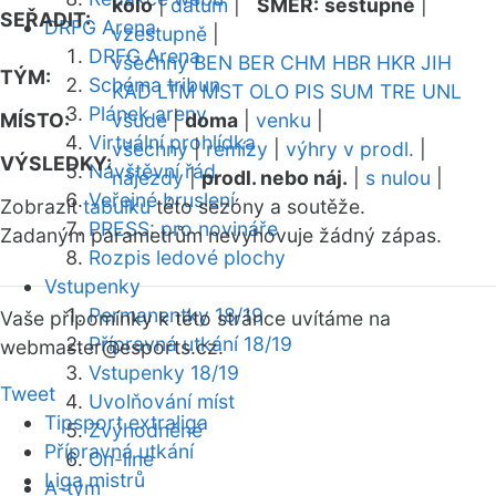
kolo
|
datum
|
SMĚR:
sestupně
|
SEŘADIT:
DRFG Arena
vzestupně
|
DRFG Arena
všechny
BEN
BER
CHM
HBR
HKR
JIH
TÝM:
Schéma tribun
KAD
LTM
MST
OLO
PIS
SUM
TRE
UNL
Plánek areny
MÍSTO:
všude
|
doma
|
venku
|
Virtuální prohlídka
všechny
|
remízy
|
výhry v prodl.
|
VÝSLEDKY:
Návštěvní řád
nájezdy
|
prodl. nebo náj.
|
s nulou
|
Veřejné bruslení
Zobrazit
tabulku
této sezóny a soutěže.
PRESS: pro novináře
Zadaným parametrům nevyhovuje žádný zápas.
Rozpis ledové plochy
Vstupenky
Permanentky 18/19
Vaše připomínky k této stránce uvítáme na
Přípravná utkání 18/19
webmaster
@esports.cz.
Vstupenky 18/19
Tweet
Uvolňování míst
Tipsport extraliga
Zvýhodněné
Přípravná utkání
On-line
Liga mistrů
A-tým