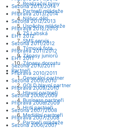
Realizační týmy
Sezóna 2013/2014
Partneři mládeže
Příprava 2013/2014
Nábor dětí
Sezóna 2012/2013
Úspěchy mládeže
Příprava 2012/2013
ZŠ Labská
EHT 2012
SMS servis
Sezóna 2011/2012
Týmová fota
Příprava 2011/2012
Zápasy juniorů
EHT 2011
Zápasy dorostu
Sezóna 2010/2011
Partneři
Příprava 2010/2011
Generální partner
Sezóna 2009/2010
GOLD hlavní partner
Příprava 2009/2010
Hlavní partneři
Sezóna 2008/2009
Business partneři
Příprava 2008/2009
Hrdí partneři
Sezóna 2007/2008
Mediální partneři
Příprava 2007/2008
Partneři mládeže
Sezóna 2006/2007