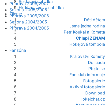
Reklamní nabídka
Příprava 2006/2007
Hrdý partner - nabídka
Sezóna 2005/2006
Žijeme
Příprava 2005/2006
Děti dětem
Sezóna 2004/2005
Jsme jedna rodina
Příprava 2004/2005
Petr Koukal a Kometa
Chlapi ŽENÁM
Hokejová tombola
Fanzóna
Království Komety
Dortiáda
Ptejte se
Fan klub informuje
Fotogalerie
Aktivní fotogalerie
Download
Hokejchat.cz