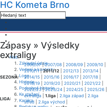
HC Kometa Brno
Zápasy »
Výsledky
extraligy
Klub
Základní údaje
2006/07
|
2007/08
|
2008/09
|
2009/10
|
Vedení a kontakty
2010/11
|
2011/12
|
2012/13
|
2013/14
|
Logo
SEZONA:
2014/15
|
2015/16
|
2016/17
|
2017/18
|
Historie
2018/19
|
2019/20
|
2020/21
|
2021/22
|
Podrobná historie
2022/23
|
2023/24
|
2024/25
|
2025/26
|
Ke stažení
extraliga
|
1.liga
|
2.liga západ
|
2.liga
LIGA:
Kariéra
střed
|
2.liga východ
|
Redakce webu