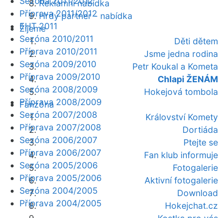
Sezóna 2011/2012
Reklamní nabídka
Příprava 2011/2012
Hrdý partner - nabídka
EHT 2011
Žijeme
Sezóna 2010/2011
Děti dětem
Příprava 2010/2011
Jsme jedna rodina
Sezóna 2009/2010
Petr Koukal a Kometa
Příprava 2009/2010
Chlapi ŽENÁM
Sezóna 2008/2009
Hokejová tombola
Příprava 2008/2009
Fanzóna
Sezóna 2007/2008
Království Komety
Příprava 2007/2008
Dortiáda
Sezóna 2006/2007
Ptejte se
Příprava 2006/2007
Fan klub informuje
Sezóna 2005/2006
Fotogalerie
Příprava 2005/2006
Aktivní fotogalerie
Sezóna 2004/2005
Download
Příprava 2004/2005
Hokejchat.cz