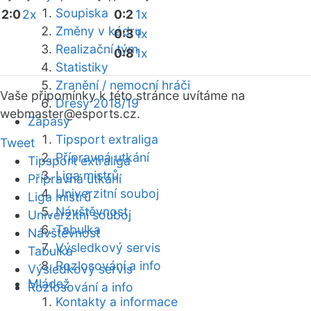
Soupiska
2:0
2x
0:2
1x
Změny v kádru
0:3
1x
Realizační tým
0:8
1x
Statistiky
Zranění / nemocní hráči
Vaše připomínky k této stránce uvítáme na
Dresy 2018/19
webmaster
@esports.cz.
Zápasy
Tipsport extraliga
Tweet
Přípravná utkání
Tipsport extraliga
Liga mistrů
Přípravná utkání
Univerzitní souboj
Liga mistrů
Návštěvnost
Univerzitní souboj
Tabulka
Návštěvnost
Výsledkový servis
Tabulka
Rozlosování a info
Výsledkový servis
Mládež
Rozlosování a info
Kontakty a informace