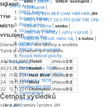
kolo
|
datum
|
SMĚR:
sestupně
|
SEŘADIT:
DRFG Arena
vzestupně
|
DRFG Arena
všechny
BEN
BER
CHM
HBR
HKR
JIH
TÝM:
Schéma tribun
KAD
LTM
MST
OLO
PIS
SUM
TRE
UNL
Plánek areny
MÍSTO:
všude
|
doma
|
venku
|
Virtuální prohlídka
všechny
|
remízy
|
výhry v prodl.
|
VÝSLEDKY:
Návštěvní řád
nájezdy
|
prodl. nebo náj.
|
s nulou
|
Veřejné bruslení
Zobrazit
tabulku
této sezóny a soutěže.
PRESS: pro novináře
Tučně je vyznačen tým soupeře.
Rozpis ledové plochy
44
28.01.2012
Třebíč
Jihlava
2:0
Vstupenky
Permanentky 18/19
42
23.01.2012
Kadaň
Jihlava
3:0
Přípravná utkání 18/19
34
17.12.2011
Havl. Brod
Jihlava
8:0
Vstupenky 18/19
24
19.11.2011
Most
Jihlava
0:2
Uvolňování míst
22
12.11.2011
Chomutov
Jihlava
0:2
Zvýhodněné
Četnost výsledků
On-line
výhry JIH |
remízy |
prohry JIH
A-tým