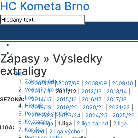
HC Kometa Brno
Zápasy »
Výsledky
extraligy
Klub
Základní údaje
2006/07
|
2007/08
|
2008/09
|
2009/10
|
Vedení a kontakty
2010/11
|
2011/12
|
2012/13
|
2013/14
|
Logo
SEZONA:
2014/15
|
2015/16
|
2016/17
|
2017/18
|
Historie
2018/19
|
2019/20
|
2020/21
|
2021/22
|
Podrobná historie
2022/23
|
2023/24
|
2024/25
|
2025/26
|
Ke stažení
extraliga
|
1.liga
|
2.liga západ
|
2.liga
LIGA:
Kariéra
střed
|
2.liga východ
|
Redakce webu