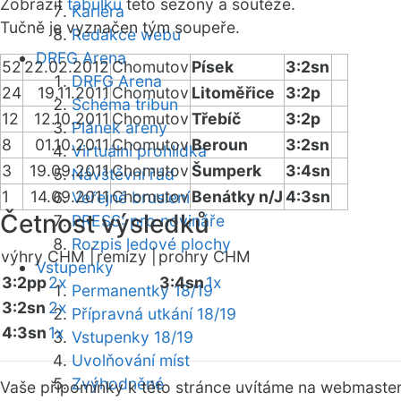
Zobrazit
tabulku
této sezóny a soutěže.
Kariéra
Tučně je vyznačen tým soupeře.
Redakce webu
DRFG Arena
52
22.02.2012
Chomutov
Písek
3:2sn
DRFG Arena
24
19.11.2011
Chomutov
Litoměřice
3:2p
Schéma tribun
12
12.10.2011
Chomutov
Třebíč
3:2p
Plánek areny
8
01.10.2011
Chomutov
Beroun
3:2sn
Virtuální prohlídka
3
19.09.2011
Chomutov
Šumperk
3:4sn
Návštěvní řád
1
14.09.2011
Chomutov
Benátky n/J
4:3sn
Veřejné bruslení
Četnost výsledků
PRESS: pro novináře
Rozpis ledové plochy
výhry CHM |
remízy |
prohry CHM
Vstupenky
3:2pp
2x
3:4sn
1x
Permanentky 18/19
3:2sn
2x
Přípravná utkání 18/19
4:3sn
1x
Vstupenky 18/19
Uvolňování míst
Zvýhodněné
Vaše připomínky k této stránce uvítáme na webmaste