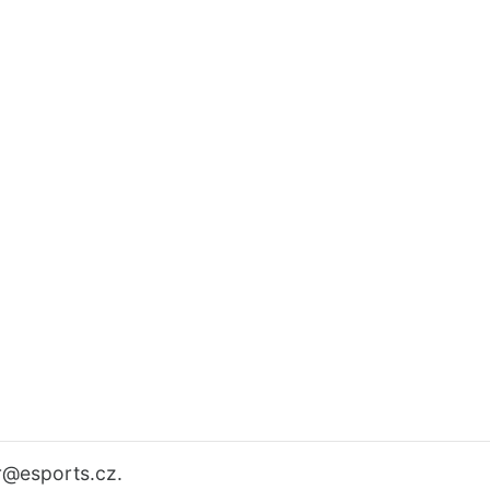
r
@esports.cz.