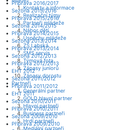
Mládež
Příprava 2016/2017
Kontakty a informace
Sezóna 2015/2016
Realizační týmy
Příprava 2015/2016
Partneři mládeže
Sezóna 2014/2015
Nábor dětí
Příprava 2014/2015
Úspěchy mládeže
Sezóna 2013/2014
ZŠ Labská
Příprava 2013/2014
SMS servis
Sezóna 2012/2013
Týmová fota
Příprava 2012/2013
Zápasy juniorů
EHT 2012
Zápasy dorostu
Sezóna 2011/2012
Partneři
Příprava 2011/2012
Generální partner
EHT 2011
GOLD hlavní partner
Sezóna 2010/2011
Hlavní partneři
Příprava 2010/2011
Business partneři
Sezóna 2009/2010
Hrdí partneři
Příprava 2009/2010
Mediální partneři