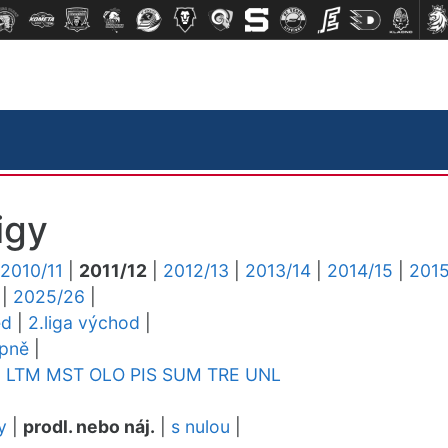
igy
2010/11
|
2011/12
|
2012/13
|
2013/14
|
2014/15
|
2015
|
2025/26
|
ed
|
2.liga východ
|
upně
|
D
LTM
MST
OLO
PIS
SUM
TRE
UNL
y
|
prodl. nebo náj.
|
s nulou
|