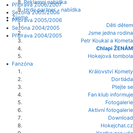
Reklamní nabídka
Příprava 2006/2007
Hrdý partner - nabídka
Sezóna 2005/2006
Žijeme
Příprava 2005/2006
Děti dětem
Sezóna 2004/2005
Jsme jedna rodina
Příprava 2004/2005
Petr Koukal a Kometa
Chlapi ŽENÁM
Hokejová tombola
Fanzóna
Království Komety
Dortiáda
Ptejte se
Fan klub informuje
Fotogalerie
Aktivní fotogalerie
Download
Hokejchat.cz