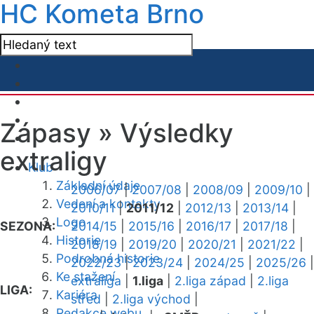
HC Kometa Brno
Zápasy »
Výsledky
extraligy
Klub
Základní údaje
2006/07
|
2007/08
|
2008/09
|
2009/10
|
Vedení a kontakty
2010/11
|
2011/12
|
2012/13
|
2013/14
|
Logo
SEZONA:
2014/15
|
2015/16
|
2016/17
|
2017/18
|
Historie
2018/19
|
2019/20
|
2020/21
|
2021/22
|
Podrobná historie
2022/23
|
2023/24
|
2024/25
|
2025/26
|
Ke stažení
extraliga
|
1.liga
|
2.liga západ
|
2.liga
LIGA:
Kariéra
střed
|
2.liga východ
|
Redakce webu