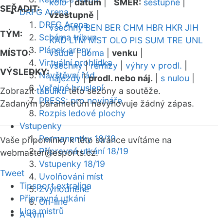
kolo
|
datum
|
SMĚR:
sestupně
|
SEŘADIT:
DRFG Arena
vzestupně
|
DRFG Arena
všechny
BEN
BER
CHM
HBR
HKR
JIH
TÝM:
Schéma tribun
KAD
LTM
MST
OLO
PIS
SUM
TRE
UNL
Plánek areny
MÍSTO:
všude
|
doma
|
venku
|
Virtuální prohlídka
všechny
|
remízy
|
výhry v prodl.
|
VÝSLEDKY:
Návštěvní řád
nájezdy
|
prodl. nebo náj.
|
s nulou
|
Veřejné bruslení
Zobrazit
tabulku
této sezóny a soutěže.
PRESS: pro novináře
Zadaným parametrům nevyhovuje žádný zápas.
Rozpis ledové plochy
Vstupenky
Permanentky 18/19
Vaše připomínky k této stránce uvítáme na
Přípravná utkání 18/19
webmaster
@esports.cz.
Vstupenky 18/19
Tweet
Uvolňování míst
Tipsport extraliga
Zvýhodněné
Přípravná utkání
On-line
Liga mistrů
A-tým