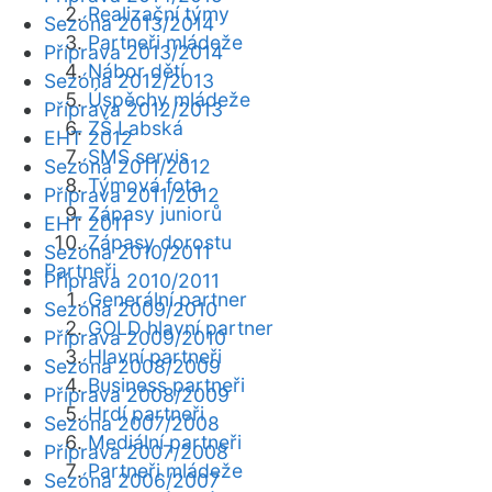
Realizační týmy
Sezóna 2013/2014
Partneři mládeže
Příprava 2013/2014
Nábor dětí
Sezóna 2012/2013
Úspěchy mládeže
Příprava 2012/2013
ZŠ Labská
EHT 2012
SMS servis
Sezóna 2011/2012
Týmová fota
Příprava 2011/2012
Zápasy juniorů
EHT 2011
Zápasy dorostu
Sezóna 2010/2011
Partneři
Příprava 2010/2011
Generální partner
Sezóna 2009/2010
GOLD hlavní partner
Příprava 2009/2010
Hlavní partneři
Sezóna 2008/2009
Business partneři
Příprava 2008/2009
Hrdí partneři
Sezóna 2007/2008
Mediální partneři
Příprava 2007/2008
Partneři mládeže
Sezóna 2006/2007