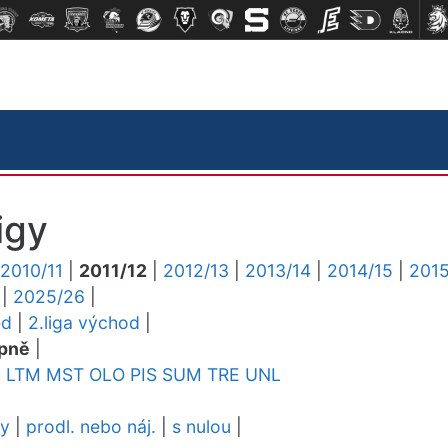
igy
2010/11
|
2011/12
|
2012/13
|
2013/14
|
2014/15
|
2015
|
2025/26
|
ed
|
2.liga východ
|
pně
|
D
LTM
MST
OLO
PIS
SUM
TRE
UNL
dy
|
prodl. nebo náj.
|
s nulou
|