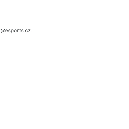
r
@esports.cz.