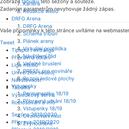
Zobrazit
tabulku
této sezóny a soutěže.
Kariéra
Zadaným parametrům nevyhovuje žádný zápas.
Redakce webu
DRFG Arena
DRFG Arena
Vaše připomínky k této stránce uvítáme na webmaste
Schéma tribun
Plánek areny
Tweet
Virtuální prohlídka
Tipsport extraliga
Návštěvní řád
Přípravná utkání
Veřejné bruslení
Liga mistrů
PRESS: pro novináře
Univerzitní souboj
Rozpis ledové plochy
Návštěvnost
Vstupenky
Tabulka
Permanentky 18/19
Výsledkový servis
Přípravná utkání 18/19
Rozlosování a info
Vstupenky 18/19
Sezóna 2019/2020
Uvolňování míst
Příprava 2019/2020
Zvýhodněné