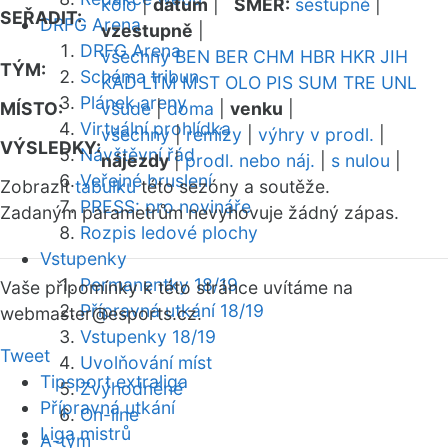
kolo
|
datum
|
SMĚR:
sestupně
|
SEŘADIT:
DRFG Arena
vzestupně
|
DRFG Arena
všechny
BEN
BER
CHM
HBR
HKR
JIH
TÝM:
Schéma tribun
KAD
LTM
MST
OLO
PIS
SUM
TRE
UNL
Plánek areny
MÍSTO:
všude
|
doma
|
venku
|
Virtuální prohlídka
všechny
|
remízy
|
výhry v prodl.
|
VÝSLEDKY:
Návštěvní řád
nájezdy
|
prodl. nebo náj.
|
s nulou
|
Veřejné bruslení
Zobrazit
tabulku
této sezóny a soutěže.
PRESS: pro novináře
Zadaným parametrům nevyhovuje žádný zápas.
Rozpis ledové plochy
Vstupenky
Permanentky 18/19
Vaše připomínky k této stránce uvítáme na
Přípravná utkání 18/19
webmaster
@esports.cz.
Vstupenky 18/19
Tweet
Uvolňování míst
Tipsport extraliga
Zvýhodněné
Přípravná utkání
On-line
Liga mistrů
A-tým