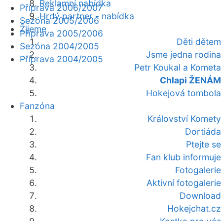
Reklamní nabídka
Příprava 2006/2007
Hrdý partner - nabídka
Sezóna 2005/2006
Žijeme
Příprava 2005/2006
Děti dětem
Sezóna 2004/2005
Jsme jedna rodina
Příprava 2004/2005
Petr Koukal a Kometa
Chlapi ŽENÁM
Hokejová tombola
Fanzóna
Království Komety
Dortiáda
Ptejte se
Fan klub informuje
Fotogalerie
Aktivní fotogalerie
Download
Hokejchat.cz