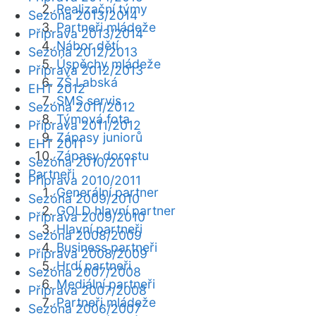
Realizační týmy
Sezóna 2013/2014
Partneři mládeže
Příprava 2013/2014
Nábor dětí
Sezóna 2012/2013
Úspěchy mládeže
Příprava 2012/2013
ZŠ Labská
EHT 2012
SMS servis
Sezóna 2011/2012
Týmová fota
Příprava 2011/2012
Zápasy juniorů
EHT 2011
Zápasy dorostu
Sezóna 2010/2011
Partneři
Příprava 2010/2011
Generální partner
Sezóna 2009/2010
GOLD hlavní partner
Příprava 2009/2010
Hlavní partneři
Sezóna 2008/2009
Business partneři
Příprava 2008/2009
Hrdí partneři
Sezóna 2007/2008
Mediální partneři
Příprava 2007/2008
Partneři mládeže
Sezóna 2006/2007