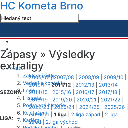
HC Kometa Brno
Zápasy »
Výsledky
extraligy
Klub
Základní údaje
2006/07
|
2007/08
|
2008/09
|
2009/10
|
Vedení a kontakty
2010/11
|
2011/12
|
2012/13
|
2013/14
|
Logo
SEZONA:
2014/15
|
2015/16
|
2016/17
|
2017/18
|
Historie
2018/19
|
2019/20
|
2020/21
|
2021/22
|
Podrobná historie
2022/23
|
2023/24
|
2024/25
|
2025/26
|
Ke stažení
extraliga
|
1.liga
|
2.liga západ
|
2.liga
LIGA:
Kariéra
střed
|
2.liga východ
|
Redakce webu