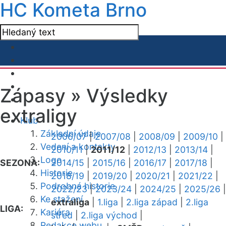
HC Kometa Brno
Zápasy »
Výsledky
extraligy
Klub
Základní údaje
2006/07
|
2007/08
|
2008/09
|
2009/10
|
Vedení a kontakty
2010/11
|
2011/12
|
2012/13
|
2013/14
|
Logo
SEZONA:
2014/15
|
2015/16
|
2016/17
|
2017/18
|
Historie
2018/19
|
2019/20
|
2020/21
|
2021/22
|
Podrobná historie
2022/23
|
2023/24
|
2024/25
|
2025/26
|
Ke stažení
extraliga
|
1.liga
|
2.liga západ
|
2.liga
LIGA:
Kariéra
střed
|
2.liga východ
|
Redakce webu