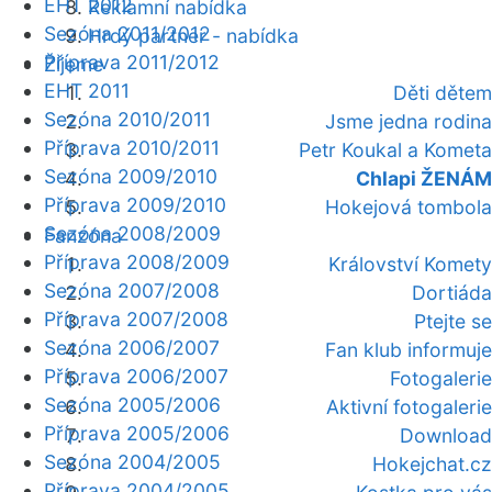
EHT 2012
Reklamní nabídka
Sezóna 2011/2012
Hrdý partner - nabídka
Příprava 2011/2012
Žijeme
EHT 2011
Děti dětem
Sezóna 2010/2011
Jsme jedna rodina
Příprava 2010/2011
Petr Koukal a Kometa
Sezóna 2009/2010
Chlapi ŽENÁM
Příprava 2009/2010
Hokejová tombola
Sezóna 2008/2009
Fanzóna
Příprava 2008/2009
Království Komety
Sezóna 2007/2008
Dortiáda
Příprava 2007/2008
Ptejte se
Sezóna 2006/2007
Fan klub informuje
Příprava 2006/2007
Fotogalerie
Sezóna 2005/2006
Aktivní fotogalerie
Příprava 2005/2006
Download
Sezóna 2004/2005
Hokejchat.cz
Příprava 2004/2005