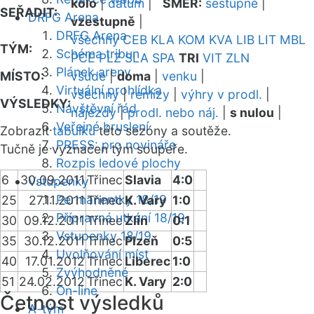
kolo
|
datum
|
SMĚR:
sestupně
|
SEŘADIT:
DRFG Arena
vzestupně
|
DRFG Arena
všechny
CEB
KLA
KOM
KVA
LIB
LIT
MBL
TÝM:
Schéma tribun
PCE
PLZ
SLA
SPA
TRI
VIT
ZLN
Plánek areny
MÍSTO:
všude
|
doma
|
venku
|
Virtuální prohlídka
všechny
|
remízy
|
výhry v prodl.
|
VÝSLEDKY:
Návštěvní řád
nájezdy
|
prodl. nebo náj.
|
s nulou
|
Veřejné bruslení
Zobrazit
tabulku
této sezóny a soutěže.
PRESS: pro novináře
Tučně je vyznačen tým soupeře.
Rozpis ledové plochy
6
30.09.2011
Třinec
Slavia
4:0
Vstupenky
Permanentky 18/19
25
27.11.2011
Třinec
K. Vary
1:0
Přípravná utkání 18/19
30
09.12.2011
Třinec
Zlín
0:1
Vstupenky 18/19
35
30.12.2011
Třinec
Plzeň
0:5
Uvolňování míst
40
17.01.2012
Třinec
Liberec
1:0
Zvýhodněné
51
24.02.2012
Třinec
K. Vary
2:0
On-line
Četnost výsledků
A-tým