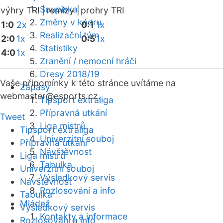
Soupiska
výhry TRI |
remízy |
prohry TRI
Změny v kádru
1:0
2x
0:1
1x
Realizační tým
2:0
1x
0:5
1x
Statistiky
4:0
1x
Zranění / nemocní hráči
Dresy 2018/19
Vaše připomínky k této stránce uvítáme na
Zápasy
webmaster
@esports.cz.
Tipsport extraliga
Přípravná utkání
Tweet
Liga mistrů
Tipsport extraliga
Univerzitní souboj
Přípravná utkání
Návštěvnost
Liga mistrů
Tabulka
Univerzitní souboj
Výsledkový servis
Návštěvnost
Rozlosování a info
Tabulka
Mládež
Výsledkový servis
Kontakty a informace
Rozlosování a info