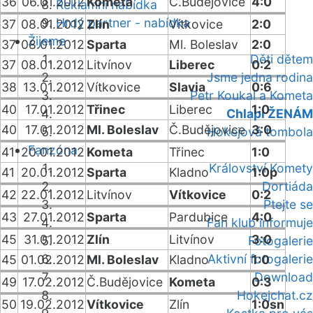
36
06.01.2012
Kometa
Č.Budějovice
4:0
Reklamní nabídka
Hrdý partner - nabídka
37
08.01.2012
Zlín
Vítkovice
2:0
Žijeme
37
08.01.2012
Sparta
Ml. Boleslav
2:0
Děti dětem
37
08.01.2012
Litvínov
Liberec
0:2
Jsme jedna rodina
38
13.01.2012
Vítkovice
Slavia
0:6
Petr Koukal a Kometa
40
17.01.2012
Třinec
Liberec
1:0
Chlapi ŽENÁM
40
17.01.2012
Ml. Boleslav
Č.Budějovice
3:0
Hokejová tombola
Fanzóna
41
20.01.2012
Kometa
Třinec
1:0
Království Komety
41
20.01.2012
Sparta
Kladno
1:0p
Dortiáda
42
22.01.2012
Litvínov
Vítkovice
0:2
Ptejte se
43
27.01.2012
Sparta
Pardubice
4:0
Fan klub informuje
45
31.01.2012
Zlín
Litvínov
3:0
Fotogalerie
Aktivní fotogalerie
45
01.02.2012
Ml. Boleslav
Kladno
1:0
Download
49
17.02.2012
Č.Budějovice
Kometa
0:3
Hokejchat.cz
50
19.02.2012
Vítkovice
Zlín
1:0sn