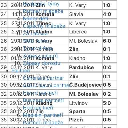
Realizační týmy
23
20.11.2011
Zlín
K. Vary
1:0
Partneři mládeže
24
14.11.2011
Kometa
Slavia
4:0
Nábor dětí
25
27.11.2011
Třinec
K. Vary
1:0
Úspěchy mládeže
25
27.11.2011
Kladno
Liberec
1:0
ZŠ Labská
26
29.11.2011
SMS servis
K. Vary
Ml. Boleslav
6:0
Týmová fota
26
29.11.2011
Kometa
Zlín
0:1
Zápasy juniorů
27
01.12.2011
Kometa
Kladno
1:0
Zápasy dorostu
29
07.12.2011
K. Vary
Pardubice
0:4
Partneři
30
09.12.2011
Třinec
Zlín
0:1
Generální partner
30
09.12.2011
Slavia
Č.Budějovice
0:5
GOLD hlavní partner
Hlavní partneři
32
20.12.2011
Kladno
Ml. Boleslav
0:2
Business partneři
35
29.12.2011
Kladno
Litvínov
5:0
Hrdí partneři
35
30.12.2011
Zlín
Sparta
0:5
Mediální partneři
35
30.12.2011
Třinec
Plzeň
0:5
Partneři mládeže