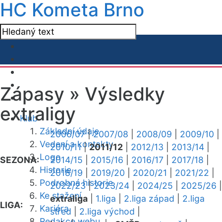
HC Kometa Brno
Zápasy »
Výsledky
extraligy
Klub
Základní údaje
2006/07
|
2007/08
|
2008/09
|
2009/10
|
Vedení a kontakty
2010/11
|
2011/12
|
2012/13
|
2013/14
|
Logo
SEZONA:
2014/15
|
2015/16
|
2016/17
|
2017/18
|
Historie
2018/19
|
2019/20
|
2020/21
|
2021/22
|
Podrobná historie
2022/23
|
2023/24
|
2024/25
|
2025/26
|
Ke stažení
extraliga
|
1.liga
|
2.liga západ
|
2.liga
LIGA:
Kariéra
střed
|
2.liga východ
|
Redakce webu