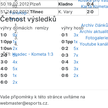
Kostka pro vás
50
19.02.2012
Plzeň
Kladno
0:4
Karta Kometa
51
24.02.2012
Třinec
K. Vary
2:0
Fanshop
Četnost výsledků
Archiv
Archiv článků
výhry domácích
remízy
výhry hostí
Archiv aktualit
1:0
9x
0:1
3x
Fotogalerie
1:0pp
1x
0:1pp
1x
Youtube kanál
1:0sn
2x
0:2
5x
ČF1:
Hradec - Kometa 1:3
2:0
5x
0:3
7x
3:0
4x
0:4
3x
4:0
5x
0:5
3x
5:0
1x
0:6
2x
6:0
2x
Vaše připomínky k této stránce uvítáme na
webmaster
@esports.cz.