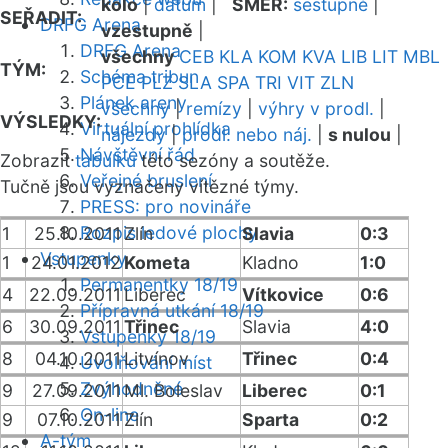
kolo
|
datum
|
SMĚR:
sestupně
|
SEŘADIT:
DRFG Arena
vzestupně
|
DRFG Arena
všechny
CEB
KLA
KOM
KVA
LIB
LIT
MBL
TÝM:
Schéma tribun
PCE
PLZ
SLA
SPA
TRI
VIT
ZLN
Plánek areny
všechny
|
remízy
|
výhry v prodl.
|
VÝSLEDKY:
Virtuální prohlídka
nájezdy
|
prodl. nebo náj.
|
s nulou
|
Návštěvní řád
Zobrazit
tabulku
této sezóny a soutěže.
Veřejné bruslení
Tučně jsou vyznačeny vítězné týmy.
PRESS: pro novináře
Rozpis ledové plochy
1
25.10.2011
Zlín
Slavia
0:3
Vstupenky
1
24.01.2012
Kometa
Kladno
1:0
Permanentky 18/19
4
22.09.2011
Liberec
Vítkovice
0:6
Přípravná utkání 18/19
6
30.09.2011
Třinec
Slavia
4:0
Vstupenky 18/19
8
04.10.2011
Litvínov
Třinec
0:4
Uvolňování míst
Zvýhodněné
9
27.09.2011
Ml. Boleslav
Liberec
0:1
On-line
9
07.10.2011
Zlín
Sparta
0:2
A-tým