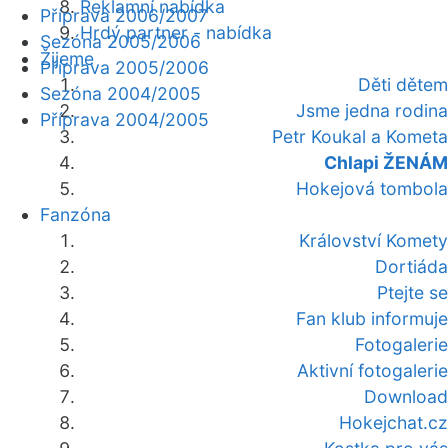
Reklamní nabídka
Příprava 2006/2007
Hrdý partner - nabídka
Sezóna 2005/2006
Žijeme
Příprava 2005/2006
Děti dětem
Sezóna 2004/2005
Jsme jedna rodina
Příprava 2004/2005
Petr Koukal a Kometa
Chlapi ŽENÁM
Hokejová tombola
Fanzóna
Království Komety
Dortiáda
Ptejte se
Fan klub informuje
Fotogalerie
Aktivní fotogalerie
Download
Hokejchat.cz