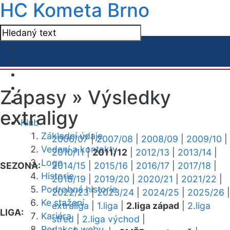
HC Kometa Brno
Zápasy »
Výsledky
extraligy
Klub
Základní údaje
2006/07
|
2007/08
|
2008/09
|
2009/10
|
Vedení a kontakty
2010/11
|
2011/12
|
2012/13
|
2013/14
|
Logo
SEZONA:
2014/15
|
2015/16
|
2016/17
|
2017/18
|
Historie
2018/19
|
2019/20
|
2020/21
|
2021/22
|
Podrobná historie
2022/23
|
2023/24
|
2024/25
|
2025/26
|
Ke stažení
extraliga
|
1.liga
|
2.liga západ
|
2.liga
LIGA:
Kariéra
střed
|
2.liga východ
|
Redakce webu