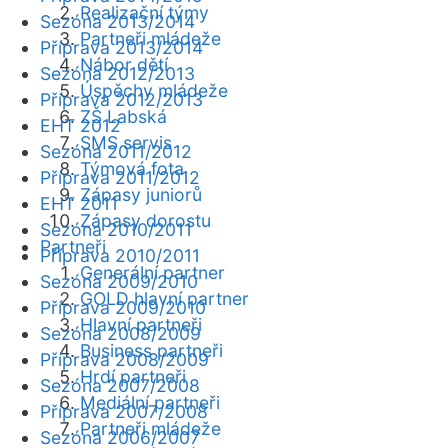
Realizační týmy
Sezóna 2013/2014
Partneři mládeže
Příprava 2013/2014
Nábor dětí
Sezóna 2012/2013
Úspěchy mládeže
Příprava 2012/2013
ZŠ Labská
EHT 2012
SMS servis
Sezóna 2011/2012
Týmová fota
Příprava 2011/2012
Zápasy juniorů
EHT 2011
Zápasy dorostu
Sezóna 2010/2011
Partneři
Příprava 2010/2011
Generální partner
Sezóna 2009/2010
GOLD hlavní partner
Příprava 2009/2010
Hlavní partneři
Sezóna 2008/2009
Business partneři
Příprava 2008/2009
Hrdí partneři
Sezóna 2007/2008
Mediální partneři
Příprava 2007/2008
Partneři mládeže
Sezóna 2006/2007