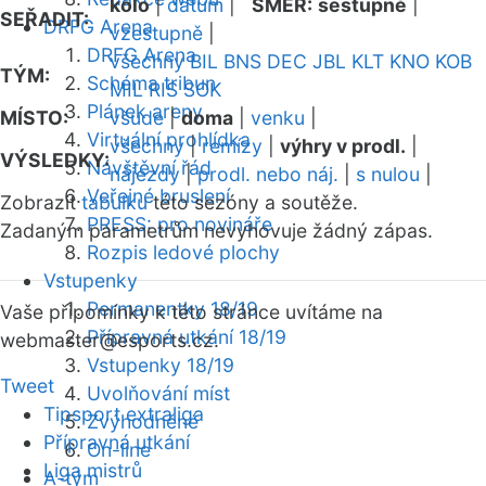
kolo
|
datum
|
SMĚR:
sestupně
|
SEŘADIT:
DRFG Arena
vzestupně
|
DRFG Arena
všechny
BIL
BNS
DEC
JBL
KLT
KNO
KOB
TÝM:
Schéma tribun
MIL
RIS
SOK
Plánek areny
MÍSTO:
všude
|
doma
|
venku
|
Virtuální prohlídka
všechny
|
remízy
|
výhry v prodl.
|
VÝSLEDKY:
Návštěvní řád
nájezdy
|
prodl. nebo náj.
|
s nulou
|
Veřejné bruslení
Zobrazit
tabulku
této sezóny a soutěže.
PRESS: pro novináře
Zadaným parametrům nevyhovuje žádný zápas.
Rozpis ledové plochy
Vstupenky
Permanentky 18/19
Vaše připomínky k této stránce uvítáme na
Přípravná utkání 18/19
webmaster
@esports.cz.
Vstupenky 18/19
Tweet
Uvolňování míst
Tipsport extraliga
Zvýhodněné
Přípravná utkání
On-line
Liga mistrů
A-tým