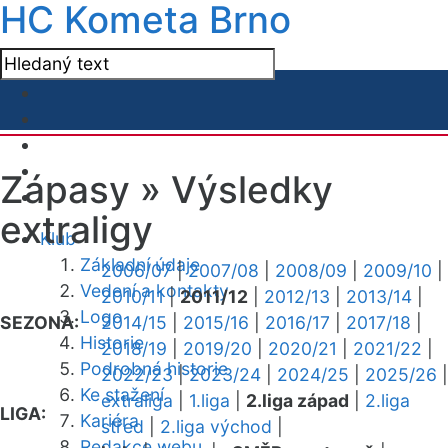
HC Kometa Brno
Zápasy »
Výsledky
extraligy
Klub
Základní údaje
2006/07
|
2007/08
|
2008/09
|
2009/10
|
Vedení a kontakty
2010/11
|
2011/12
|
2012/13
|
2013/14
|
Logo
SEZONA:
2014/15
|
2015/16
|
2016/17
|
2017/18
|
Historie
2018/19
|
2019/20
|
2020/21
|
2021/22
|
Podrobná historie
2022/23
|
2023/24
|
2024/25
|
2025/26
|
Ke stažení
extraliga
|
1.liga
|
2.liga západ
|
2.liga
LIGA:
Kariéra
střed
|
2.liga východ
|
Redakce webu