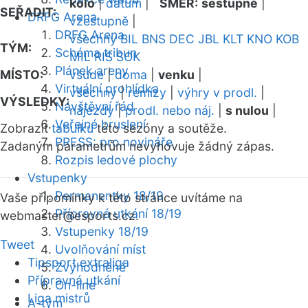
kolo
|
datum
|
SMĚR:
sestupně
|
SEŘADIT:
DRFG Arena
vzestupně
|
DRFG Arena
všechny
BIL
BNS
DEC
JBL
KLT
KNO
KOB
TÝM:
Schéma tribun
MIL
RIS
SOK
Plánek areny
MÍSTO:
všude
|
doma
|
venku
|
Virtuální prohlídka
všechny
|
remízy
|
výhry v prodl.
|
VÝSLEDKY:
Návštěvní řád
nájezdy
|
prodl. nebo náj.
|
s nulou
|
Veřejné bruslení
Zobrazit
tabulku
této sezóny a soutěže.
PRESS: pro novináře
Zadaným parametrům nevyhovuje žádný zápas.
Rozpis ledové plochy
Vstupenky
Permanentky 18/19
Vaše připomínky k této stránce uvítáme na
Přípravná utkání 18/19
webmaster
@esports.cz.
Vstupenky 18/19
Tweet
Uvolňování míst
Tipsport extraliga
Zvýhodněné
Přípravná utkání
On-line
Liga mistrů
A-tým