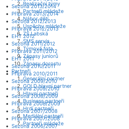
Realizační týmy
Sezóna 2013/2014
Partneři mládeže
Příprava 2013/2014
Nábor dětí
Sezóna 2012/2013
Úspěchy mládeže
Příprava 2012/2013
ZŠ Labská
EHT 2012
SMS servis
Sezóna 2011/2012
Týmová fota
Příprava 2011/2012
Zápasy juniorů
EHT 2011
Zápasy dorostu
Sezóna 2010/2011
Partneři
Příprava 2010/2011
Generální partner
Sezóna 2009/2010
GOLD hlavní partner
Příprava 2009/2010
Hlavní partneři
Sezóna 2008/2009
Business partneři
Příprava 2008/2009
Hrdí partneři
Sezóna 2007/2008
Mediální partneři
Příprava 2007/2008
Partneři mládeže
Sezóna 2006/2007