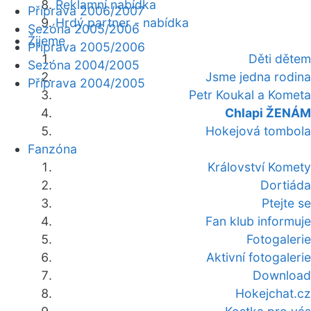
Reklamní nabídka
Příprava 2006/2007
Hrdý partner - nabídka
Sezóna 2005/2006
Žijeme
Příprava 2005/2006
Děti dětem
Sezóna 2004/2005
Jsme jedna rodina
Příprava 2004/2005
Petr Koukal a Kometa
Chlapi ŽENÁM
Hokejová tombola
Fanzóna
Království Komety
Dortiáda
Ptejte se
Fan klub informuje
Fotogalerie
Aktivní fotogalerie
Download
Hokejchat.cz