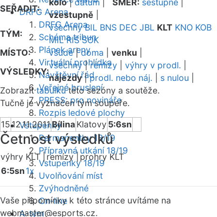
kolo
|
datum
|
SMĚR:
sestupně
|
SEŘADIT:
DRFG Arena
vzestupně
|
DRFG Arena
všechny
BIL
BNS
DEC
JBL
KLT
KNO
KOB
TÝM:
Schéma tribun
MIL
RIS
SOK
Plánek areny
MÍSTO:
všude
|
doma
|
venku
|
Virtuální prohlídka
všechny
|
remízy
|
výhry v prodl.
|
VÝSLEDKY:
Návštěvní řád
nájezdy
|
prodl. nebo náj.
|
s nulou
|
Veřejné bruslení
Zobrazit
tabulku
této sezóny a soutěže.
PRESS: pro novináře
Tučně je vyznačen tým soupeře.
Rozpis ledové plochy
15
12.11.2011
Bílina
Klatovy
5:6sn
Vstupenky
Četnost výsledků
Permanentky 18/19
Přípravná utkání 18/19
výhry KLT |
remízy |
prohry KLT
Vstupenky 18/19
6:5sn
1x
Uvolňování míst
Zvýhodněné
Vaše připomínky k této stránce uvítáme na
On-line
webmaster
@esports.cz.
A-tým