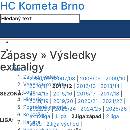
HC Kometa Brno
Zápasy »
Výsledky
extraligy
Klub
Základní údaje
2006/07
|
2007/08
|
2008/09
|
2009/10
|
Vedení a kontakty
2010/11
|
2011/12
|
2012/13
|
2013/14
|
Logo
SEZONA:
2014/15
|
2015/16
|
2016/17
|
2017/18
|
Historie
2018/19
|
2019/20
|
2020/21
|
2021/22
|
Podrobná historie
2022/23
|
2023/24
|
2024/25
|
2025/26
|
Ke stažení
extraliga
|
1.liga
|
2.liga západ
|
2.liga
LIGA:
Kariéra
střed
|
2.liga východ
|
Redakce webu