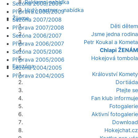
Reklamní nabídka
Sezóna 2008/2009
Hrdý partner - nabídka
Příprava 2008/2009
Žijeme
Sezóna 2007/2008
Děti dětem
Příprava 2007/2008
Jsme jedna rodina
Sezóna 2006/2007
Petr Koukal a Kometa
Příprava 2006/2007
Chlapi ŽENÁM
Sezóna 2005/2006
Hokejová tombola
Příprava 2005/2006
Fanzóna
Sezóna 2004/2005
Království Komety
Příprava 2004/2005
Dortiáda
Ptejte se
Fan klub informuje
Fotogalerie
Aktivní fotogalerie
Download
Hokejchat.cz