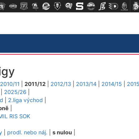
igy
2010/11
|
2011/12
|
2012/13
|
2013/14
|
2014/15
|
2015
|
2025/26
|
ed
|
2.liga východ
|
pně
|
MIL
RIS
SOK
y
|
prodl. nebo náj.
|
s nulou
|