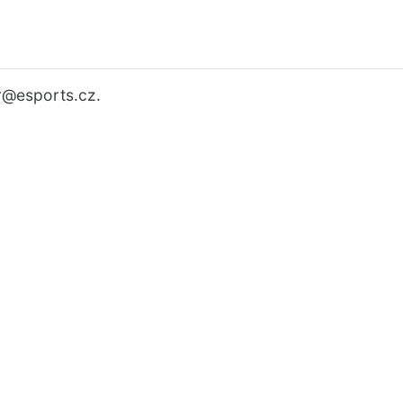
r
@esports.cz.