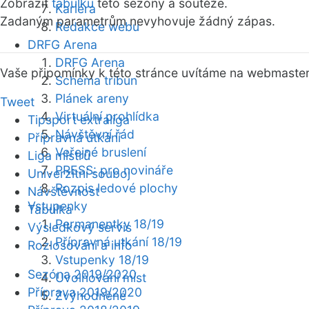
Zobrazit
tabulku
této sezóny a soutěže.
Kariéra
Zadaným parametrům nevyhovuje žádný zápas.
Redakce webu
DRFG Arena
DRFG Arena
Vaše připomínky k této stránce uvítáme na webmaste
Schéma tribun
Plánek areny
Tweet
Virtuální prohlídka
Tipsport extraliga
Návštěvní řád
Přípravná utkání
Veřejné bruslení
Liga mistrů
PRESS: pro novináře
Univerzitní souboj
Rozpis ledové plochy
Návštěvnost
Vstupenky
Tabulka
Permanentky 18/19
Výsledkový servis
Přípravná utkání 18/19
Rozlosování a info
Vstupenky 18/19
Sezóna 2019/2020
Uvolňování míst
Příprava 2019/2020
Zvýhodněné