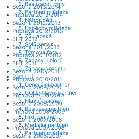
Realizační týmy
Sezóna 2013/2014
Partneři mládeže
Příprava 2013/2014
Nábor dětí
Sezóna 2012/2013
Úspěchy mládeže
Příprava 2012/2013
ZŠ Labská
EHT 2012
SMS servis
Sezóna 2011/2012
Týmová fota
Příprava 2011/2012
Zápasy juniorů
EHT 2011
Zápasy dorostu
Sezóna 2010/2011
Partneři
Příprava 2010/2011
Generální partner
Sezóna 2009/2010
GOLD hlavní partner
Příprava 2009/2010
Hlavní partneři
Sezóna 2008/2009
Business partneři
Příprava 2008/2009
Hrdí partneři
Sezóna 2007/2008
Mediální partneři
Příprava 2007/2008
Partneři mládeže
Sezóna 2006/2007