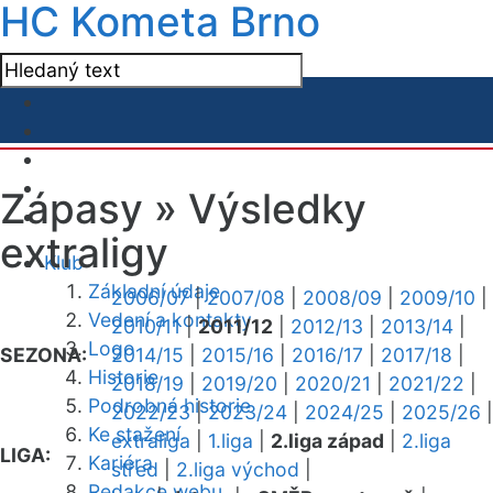
HC Kometa Brno
Zápasy »
Výsledky
extraligy
Klub
Základní údaje
2006/07
|
2007/08
|
2008/09
|
2009/10
|
Vedení a kontakty
2010/11
|
2011/12
|
2012/13
|
2013/14
|
Logo
SEZONA:
2014/15
|
2015/16
|
2016/17
|
2017/18
|
Historie
2018/19
|
2019/20
|
2020/21
|
2021/22
|
Podrobná historie
2022/23
|
2023/24
|
2024/25
|
2025/26
|
Ke stažení
extraliga
|
1.liga
|
2.liga západ
|
2.liga
LIGA:
Kariéra
střed
|
2.liga východ
|
Redakce webu