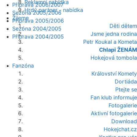
Reklamní nabídka
Příprava 2006/2007
Hrdý partner - nabídka
Sezóna 2005/2006
Žijeme
Příprava 2005/2006
Děti dětem
Sezóna 2004/2005
Jsme jedna rodina
Příprava 2004/2005
Petr Koukal a Kometa
Chlapi ŽENÁM
Hokejová tombola
Fanzóna
Království Komety
Dortiáda
Ptejte se
Fan klub informuje
Fotogalerie
Aktivní fotogalerie
Download
Hokejchat.cz