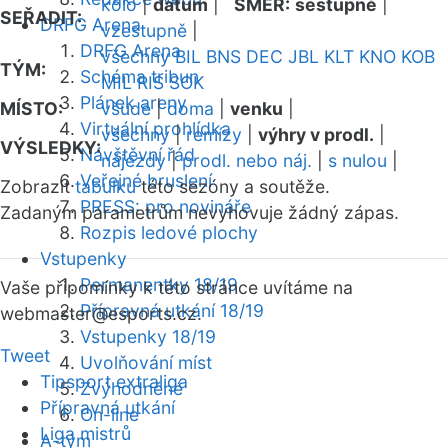
kolo
|
datum
|
SMĚR:
sestupně
|
SEŘADIT:
DRFG Arena
vzestupně
|
DRFG Arena
všechny
BIL
BNS
DEC
JBL
KLT
KNO
KOB
TÝM:
Schéma tribun
MIL
RIS
SOK
Plánek areny
MÍSTO:
všude
|
doma
|
venku
|
Virtuální prohlídka
všechny
|
remízy
|
výhry v prodl.
|
VÝSLEDKY:
Návštěvní řád
nájezdy
|
prodl. nebo náj.
|
s nulou
|
Veřejné bruslení
Zobrazit
tabulku
této sezóny a soutěže.
PRESS: pro novináře
Zadaným parametrům nevyhovuje žádný zápas.
Rozpis ledové plochy
Vstupenky
Permanentky 18/19
Vaše připomínky k této stránce uvítáme na
Přípravná utkání 18/19
webmaster
@esports.cz.
Vstupenky 18/19
Tweet
Uvolňování míst
Tipsport extraliga
Zvýhodněné
Přípravná utkání
On-line
Liga mistrů
A-tým