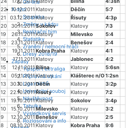
24
17.12.2011
Klatovy
Bílina
4:3sn
On-line
22
10.12.2011
A-tým
Klatovy
Děčín
5:7
Soupiska
21
03.12.2011
Klatovy
Řisuty
4:3p
Změny v kádru
20
30.11.2011
Sokolov
Klatovy
7:3
Realizační tým
19
26.11.2011
Klatovy
Milevsko
5:4
Statistiky
18
23.11.2011
Klatovy
Benešov
2:4
Zranění / nemocní hráči
17
19.11.2011
Kobra Praha
Klatovy
4:1
Dresy 2018/19
16
17.11.2011
Klatovy
Jablonec
4:2
Zápasy
15
12.11.2011
Bílina
Klatovy
5:6sn
Tipsport extraliga
14
05.11.2011
Klatovy
Klášterec n/O
1:2sn
Přípravná utkání
Liga mistrů
13
30.10.2011
Děčín
Klatovy
3:2p
Univerzitní souboj
12
22.10.2011
Řisuty
Klatovy
7:2
Návštěvnost
11
19.10.2011
Klatovy
Sokolov
3:4p
Tabulka
10
15.10.2011
Milevsko
Klatovy
3:2
Výsledkový servis
9
12.10.2011
Benešov
Klatovy
2:5
Rozlosování a info
8
08.10.2011
Klatovy
Kobra Praha
9:6