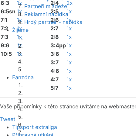
6:3
1x
2:4
2x
Partneři mládeže
6:5sn
1x
2:5
1x
Reklamní nabídka
7:1
1x
2:6
1x
Hrdý partner - nabídka
7:2
1x
2:7
1x
Žijeme
7:3
1x
2:8
1x
9:6
1x
3:4pp
1x
10:5
1x
3:6
1x
3:7
1x
4:6
1x
Fanzóna
4:7
1x
5:7
1x
Vaše připomínky k této stránce uvítáme na webmaste
Tweet
Tipsport extraliga
Přípravná utkání