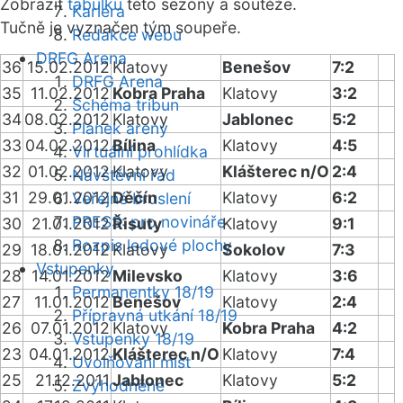
Zobrazit
tabulku
této sezóny a soutěže.
Kariéra
Tučně je vyznačen tým soupeře.
Redakce webu
DRFG Arena
36
15.02.2012
Klatovy
Benešov
7:2
DRFG Arena
35
11.02.2012
Kobra Praha
Klatovy
3:2
Schéma tribun
34
08.02.2012
Klatovy
Jablonec
5:2
Plánek areny
33
04.02.2012
Bílina
Klatovy
4:5
Virtuální prohlídka
32
01.02.2012
Klatovy
Klášterec n/O
2:4
Návštěvní řád
31
29.01.2012
Děčín
Klatovy
6:2
Veřejné bruslení
PRESS: pro novináře
30
21.01.2012
Řisuty
Klatovy
9:1
Rozpis ledové plochy
29
18.01.2012
Klatovy
Sokolov
7:3
Vstupenky
28
14.01.2012
Milevsko
Klatovy
3:6
Permanentky 18/19
27
11.01.2012
Benešov
Klatovy
2:4
Přípravná utkání 18/19
26
07.01.2012
Klatovy
Kobra Praha
4:2
Vstupenky 18/19
23
04.01.2012
Klášterec n/O
Klatovy
7:4
Uvolňování míst
25
21.12.2011
Jablonec
Klatovy
5:2
Zvýhodněné