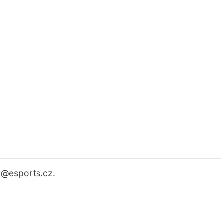
r
@esports.cz.