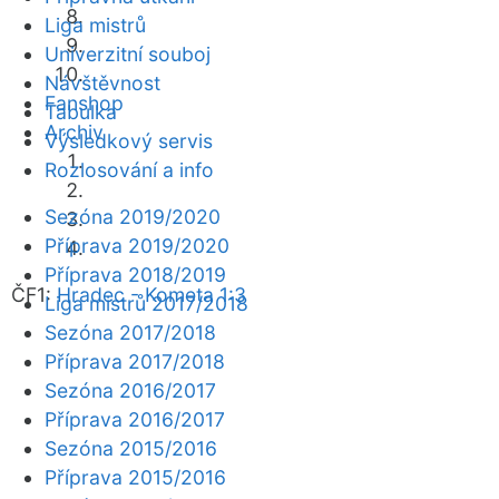
Liga mistrů
Univerzitní souboj
Návštěvnost
Fanshop
Tabulka
Archiv
Výsledkový servis
Rozlosování a info
Sezóna 2019/2020
Příprava 2019/2020
Příprava 2018/2019
ČF1:
Hradec - Kometa 1:3
Liga mistrů 2017/2018
Sezóna 2017/2018
Příprava 2017/2018
Sezóna 2016/2017
Příprava 2016/2017
Sezóna 2015/2016
Příprava 2015/2016