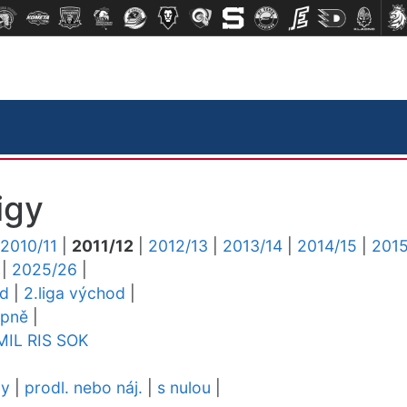
igy
2010/11
|
2011/12
|
2012/13
|
2013/14
|
2014/15
|
2015
|
2025/26
|
ed
|
2.liga východ
|
upně
|
MIL
RIS
SOK
dy
|
prodl. nebo náj.
|
s nulou
|