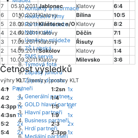
Mládež
7
05.10.2011
Jablonec
Klatovy
6:4
Kontakty a informace
6
01.10.2011
Klatovy
Bílina
10:5
Realizační týmy
5
28.09.2011
Klášterec n/O
Klatovy
8:2
Partneři mládeže
Nábor dětí
4
24.09.2011
Klatovy
Děčín
7:1
Úspěchy mládeže
3
17.09.2011
Klatovy
Řisuty
1:5
ZŠ Labská
2
14.09.2011
Sokolov
Klatovy
1:4
SMS servis
1
10.09.2011
Klatovy
Milevsko
3:6
Týmová fota
Četnost výsledků
Zápasy juniorů
výhry KLT |
Zápasy dorostu
remízy |
prohry KLT
Partneři
4:1
1x
1:2sn
1x
Generální partner
4:2
3x
1:4
1x
GOLD hlavní partner
4:3pp
1x
1:5
1x
Hlavní partneři
4:3sn
1x
1:9
1x
Business partneři
5:2
2x
2:3
2x
Hrdí partneři
5:4
2x
2:3pp
1x
Mediální partneři