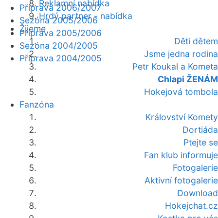
Reklamní nabídka
Příprava 2006/2007
Hrdý partner - nabídka
Sezóna 2005/2006
Žijeme
Příprava 2005/2006
Děti dětem
Sezóna 2004/2005
Jsme jedna rodina
Příprava 2004/2005
Petr Koukal a Kometa
Chlapi ŽENÁM
Hokejová tombola
Fanzóna
Království Komety
Dortiáda
Ptejte se
Fan klub informuje
Fotogalerie
Aktivní fotogalerie
Download
Hokejchat.cz