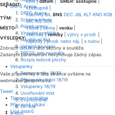
kolo
|
datum
|
SMĚR:
sestupně
|
SEŘADIT:
DRFG Arena
vzestupně
|
DRFG Arena
všechny
BIL
BNS
DEC
JBL
KLT
KNO
KOB
TÝM:
Schéma tribun
MIL
RIS
SOK
Plánek areny
MÍSTO:
všude
|
doma
|
venku
|
Virtuální prohlídka
všechny
|
remízy
|
výhry v prodl.
|
VÝSLEDKY:
Návštěvní řád
nájezdy
|
prodl. nebo náj.
|
s nulou
|
Veřejné bruslení
Zobrazit
tabulku
této sezóny a soutěže.
PRESS: pro novináře
Zadaným parametrům nevyhovuje žádný zápas.
Rozpis ledové plochy
Vstupenky
Permanentky 18/19
Vaše připomínky k této stránce uvítáme na
Přípravná utkání 18/19
webmaster
@esports.cz.
Vstupenky 18/19
Tweet
Uvolňování míst
Tipsport extraliga
Zvýhodněné
Přípravná utkání
On-line
Liga mistrů
A-tým