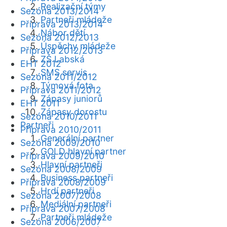
Realizační týmy
Sezóna 2013/2014
Partneři mládeže
Příprava 2013/2014
Nábor dětí
Sezóna 2012/2013
Úspěchy mládeže
Příprava 2012/2013
ZŠ Labská
EHT 2012
SMS servis
Sezóna 2011/2012
Týmová fota
Příprava 2011/2012
Zápasy juniorů
EHT 2011
Zápasy dorostu
Sezóna 2010/2011
Partneři
Příprava 2010/2011
Generální partner
Sezóna 2009/2010
GOLD hlavní partner
Příprava 2009/2010
Hlavní partneři
Sezóna 2008/2009
Business partneři
Příprava 2008/2009
Hrdí partneři
Sezóna 2007/2008
Mediální partneři
Příprava 2007/2008
Partneři mládeže
Sezóna 2006/2007