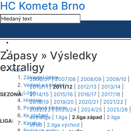
HC Kometa Brno
Zápasy »
Výsledky
extraligy
Klub
Základní údaje
2006/07
|
2007/08
|
2008/09
|
2009/10
|
Vedení a kontakty
2010/11
|
2011/12
|
2012/13
|
2013/14
|
Logo
SEZONA:
2014/15
|
2015/16
|
2016/17
|
2017/18
|
Historie
2018/19
|
2019/20
|
2020/21
|
2021/22
|
Podrobná historie
2022/23
|
2023/24
|
2024/25
|
2025/26
|
Ke stažení
extraliga
|
1.liga
|
2.liga západ
|
2.liga
LIGA:
Kariéra
střed
|
2.liga východ
|
Redakce webu