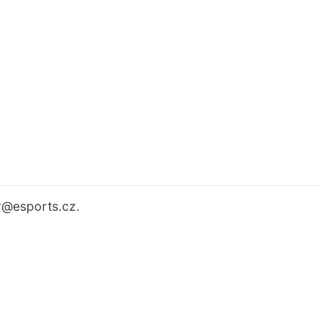
r
@esports.cz.