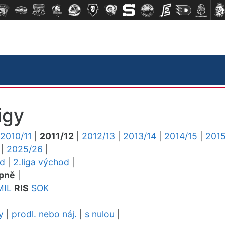
igy
2010/11
|
2011/12
|
2012/13
|
2013/14
|
2014/15
|
2015
|
2025/26
|
ed
|
2.liga východ
|
pně
|
MIL
RIS
SOK
y
|
prodl. nebo náj.
|
s nulou
|