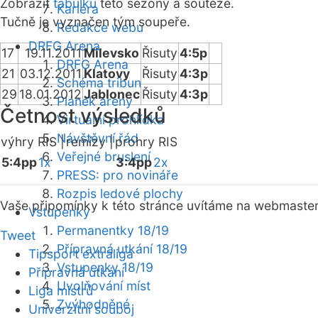
Zobrazit
tabulku
této sezóny a soutěže.
Kariéra
Tučně je vyznačen tým soupeře.
Redakce webu
DRFG Arena
17
19.11.2011
Milevsko
Řisuty
4:5p
DRFG Arena
21
03.12.2011
Klatovy
Řisuty
4:3p
Schéma tribun
29
18.01.2012
Jablonec
Řisuty
4:3p
Plánek areny
Četnost výsledků
Virtuální prohlídka
Návštěvní řád
výhry RIS |
remízy |
prohry RIS
Veřejné bruslení
5:4pp
1x
3:4pp
2x
PRESS: pro novináře
Rozpis ledové plochy
Vaše připomínky k této stránce uvítáme na webmaste
Vstupenky
Permanentky 18/19
Tweet
Přípravná utkání 18/19
Tipsport extraliga
Vstupenky 18/19
Přípravná utkání
Uvolňování míst
Liga mistrů
Zvýhodněné
Univerzitní souboj