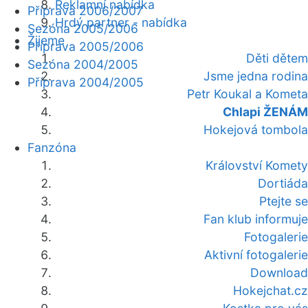
Reklamní nabídka
Příprava 2006/2007
Hrdý partner - nabídka
Sezóna 2005/2006
Žijeme
Příprava 2005/2006
Děti dětem
Sezóna 2004/2005
Jsme jedna rodina
Příprava 2004/2005
Petr Koukal a Kometa
Chlapi ŽENÁM
Hokejová tombola
Fanzóna
Království Komety
Dortiáda
Ptejte se
Fan klub informuje
Fotogalerie
Aktivní fotogalerie
Download
Hokejchat.cz