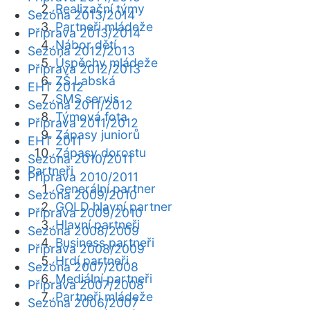
Realizační týmy
Sezóna 2013/2014
Partneři mládeže
Příprava 2013/2014
Nábor dětí
Sezóna 2012/2013
Úspěchy mládeže
Příprava 2012/2013
ZŠ Labská
EHT 2012
SMS servis
Sezóna 2011/2012
Týmová fota
Příprava 2011/2012
Zápasy juniorů
EHT 2011
Zápasy dorostu
Sezóna 2010/2011
Partneři
Příprava 2010/2011
Generální partner
Sezóna 2009/2010
GOLD hlavní partner
Příprava 2009/2010
Hlavní partneři
Sezóna 2008/2009
Business partneři
Příprava 2008/2009
Hrdí partneři
Sezóna 2007/2008
Mediální partneři
Příprava 2007/2008
Partneři mládeže
Sezóna 2006/2007