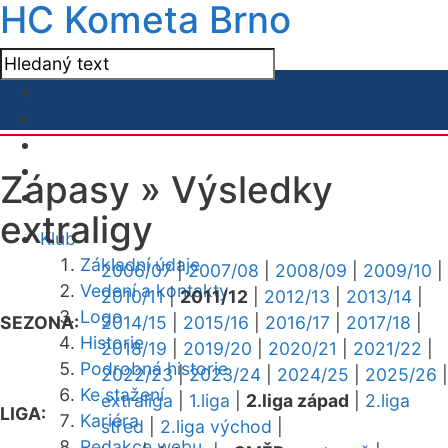
HC Kometa Brno
Zápasy »
Výsledky
extraligy
Klub
Základní údaje
2006/07
|
2007/08
|
2008/09
|
2009/10
|
Vedení a kontakty
2010/11
|
2011/12
|
2012/13
|
2013/14
|
Logo
SEZONA:
2014/15
|
2015/16
|
2016/17
|
2017/18
|
Historie
2018/19
|
2019/20
|
2020/21
|
2021/22
|
Podrobná historie
2022/23
|
2023/24
|
2024/25
|
2025/26
|
Ke stažení
extraliga
|
1.liga
|
2.liga západ
|
2.liga
LIGA:
Kariéra
střed
|
2.liga východ
|
Redakce webu