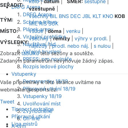
kolo
|
datum
|
SMĚR:
sestupně
|
SEŘADIT:
DRFG Arena
vzestupně
|
DRFG Arena
všechny
BIL
BNS
DEC
JBL
KLT
KNO
KOB
TÝM:
Schéma tribun
MIL
RIS
SOK
Plánek areny
MÍSTO:
všude
|
doma
|
venku
|
Virtuální prohlídka
všechny
|
remízy
|
výhry v prodl.
|
VÝSLEDKY:
Návštěvní řád
nájezdy
|
prodl. nebo náj.
|
s nulou
|
Veřejné bruslení
Zobrazit
tabulku
této sezóny a soutěže.
PRESS: pro novináře
Zadaným parametrům nevyhovuje žádný zápas.
Rozpis ledové plochy
Vstupenky
Permanentky 18/19
Vaše připomínky k této stránce uvítáme na
Přípravná utkání 18/19
webmaster
@esports.cz.
Vstupenky 18/19
Tweet
Uvolňování míst
Tipsport extraliga
Zvýhodněné
Přípravná utkání
On-line
Liga mistrů
A-tým