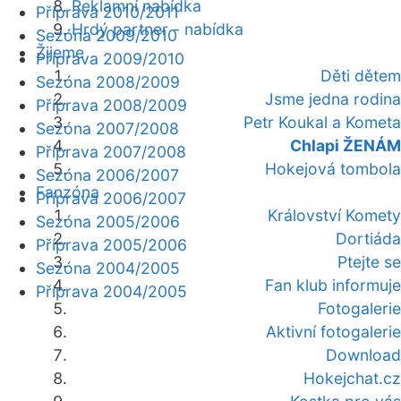
Reklamní nabídka
Příprava 2010/2011
Hrdý partner - nabídka
Sezóna 2009/2010
Žijeme
Příprava 2009/2010
Děti dětem
Sezóna 2008/2009
Jsme jedna rodina
Příprava 2008/2009
Petr Koukal a Kometa
Sezóna 2007/2008
Chlapi ŽENÁM
Příprava 2007/2008
Hokejová tombola
Sezóna 2006/2007
Fanzóna
Příprava 2006/2007
Království Komety
Sezóna 2005/2006
Dortiáda
Příprava 2005/2006
Ptejte se
Sezóna 2004/2005
Fan klub informuje
Příprava 2004/2005
Fotogalerie
Aktivní fotogalerie
Download
Hokejchat.cz