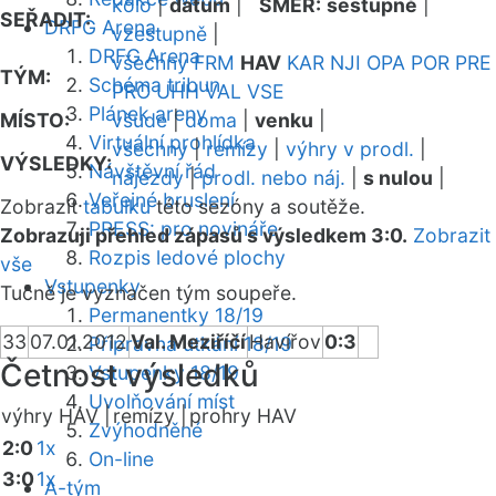
kolo
|
datum
|
SMĚR:
sestupně
|
SEŘADIT:
DRFG Arena
vzestupně
|
DRFG Arena
všechny
FRM
HAV
KAR
NJI
OPA
POR
PRE
TÝM:
Schéma tribun
PRO
UHH
VAL
VSE
Plánek areny
MÍSTO:
všude
|
doma
|
venku
|
Virtuální prohlídka
všechny
|
remízy
|
výhry v prodl.
|
VÝSLEDKY:
Návštěvní řád
nájezdy
|
prodl. nebo náj.
|
s nulou
|
Veřejné bruslení
Zobrazit
tabulku
této sezóny a soutěže.
PRESS: pro novináře
Zobrazuji přehled zápasů s výsledkem 3:0.
Zobrazit
Rozpis ledové plochy
vše
Vstupenky
Tučně je vyznačen tým soupeře.
Permanentky 18/19
33
07.01.2012
Val. Meziříčí
Havířov
0:3
Přípravná utkání 18/19
Četnost výsledků
Vstupenky 18/19
Uvolňování míst
výhry HAV |
remízy |
prohry HAV
Zvýhodněné
2:0
1x
On-line
3:0
1x
A-tým