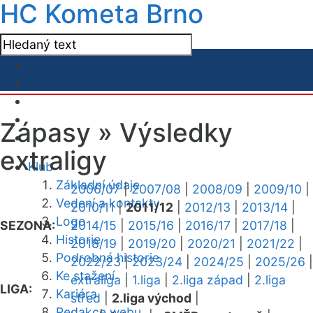
HC Kometa Brno
Zápasy »
Výsledky
extraligy
Klub
Základní údaje
2006/07
|
2007/08
|
2008/09
|
2009/10
|
Vedení a kontakty
2010/11
|
2011/12
|
2012/13
|
2013/14
|
Logo
SEZONA:
2014/15
|
2015/16
|
2016/17
|
2017/18
|
Historie
2018/19
|
2019/20
|
2020/21
|
2021/22
|
Podrobná historie
2022/23
|
2023/24
|
2024/25
|
2025/26
|
Ke stažení
extraliga
|
1.liga
|
2.liga západ
|
2.liga
LIGA:
Kariéra
střed
|
2.liga východ
|
Redakce webu