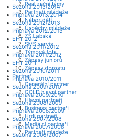
Realizační týmy
Sezóna 2013/2014
Partneři mládeže
Příprava 2013/2014
Nábor dětí
Sezóna 2012/2013
Úspěchy mládeže
Příprava 2012/2013
ZŠ Labská
EHT 2012
SMS servis
Sezóna 2011/2012
Týmová fota
Příprava 2011/2012
Zápasy juniorů
EHT 2011
Zápasy dorostu
Sezóna 2010/2011
Partneři
Příprava 2010/2011
Generální partner
Sezóna 2009/2010
GOLD hlavní partner
Příprava 2009/2010
Hlavní partneři
Sezóna 2008/2009
Business partneři
Příprava 2008/2009
Hrdí partneři
Sezóna 2007/2008
Mediální partneři
Příprava 2007/2008
Partneři mládeže
Sezóna 2006/2007