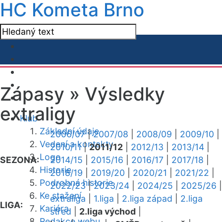
HC Kometa Brno
Zápasy »
Výsledky
extraligy
Klub
Základní údaje
2006/07
|
2007/08
|
2008/09
|
2009/10
|
Vedení a kontakty
2010/11
|
2011/12
|
2012/13
|
2013/14
|
Logo
SEZONA:
2014/15
|
2015/16
|
2016/17
|
2017/18
|
Historie
2018/19
|
2019/20
|
2020/21
|
2021/22
|
Podrobná historie
2022/23
|
2023/24
|
2024/25
|
2025/26
|
Ke stažení
extraliga
|
1.liga
|
2.liga západ
|
2.liga
LIGA:
Kariéra
střed
|
2.liga východ
|
Redakce webu