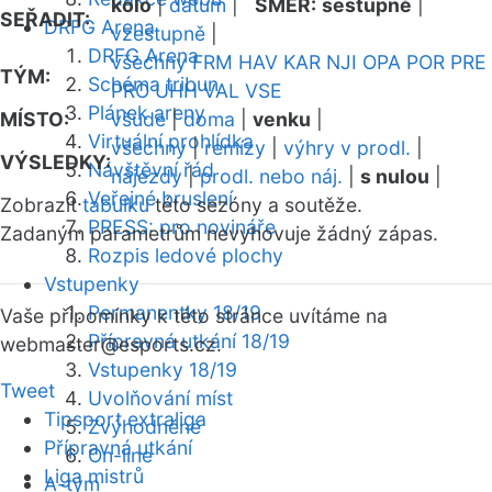
kolo
|
datum
|
SMĚR:
sestupně
|
SEŘADIT:
DRFG Arena
vzestupně
|
DRFG Arena
všechny
FRM
HAV
KAR
NJI
OPA
POR
PRE
TÝM:
Schéma tribun
PRO
UHH
VAL
VSE
Plánek areny
MÍSTO:
všude
|
doma
|
venku
|
Virtuální prohlídka
všechny
|
remízy
|
výhry v prodl.
|
VÝSLEDKY:
Návštěvní řád
nájezdy
|
prodl. nebo náj.
|
s nulou
|
Veřejné bruslení
Zobrazit
tabulku
této sezóny a soutěže.
PRESS: pro novináře
Zadaným parametrům nevyhovuje žádný zápas.
Rozpis ledové plochy
Vstupenky
Permanentky 18/19
Vaše připomínky k této stránce uvítáme na
Přípravná utkání 18/19
webmaster
@esports.cz.
Vstupenky 18/19
Tweet
Uvolňování míst
Tipsport extraliga
Zvýhodněné
Přípravná utkání
On-line
Liga mistrů
A-tým