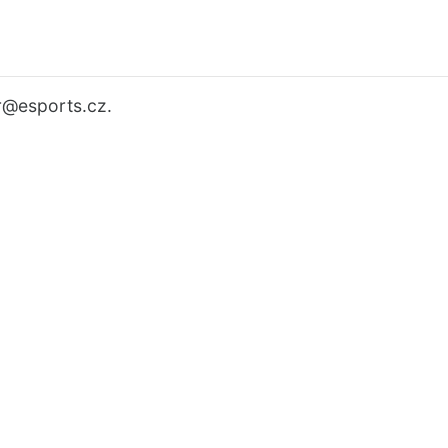
r
@esports.cz.