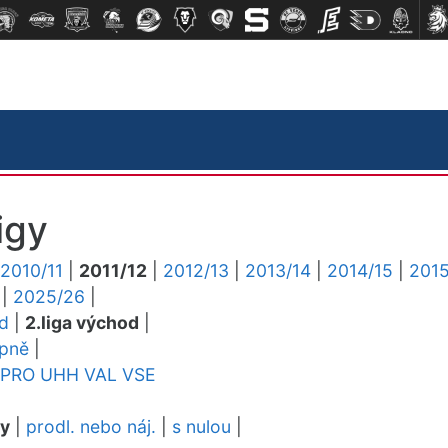
igy
2010/11
|
2011/12
|
2012/13
|
2013/14
|
2014/15
|
2015
|
2025/26
|
ed
|
2.liga východ
|
upně
|
PRO
UHH
VAL
VSE
dy
|
prodl. nebo náj.
|
s nulou
|