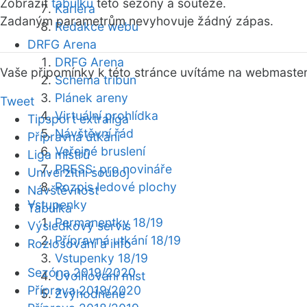
Zobrazit
tabulku
této sezóny a soutěže.
Kariéra
Zadaným parametrům nevyhovuje žádný zápas.
Redakce webu
DRFG Arena
DRFG Arena
Vaše připomínky k této stránce uvítáme na webmaste
Schéma tribun
Plánek areny
Tweet
Virtuální prohlídka
Tipsport extraliga
Návštěvní řád
Přípravná utkání
Veřejné bruslení
Liga mistrů
PRESS: pro novináře
Univerzitní souboj
Rozpis ledové plochy
Návštěvnost
Vstupenky
Tabulka
Permanentky 18/19
Výsledkový servis
Přípravná utkání 18/19
Rozlosování a info
Vstupenky 18/19
Sezóna 2019/2020
Uvolňování míst
Příprava 2019/2020
Zvýhodněné