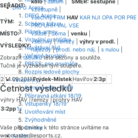
kolo
|
datum
|
SMĚR:
sestupně
|
SEŘADIT:
DRFG Arena
vzestupně
|
DRFG Arena
všechny
FRM
HAV
KAR
NJI
OPA
POR
PRE
TÝM:
Schéma tribun
PRO
UHH
VAL
VSE
Plánek areny
MÍSTO:
všude
|
doma
|
venku
|
Virtuální prohlídka
všechny
|
remízy
|
výhry v prodl.
|
VÝSLEDKY:
Návštěvní řád
nájezdy
|
prodl. nebo náj.
|
s nulou
|
Veřejné bruslení
Zobrazit
tabulku
této sezóny a soutěže.
PRESS: pro novináře
Tučně je vyznačen tým soupeře.
Rozpis ledové plochy
2
14.09.2011
Frýdek-Místek
Havířov
2:3p
Vstupenky
Četnost výsledků
Permanentky 18/19
Přípravná utkání 18/19
výhry HAV |
remízy |
prohry HAV
Vstupenky 18/19
3:2pp
1x
Uvolňování míst
Zvýhodněné
Vaše připomínky k této stránce uvítáme na
On-line
webmaster
@esports.cz.
A-tým