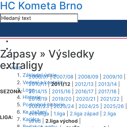
HC Kometa Brno
Zápasy »
Výsledky
extraligy
Klub
Základní údaje
2006/07
|
2007/08
|
2008/09
|
2009/10
|
Vedení a kontakty
2010/11
|
2011/12
|
2012/13
|
2013/14
|
Logo
SEZONA:
2014/15
|
2015/16
|
2016/17
|
2017/18
|
Historie
2018/19
|
2019/20
|
2020/21
|
2021/22
|
Podrobná historie
2022/23
|
2023/24
|
2024/25
|
2025/26
|
Ke stažení
extraliga
|
1.liga
|
2.liga západ
|
2.liga
LIGA:
Kariéra
střed
|
2.liga východ
|
Redakce webu