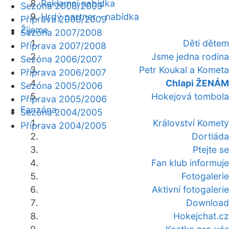
Reklamní nabídka
Sezóna 2008/2009
Hrdý partner - nabídka
Příprava 2008/2009
Žijeme
Sezóna 2007/2008
Děti dětem
Příprava 2007/2008
Jsme jedna rodina
Sezóna 2006/2007
Petr Koukal a Kometa
Příprava 2006/2007
Chlapi ŽENÁM
Sezóna 2005/2006
Hokejová tombola
Příprava 2005/2006
Fanzóna
Sezóna 2004/2005
Království Komety
Příprava 2004/2005
Dortiáda
Ptejte se
Fan klub informuje
Fotogalerie
Aktivní fotogalerie
Download
Hokejchat.cz