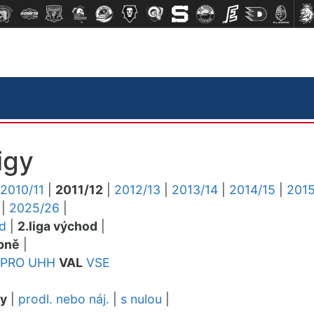
igy
2010/11
|
2011/12
|
2012/13
|
2013/14
|
2014/15
|
2015
|
2025/26
|
ed
|
2.liga východ
|
pně
|
PRO
UHH
VAL
VSE
dy
|
prodl. nebo náj.
|
s nulou
|