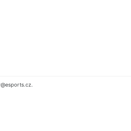
r
@esports.cz.