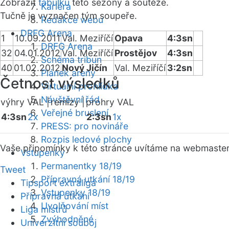
Zobrazit
tabulku
této sezóny a soutěže.
Kariéra
Tučně je vyznačen tým soupeře.
Redakce webu
DRFG Arena
1
10.09.2011
Val. Meziříčí
Opava
4:3sn
DRFG Arena
32
04.01.2012
Val. Meziříčí
Prostějov
4:3sn
Schéma tribun
40
01.02.2012
Nový Jičín
Val. Meziříčí
3:2sn
Plánek areny
Četnost výsledků
Virtuální prohlídka
Návštěvní řád
výhry VAL |
remízy |
prohry VAL
Veřejné bruslení
4:3sn
2x
2:3sn
1x
PRESS: pro novináře
Rozpis ledové plochy
Vaše připomínky k této stránce uvítáme na webmaste
Vstupenky
Permanentky 18/19
Tweet
Přípravná utkání 18/19
Tipsport extraliga
Vstupenky 18/19
Přípravná utkání
Uvolňování míst
Liga mistrů
Zvýhodněné
Univerzitní souboj