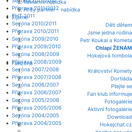
Sezóna 2011/2012
Reklamní nabídka
Příprava 2011/2012
Hrdý partner - nabídka
EHT 2011
Žijeme
Sezóna 2010/2011
Děti dětem
Příprava 2010/2011
Jsme jedna rodina
Sezóna 2009/2010
Petr Koukal a Kometa
Příprava 2009/2010
Chlapi ŽENÁM
Sezóna 2008/2009
Hokejová tombola
Příprava 2008/2009
Fanzóna
Sezóna 2007/2008
Království Komety
Příprava 2007/2008
Dortiáda
Sezóna 2006/2007
Ptejte se
Příprava 2006/2007
Fan klub informuje
Sezóna 2005/2006
Fotogalerie
Příprava 2005/2006
Aktivní fotogalerie
Sezóna 2004/2005
Download
Příprava 2004/2005
Hokejchat.cz