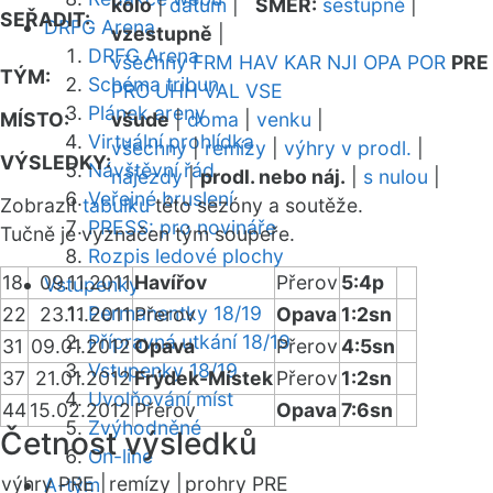
kolo
|
datum
|
SMĚR:
sestupně
|
SEŘADIT:
DRFG Arena
vzestupně
|
DRFG Arena
všechny
FRM
HAV
KAR
NJI
OPA
POR
PRE
TÝM:
Schéma tribun
PRO
UHH
VAL
VSE
Plánek areny
MÍSTO:
všude
|
doma
|
venku
|
Virtuální prohlídka
všechny
|
remízy
|
výhry v prodl.
|
VÝSLEDKY:
Návštěvní řád
nájezdy
|
prodl. nebo náj.
|
s nulou
|
Veřejné bruslení
Zobrazit
tabulku
této sezóny a soutěže.
PRESS: pro novináře
Tučně je vyznačen tým soupeře.
Rozpis ledové plochy
18
09.11.2011
Havířov
Přerov
5:4p
Vstupenky
Permanentky 18/19
22
23.11.2011
Přerov
Opava
1:2sn
Přípravná utkání 18/19
31
09.01.2012
Opava
Přerov
4:5sn
Vstupenky 18/19
37
21.01.2012
Frýdek-Místek
Přerov
1:2sn
Uvolňování míst
44
15.02.2012
Přerov
Opava
7:6sn
Zvýhodněné
Četnost výsledků
On-line
výhry PRE |
remízy |
prohry PRE
A-tým