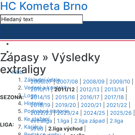
HC Kometa Brno
Zápasy »
Výsledky
extraligy
Klub
Základní údaje
2006/07
|
2007/08
|
2008/09
|
2009/10
|
Vedení a kontakty
2010/11
|
2011/12
|
2012/13
|
2013/14
|
Logo
SEZONA:
2014/15
|
2015/16
|
2016/17
|
2017/18
|
Historie
2018/19
|
2019/20
|
2020/21
|
2021/22
|
Podrobná historie
2022/23
|
2023/24
|
2024/25
|
2025/26
|
Ke stažení
extraliga
|
1.liga
|
2.liga západ
|
2.liga
LIGA:
Kariéra
střed
|
2.liga východ
|
Redakce webu