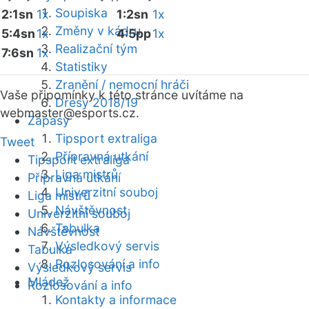
Soupiska
2:1sn
1x
1:2sn
1x
Změny v kádru
5:4sn
1x
4:5pp
1x
Realizační tým
7:6sn
1x
Statistiky
Zranění / nemocní hráči
Vaše připomínky k této stránce uvítáme na
Dresy 2018/19
webmaster
@esports.cz.
Zápasy
Tipsport extraliga
Tweet
Přípravná utkání
Tipsport extraliga
Liga mistrů
Přípravná utkání
Univerzitní souboj
Liga mistrů
Návštěvnost
Univerzitní souboj
Tabulka
Návštěvnost
Výsledkový servis
Tabulka
Rozlosování a info
Výsledkový servis
Mládež
Rozlosování a info
Kontakty a informace