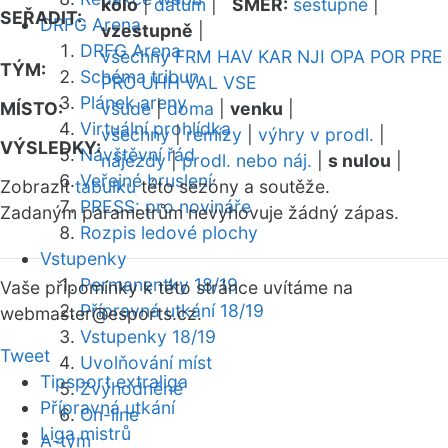
kolo
|
datum
|
SMĚR:
sestupně
|
SEŘADIT:
DRFG Arena
vzestupně
|
DRFG Arena
všechny
FRM
HAV
KAR
NJI
OPA
POR
PRE
TÝM:
Schéma tribun
PRO
UHH
VAL
VSE
Plánek areny
MÍSTO:
všude
|
doma
|
venku
|
Virtuální prohlídka
všechny
|
remízy
|
výhry v prodl.
|
VÝSLEDKY:
Návštěvní řád
nájezdy
|
prodl. nebo náj.
|
s nulou
|
Veřejné bruslení
Zobrazit
tabulku
této sezóny a soutěže.
PRESS: pro novináře
Zadaným parametrům nevyhovuje žádný zápas.
Rozpis ledové plochy
Vstupenky
Permanentky 18/19
Vaše připomínky k této stránce uvítáme na
Přípravná utkání 18/19
webmaster
@esports.cz.
Vstupenky 18/19
Tweet
Uvolňování míst
Tipsport extraliga
Zvýhodněné
Přípravná utkání
On-line
Liga mistrů
A-tým