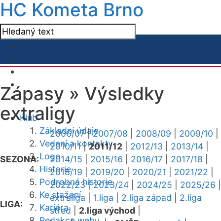
HC Kometa Brno
Zápasy »
Výsledky
extraligy
Klub
Základní údaje
2006/07
|
2007/08
|
2008/09
|
2009/10
|
Vedení a kontakty
2010/11
|
2011/12
|
2012/13
|
2013/14
|
Logo
SEZONA:
2014/15
|
2015/16
|
2016/17
|
2017/18
|
Historie
2018/19
|
2019/20
|
2020/21
|
2021/22
|
Podrobná historie
2022/23
|
2023/24
|
2024/25
|
2025/26
|
Ke stažení
extraliga
|
1.liga
|
2.liga západ
|
2.liga
LIGA:
Kariéra
střed
|
2.liga východ
|
Redakce webu