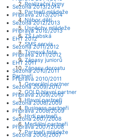
Realizační týmy
Sezóna 2013/2014
Partneři mládeže
Příprava 2013/2014
Nábor dětí
Sezóna 2012/2013
Úspěchy mládeže
Příprava 2012/2013
ZŠ Labská
EHT 2012
SMS servis
Sezóna 2011/2012
Týmová fota
Příprava 2011/2012
Zápasy juniorů
EHT 2011
Zápasy dorostu
Sezóna 2010/2011
Partneři
Příprava 2010/2011
Generální partner
Sezóna 2009/2010
GOLD hlavní partner
Příprava 2009/2010
Hlavní partneři
Sezóna 2008/2009
Business partneři
Příprava 2008/2009
Hrdí partneři
Sezóna 2007/2008
Mediální partneři
Příprava 2007/2008
Partneři mládeže
Sezóna 2006/2007