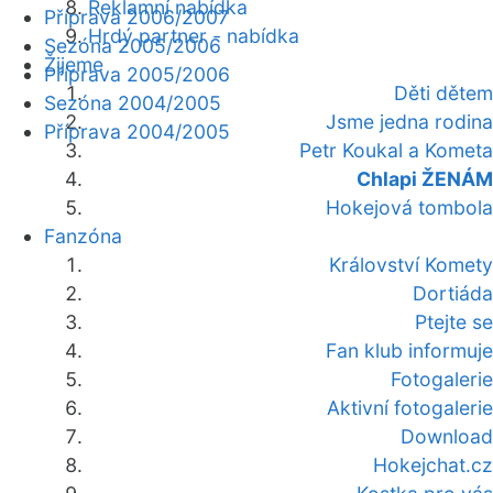
Reklamní nabídka
Příprava 2006/2007
Hrdý partner - nabídka
Sezóna 2005/2006
Žijeme
Příprava 2005/2006
Děti dětem
Sezóna 2004/2005
Jsme jedna rodina
Příprava 2004/2005
Petr Koukal a Kometa
Chlapi ŽENÁM
Hokejová tombola
Fanzóna
Království Komety
Dortiáda
Ptejte se
Fan klub informuje
Fotogalerie
Aktivní fotogalerie
Download
Hokejchat.cz