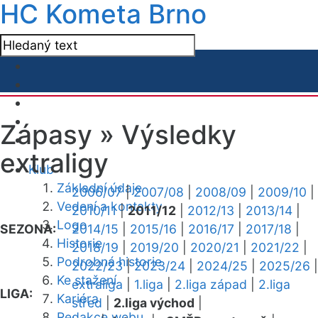
HC Kometa Brno
Zápasy »
Výsledky
extraligy
Klub
Základní údaje
2006/07
|
2007/08
|
2008/09
|
2009/10
|
Vedení a kontakty
2010/11
|
2011/12
|
2012/13
|
2013/14
|
Logo
SEZONA:
2014/15
|
2015/16
|
2016/17
|
2017/18
|
Historie
2018/19
|
2019/20
|
2020/21
|
2021/22
|
Podrobná historie
2022/23
|
2023/24
|
2024/25
|
2025/26
|
Ke stažení
extraliga
|
1.liga
|
2.liga západ
|
2.liga
LIGA:
Kariéra
střed
|
2.liga východ
|
Redakce webu