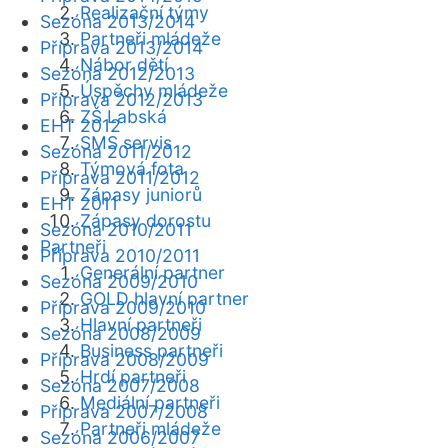
Realizační týmy
Sezóna 2013/2014
Partneři mládeže
Příprava 2013/2014
Nábor dětí
Sezóna 2012/2013
Úspěchy mládeže
Příprava 2012/2013
ZŠ Labská
EHT 2012
SMS servis
Sezóna 2011/2012
Týmová fota
Příprava 2011/2012
Zápasy juniorů
EHT 2011
Zápasy dorostu
Sezóna 2010/2011
Partneři
Příprava 2010/2011
Generální partner
Sezóna 2009/2010
GOLD hlavní partner
Příprava 2009/2010
Hlavní partneři
Sezóna 2008/2009
Business partneři
Příprava 2008/2009
Hrdí partneři
Sezóna 2007/2008
Mediální partneři
Příprava 2007/2008
Partneři mládeže
Sezóna 2006/2007