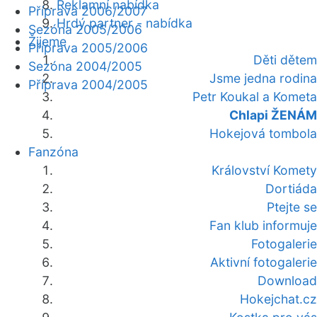
Reklamní nabídka
Příprava 2006/2007
Hrdý partner - nabídka
Sezóna 2005/2006
Žijeme
Příprava 2005/2006
Děti dětem
Sezóna 2004/2005
Jsme jedna rodina
Příprava 2004/2005
Petr Koukal a Kometa
Chlapi ŽENÁM
Hokejová tombola
Fanzóna
Království Komety
Dortiáda
Ptejte se
Fan klub informuje
Fotogalerie
Aktivní fotogalerie
Download
Hokejchat.cz