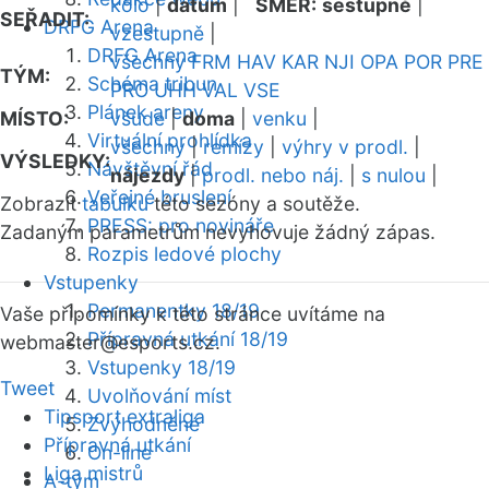
kolo
|
datum
|
SMĚR:
sestupně
|
SEŘADIT:
DRFG Arena
vzestupně
|
DRFG Arena
všechny
FRM
HAV
KAR
NJI
OPA
POR
PRE
TÝM:
Schéma tribun
PRO
UHH
VAL
VSE
Plánek areny
MÍSTO:
všude
|
doma
|
venku
|
Virtuální prohlídka
všechny
|
remízy
|
výhry v prodl.
|
VÝSLEDKY:
Návštěvní řád
nájezdy
|
prodl. nebo náj.
|
s nulou
|
Veřejné bruslení
Zobrazit
tabulku
této sezóny a soutěže.
PRESS: pro novináře
Zadaným parametrům nevyhovuje žádný zápas.
Rozpis ledové plochy
Vstupenky
Permanentky 18/19
Vaše připomínky k této stránce uvítáme na
Přípravná utkání 18/19
webmaster
@esports.cz.
Vstupenky 18/19
Tweet
Uvolňování míst
Tipsport extraliga
Zvýhodněné
Přípravná utkání
On-line
Liga mistrů
A-tým