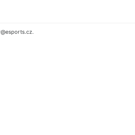
r
@esports.cz.