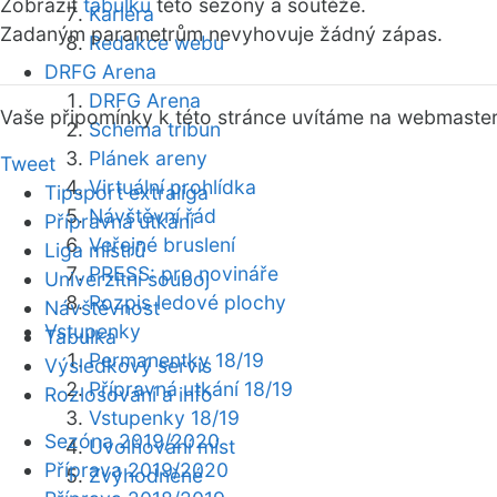
Zobrazit
tabulku
této sezóny a soutěže.
Kariéra
Zadaným parametrům nevyhovuje žádný zápas.
Redakce webu
DRFG Arena
DRFG Arena
Vaše připomínky k této stránce uvítáme na webmaste
Schéma tribun
Plánek areny
Tweet
Virtuální prohlídka
Tipsport extraliga
Návštěvní řád
Přípravná utkání
Veřejné bruslení
Liga mistrů
PRESS: pro novináře
Univerzitní souboj
Rozpis ledové plochy
Návštěvnost
Vstupenky
Tabulka
Permanentky 18/19
Výsledkový servis
Přípravná utkání 18/19
Rozlosování a info
Vstupenky 18/19
Sezóna 2019/2020
Uvolňování míst
Příprava 2019/2020
Zvýhodněné