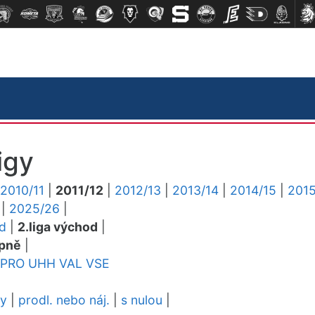
igy
2010/11
|
2011/12
|
2012/13
|
2013/14
|
2014/15
|
2015
|
2025/26
|
ed
|
2.liga východ
|
pně
|
PRO
UHH
VAL
VSE
dy
|
prodl. nebo náj.
|
s nulou
|