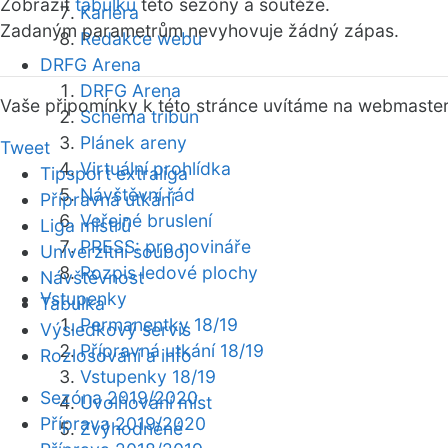
Zobrazit
tabulku
této sezóny a soutěže.
Kariéra
Zadaným parametrům nevyhovuje žádný zápas.
Redakce webu
DRFG Arena
DRFG Arena
Vaše připomínky k této stránce uvítáme na webmaste
Schéma tribun
Plánek areny
Tweet
Virtuální prohlídka
Tipsport extraliga
Návštěvní řád
Přípravná utkání
Veřejné bruslení
Liga mistrů
PRESS: pro novináře
Univerzitní souboj
Rozpis ledové plochy
Návštěvnost
Vstupenky
Tabulka
Permanentky 18/19
Výsledkový servis
Přípravná utkání 18/19
Rozlosování a info
Vstupenky 18/19
Sezóna 2019/2020
Uvolňování míst
Příprava 2019/2020
Zvýhodněné