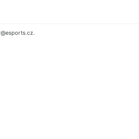
r
@esports.cz.