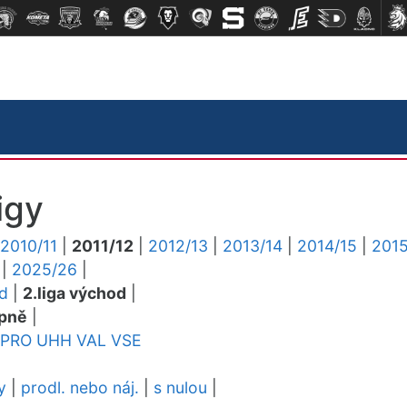
igy
2010/11
|
2011/12
|
2012/13
|
2013/14
|
2014/15
|
2015
|
2025/26
|
ed
|
2.liga východ
|
pně
|
PRO
UHH
VAL
VSE
y
|
prodl. nebo náj.
|
s nulou
|