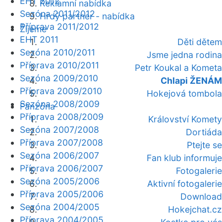
EHT 2012
Reklamní nabídka
Sezóna 2011/2012
Hrdý partner - nabídka
Příprava 2011/2012
Žijeme
EHT 2011
Děti dětem
Sezóna 2010/2011
Jsme jedna rodina
Příprava 2010/2011
Petr Koukal a Kometa
Sezóna 2009/2010
Chlapi ŽENÁM
Příprava 2009/2010
Hokejová tombola
Sezóna 2008/2009
Fanzóna
Příprava 2008/2009
Království Komety
Sezóna 2007/2008
Dortiáda
Příprava 2007/2008
Ptejte se
Sezóna 2006/2007
Fan klub informuje
Příprava 2006/2007
Fotogalerie
Sezóna 2005/2006
Aktivní fotogalerie
Příprava 2005/2006
Download
Sezóna 2004/2005
Hokejchat.cz
Příprava 2004/2005