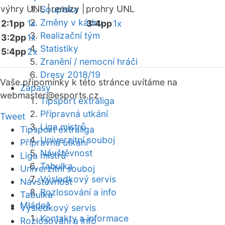
výhry UNL |
remízy |
prohry UNL
Soupiska
Změny v kádru
2:1pp
1x
3:4pp
1x
Realizační tým
3:2pp
1x
Statistiky
5:4pp
2x
Zranění / nemocní hráči
Dresy 2018/19
Vaše připomínky k této stránce uvítáme na
Zápasy
webmaster
@esports.cz.
Tipsport extraliga
Přípravná utkání
Tweet
Liga mistrů
Tipsport extraliga
Univerzitní souboj
Přípravná utkání
Návštěvnost
Liga mistrů
Tabulka
Univerzitní souboj
Výsledkový servis
Návštěvnost
Rozlosování a info
Tabulka
Mládež
Výsledkový servis
Kontakty a informace
Rozlosování a info