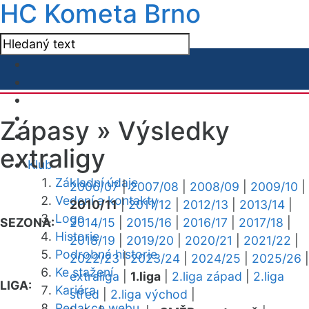
HC Kometa Brno
Zápasy »
Výsledky
extraligy
Klub
Základní údaje
2006/07
|
2007/08
|
2008/09
|
2009/10
|
Vedení a kontakty
2010/11
|
2011/12
|
2012/13
|
2013/14
|
Logo
SEZONA:
2014/15
|
2015/16
|
2016/17
|
2017/18
|
Historie
2018/19
|
2019/20
|
2020/21
|
2021/22
|
Podrobná historie
2022/23
|
2023/24
|
2024/25
|
2025/26
|
Ke stažení
extraliga
|
1.liga
|
2.liga západ
|
2.liga
LIGA:
Kariéra
střed
|
2.liga východ
|
Redakce webu