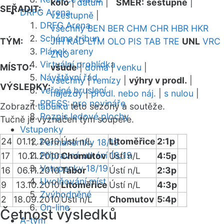
kolo
|
datum
|
SMĚR:
sestupně
|
SEŘADIT:
DRFG Arena
vzestupně
|
DRFG Arena
všechny
BEN
BER
CHM
CHR
HBR
HKR
Schéma tribun
TÝM:
JIH
KAD
LTM
OLO
PIS
TAB
TRE
UNL
VRC
Plánek areny
ZNO
Virtuální prohlídka
MÍSTO:
všude
|
doma
|
venku
|
Návštěvní řád
všechny
|
remízy
|
výhry v prodl.
|
VÝSLEDKY:
Veřejné bruslení
nájezdy
|
prodl. nebo náj.
|
s nulou
|
PRESS: pro novináře
Zobrazit
tabulku
této sezóny a soutěže.
Rozpis ledové plochy
Tučně je vyznačen tým soupeře.
Vstupenky
24
01.12.2010
Ústí n/L
Litoměřice
2:1p
Permanentky 18/19
Přípravná utkání 18/19
17
10.11.2010
Chomutov
Ústí n/L
4:5p
Vstupenky 18/19
16
06.11.2010
Tábor
Ústí n/L
2:3p
Uvolňování míst
9
13.10.2010
Litoměřice
Ústí n/L
4:3p
Zvýhodněné
2
18.09.2010
Ústí n/L
Chomutov
5:4p
On-line
Četnost výsledků
A-tým