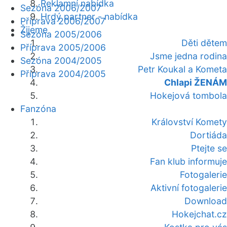
Reklamní nabídka
Sezóna 2006/2007
Hrdý partner - nabídka
Příprava 2006/2007
Žijeme
Sezóna 2005/2006
Děti dětem
Příprava 2005/2006
Jsme jedna rodina
Sezóna 2004/2005
Petr Koukal a Kometa
Příprava 2004/2005
Chlapi ŽENÁM
Hokejová tombola
Fanzóna
Království Komety
Dortiáda
Ptejte se
Fan klub informuje
Fotogalerie
Aktivní fotogalerie
Download
Hokejchat.cz