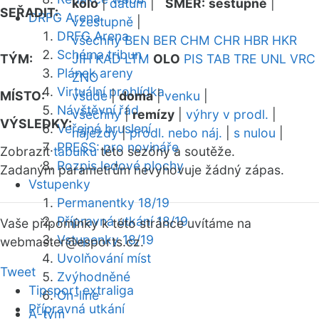
kolo
|
datum
|
SMĚR:
sestupně
|
SEŘADIT:
DRFG Arena
vzestupně
|
DRFG Arena
všechny
BEN
BER
CHM
CHR
HBR
HKR
Schéma tribun
TÝM:
JIH
KAD
LTM
OLO
PIS
TAB
TRE
UNL
VRC
Plánek areny
ZNO
Virtuální prohlídka
MÍSTO:
všude
|
doma
|
venku
|
Návštěvní řád
všechny
|
remízy
|
výhry v prodl.
|
VÝSLEDKY:
Veřejné bruslení
nájezdy
|
prodl. nebo náj.
|
s nulou
|
PRESS: pro novináře
Zobrazit
tabulku
této sezóny a soutěže.
Rozpis ledové plochy
Zadaným parametrům nevyhovuje žádný zápas.
Vstupenky
Permanentky 18/19
Přípravná utkání 18/19
Vaše připomínky k této stránce uvítáme na
Vstupenky 18/19
webmaster
@esports.cz.
Uvolňování míst
Tweet
Zvýhodněné
Tipsport extraliga
On-line
Přípravná utkání
A-tým