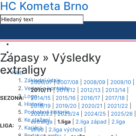
HC Kometa Brno
Zápasy »
Výsledky
extraligy
Klub
Základní údaje
2006/07
|
2007/08
|
2008/09
|
2009/10
|
Vedení a kontakty
2010/11
|
2011/12
|
2012/13
|
2013/14
|
Logo
SEZONA:
2014/15
|
2015/16
|
2016/17
|
2017/18
|
Historie
2018/19
|
2019/20
|
2020/21
|
2021/22
|
Podrobná historie
2022/23
|
2023/24
|
2024/25
|
2025/26
|
Ke stažení
extraliga
|
1.liga
|
2.liga západ
|
2.liga
LIGA:
Kariéra
střed
|
2.liga východ
|
Redakce webu