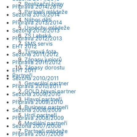
Realizační týmy
Příprava 2014/2015
Partneři mládeže
Sezóna 2013/2014
Nábor dětí
Příprava 2013/2014
Úspěchy mládeže
Sezóna 2012/2013
ZŠ Labská
Příprava 2012/2013
SMS servis
EHT 2012
Týmová fota
Sezóna 2011/2012
Zápasy juniorů
Příprava 2011/2012
Zápasy dorostu
EHT 2011
Partneři
Sezóna 2010/2011
Generální partner
Příprava 2010/2011
GOLD hlavní partner
Sezóna 2009/2010
Hlavní partneři
Příprava 2009/2010
Business partneři
Sezóna 2008/2009
Hrdí partneři
Příprava 2008/2009
Mediální partneři
Sezóna 2007/2008
Partneři mládeže
Příprava 2007/2008