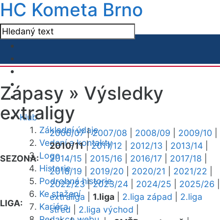
HC Kometa Brno
Zápasy »
Výsledky
extraligy
Klub
Základní údaje
2006/07
|
2007/08
|
2008/09
|
2009/10
|
Vedení a kontakty
2010/11
|
2011/12
|
2012/13
|
2013/14
|
Logo
SEZONA:
2014/15
|
2015/16
|
2016/17
|
2017/18
|
Historie
2018/19
|
2019/20
|
2020/21
|
2021/22
|
Podrobná historie
2022/23
|
2023/24
|
2024/25
|
2025/26
|
Ke stažení
extraliga
|
1.liga
|
2.liga západ
|
2.liga
LIGA:
Kariéra
střed
|
2.liga východ
|
Redakce webu