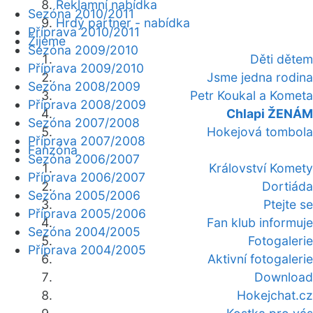
Reklamní nabídka
Sezóna 2010/2011
Hrdý partner - nabídka
Příprava 2010/2011
Žijeme
Sezóna 2009/2010
Děti dětem
Příprava 2009/2010
Jsme jedna rodina
Sezóna 2008/2009
Petr Koukal a Kometa
Příprava 2008/2009
Chlapi ŽENÁM
Sezóna 2007/2008
Hokejová tombola
Příprava 2007/2008
Fanzóna
Sezóna 2006/2007
Království Komety
Příprava 2006/2007
Dortiáda
Sezóna 2005/2006
Ptejte se
Příprava 2005/2006
Fan klub informuje
Sezóna 2004/2005
Fotogalerie
Příprava 2004/2005
Aktivní fotogalerie
Download
Hokejchat.cz