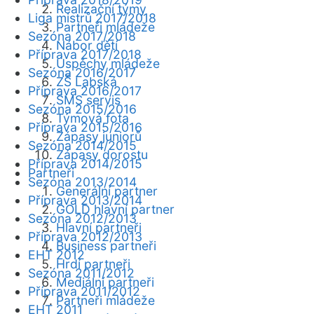
Realizační týmy
Liga mistrů 2017/2018
Partneři mládeže
Sezóna 2017/2018
Nábor dětí
Příprava 2017/2018
Úspěchy mládeže
Sezóna 2016/2017
ZŠ Labská
Příprava 2016/2017
SMS servis
Sezóna 2015/2016
Týmová fota
Příprava 2015/2016
Zápasy juniorů
Sezóna 2014/2015
Zápasy dorostu
Příprava 2014/2015
Partneři
Sezóna 2013/2014
Generální partner
Příprava 2013/2014
GOLD hlavní partner
Sezóna 2012/2013
Hlavní partneři
Příprava 2012/2013
Business partneři
EHT 2012
Hrdí partneři
Sezóna 2011/2012
Mediální partneři
Příprava 2011/2012
Partneři mládeže
EHT 2011