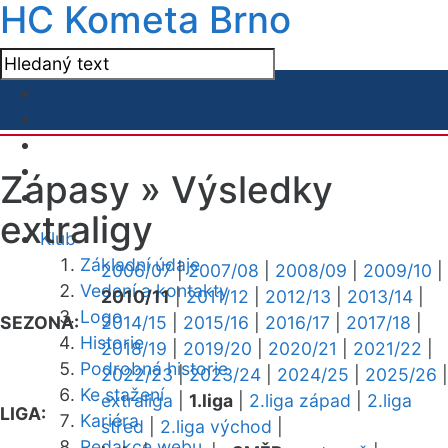
HC Kometa Brno
Zápasy »
Výsledky
extraligy
Klub
Základní údaje
2006/07
|
2007/08
|
2008/09
|
2009/10
|
Vedení a kontakty
2010/11
|
2011/12
|
2012/13
|
2013/14
|
Logo
SEZONA:
2014/15
|
2015/16
|
2016/17
|
2017/18
|
Historie
2018/19
|
2019/20
|
2020/21
|
2021/22
|
Podrobná historie
2022/23
|
2023/24
|
2024/25
|
2025/26
|
Ke stažení
extraliga
|
1.liga
|
2.liga západ
|
2.liga
LIGA:
Kariéra
střed
|
2.liga východ
|
Redakce webu