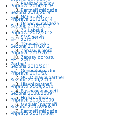
Realizační týmy
Příprava 2014/2015
Partneři mládeže
Sezóna 2013/2014
Nábor dětí
Příprava 2013/2014
Úspěchy mládeže
Sezóna 2012/2013
ZŠ Labská
Příprava 2012/2013
SMS servis
EHT 2012
Týmová fota
Sezóna 2011/2012
Zápasy juniorů
Příprava 2011/2012
Zápasy dorostu
EHT 2011
Partneři
Sezóna 2010/2011
Generální partner
Příprava 2010/2011
GOLD hlavní partner
Sezóna 2009/2010
Hlavní partneři
Příprava 2009/2010
Business partneři
Sezóna 2008/2009
Hrdí partneři
Příprava 2008/2009
Mediální partneři
Sezóna 2007/2008
Partneři mládeže
Příprava 2007/2008