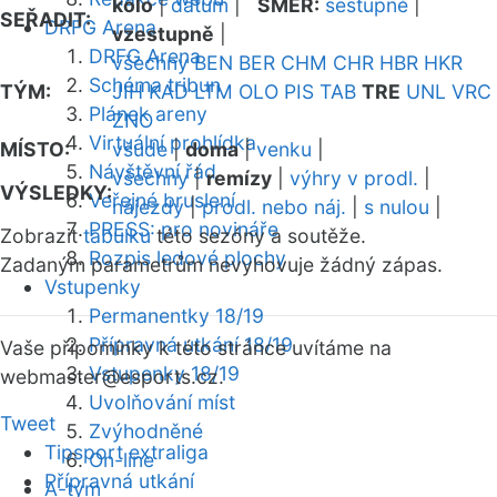
kolo
|
datum
|
SMĚR:
sestupně
|
SEŘADIT:
DRFG Arena
vzestupně
|
DRFG Arena
všechny
BEN
BER
CHM
CHR
HBR
HKR
Schéma tribun
TÝM:
JIH
KAD
LTM
OLO
PIS
TAB
TRE
UNL
VRC
Plánek areny
ZNO
Virtuální prohlídka
MÍSTO:
všude
|
doma
|
venku
|
Návštěvní řád
všechny
|
remízy
|
výhry v prodl.
|
VÝSLEDKY:
Veřejné bruslení
nájezdy
|
prodl. nebo náj.
|
s nulou
|
PRESS: pro novináře
Zobrazit
tabulku
této sezóny a soutěže.
Rozpis ledové plochy
Zadaným parametrům nevyhovuje žádný zápas.
Vstupenky
Permanentky 18/19
Přípravná utkání 18/19
Vaše připomínky k této stránce uvítáme na
Vstupenky 18/19
webmaster
@esports.cz.
Uvolňování míst
Tweet
Zvýhodněné
Tipsport extraliga
On-line
Přípravná utkání
A-tým