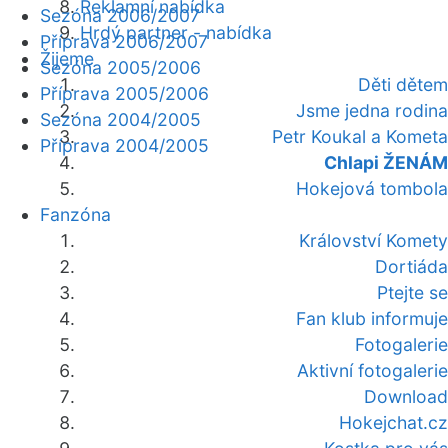
Reklamní nabídka
Sezóna 2006/2007
Hrdý partner - nabídka
Příprava 2006/2007
Žijeme
Sezóna 2005/2006
Děti dětem
Příprava 2005/2006
Jsme jedna rodina
Sezóna 2004/2005
Petr Koukal a Kometa
Příprava 2004/2005
Chlapi ŽENÁM
Hokejová tombola
Fanzóna
Království Komety
Dortiáda
Ptejte se
Fan klub informuje
Fotogalerie
Aktivní fotogalerie
Download
Hokejchat.cz