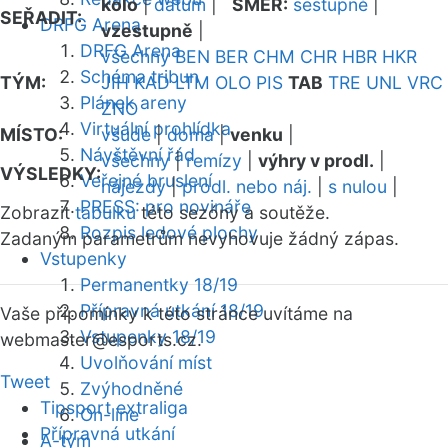
kolo
|
datum
|
SMĚR:
sestupně
|
SEŘADIT:
DRFG Arena
vzestupně
|
DRFG Arena
všechny
BEN
BER
CHM
CHR
HBR
HKR
Schéma tribun
TÝM:
JIH
KAD
LTM
OLO
PIS
TAB
TRE
UNL
VRC
Plánek areny
ZNO
Virtuální prohlídka
MÍSTO:
všude
|
doma
|
venku
|
Návštěvní řád
všechny
|
remízy
|
výhry v prodl.
|
VÝSLEDKY:
Veřejné bruslení
nájezdy
|
prodl. nebo náj.
|
s nulou
|
PRESS: pro novináře
Zobrazit
tabulku
této sezóny a soutěže.
Rozpis ledové plochy
Zadaným parametrům nevyhovuje žádný zápas.
Vstupenky
Permanentky 18/19
Přípravná utkání 18/19
Vaše připomínky k této stránce uvítáme na
Vstupenky 18/19
webmaster
@esports.cz.
Uvolňování míst
Tweet
Zvýhodněné
Tipsport extraliga
On-line
Přípravná utkání
A-tým