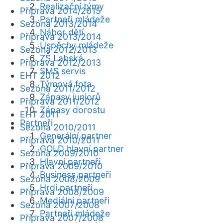
Realizační týmy
Příprava 2014/2015
Partneři mládeže
Sezóna 2013/2014
Nábor dětí
Příprava 2013/2014
Úspěchy mládeže
Sezóna 2012/2013
ZŠ Labská
Příprava 2012/2013
SMS servis
EHT 2012
Týmová fota
Sezóna 2011/2012
Zápasy juniorů
Příprava 2011/2012
Zápasy dorostu
EHT 2011
Partneři
Sezóna 2010/2011
Generální partner
Příprava 2010/2011
GOLD hlavní partner
Sezóna 2009/2010
Hlavní partneři
Příprava 2009/2010
Business partneři
Sezóna 2008/2009
Hrdí partneři
Příprava 2008/2009
Mediální partneři
Sezóna 2007/2008
Partneři mládeže
Příprava 2007/2008