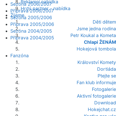
Reklamní nabídka
Sezóna 2006/2007
Hrdý partner - nabídka
Příprava 2006/2007
Žijeme
Sezóna 2005/2006
Děti dětem
Příprava 2005/2006
Jsme jedna rodina
Sezóna 2004/2005
Petr Koukal a Kometa
Příprava 2004/2005
Chlapi ŽENÁM
Hokejová tombola
Fanzóna
Království Komety
Dortiáda
Ptejte se
Fan klub informuje
Fotogalerie
Aktivní fotogalerie
Download
Hokejchat.cz