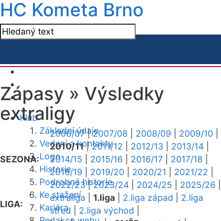
HC Kometa Brno
Zápasy »
Výsledky
extraligy
Klub
Základní údaje
2006/07
|
2007/08
|
2008/09
|
2009/10
|
Vedení a kontakty
2010/11
|
2011/12
|
2012/13
|
2013/14
|
Logo
SEZONA:
2014/15
|
2015/16
|
2016/17
|
2017/18
|
Historie
2018/19
|
2019/20
|
2020/21
|
2021/22
|
Podrobná historie
2022/23
|
2023/24
|
2024/25
|
2025/26
|
Ke stažení
extraliga
|
1.liga
|
2.liga západ
|
2.liga
LIGA:
Kariéra
střed
|
2.liga východ
|
Redakce webu