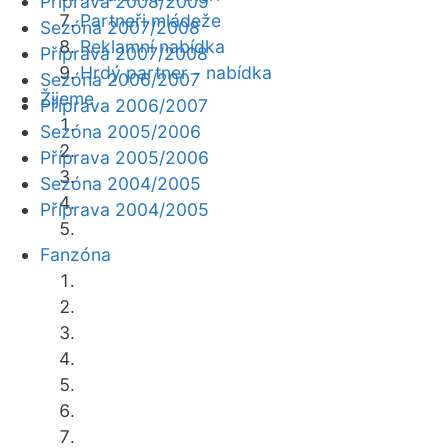
Příprava 2008/2009
Partneři mládeže
Sezóna 2007/2008
Reklamní nabídka
Příprava 2007/2008
Hrdý partner - nabídka
Sezóna 2006/2007
Žijeme
Příprava 2006/2007
Sezóna 2005/2006
Příprava 2005/2006
Sezóna 2004/2005
Příprava 2004/2005
Fanzóna