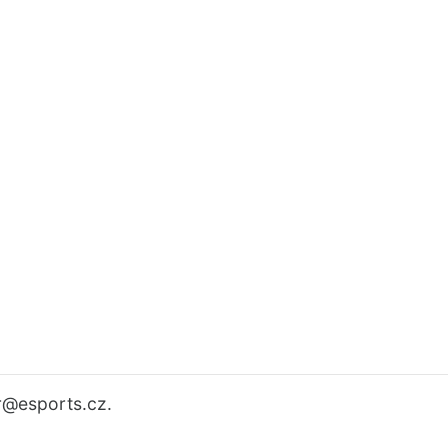
r
@esports.cz.