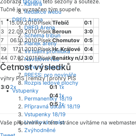
Zobrazit
tabulku
této sezóny a soutěže.
Kariéra
Tučně je vyznačen tým soupeře.
Redakce webu
DRFG Arena
1
15.09.2010
Písek
Třebíč
0:1
DRFG Arena
3
22.09.2010
Písek
Beroun
3:0
Schéma tribun
7
06.10.2010
Písek
Chomutov
0:5
Plánek areny
19
17.11.2010
Písek
Hr. Králové
0:4
Virtuální prohlídka
44
07.02.2011
Písek
Benátky n/J
3:0
Návštěvní řád
Četnost výsledků
Veřejné bruslení
PRESS: pro novináře
výhry PIS |
remízy |
prohry PIS
Rozpis ledové plochy
3:0
2x
0:1
1x
Vstupenky
0:4
1x
Permanentky 18/19
0:5
1x
Přípravná utkání 18/19
Vstupenky 18/19
Uvolňování míst
Vaše připomínky k této stránce uvítáme na webmaste
Zvýhodněné
Tweet