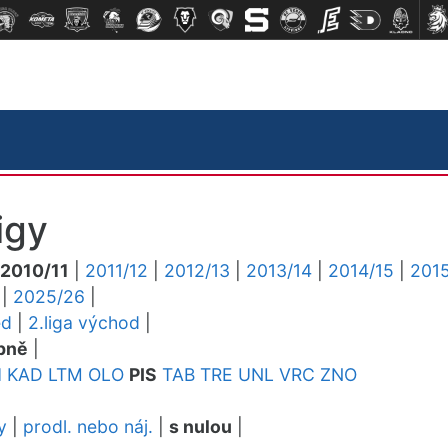
igy
2010/11
|
2011/12
|
2012/13
|
2013/14
|
2014/15
|
2015
|
2025/26
|
ed
|
2.liga východ
|
pně
|
H
KAD
LTM
OLO
PIS
TAB
TRE
UNL
VRC
ZNO
y
|
prodl. nebo náj.
|
s nulou
|