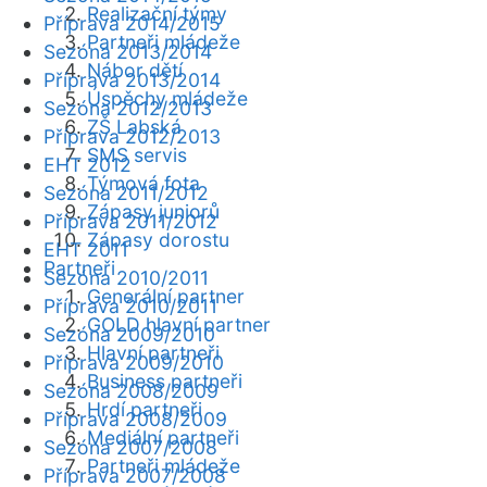
Realizační týmy
Příprava 2014/2015
Partneři mládeže
Sezóna 2013/2014
Nábor dětí
Příprava 2013/2014
Úspěchy mládeže
Sezóna 2012/2013
ZŠ Labská
Příprava 2012/2013
SMS servis
EHT 2012
Týmová fota
Sezóna 2011/2012
Zápasy juniorů
Příprava 2011/2012
Zápasy dorostu
EHT 2011
Partneři
Sezóna 2010/2011
Generální partner
Příprava 2010/2011
GOLD hlavní partner
Sezóna 2009/2010
Hlavní partneři
Příprava 2009/2010
Business partneři
Sezóna 2008/2009
Hrdí partneři
Příprava 2008/2009
Mediální partneři
Sezóna 2007/2008
Partneři mládeže
Příprava 2007/2008