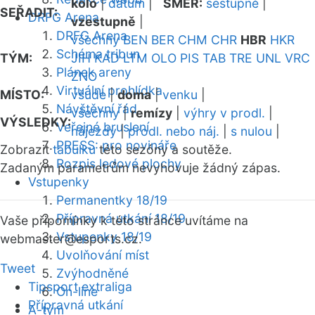
kolo
|
datum
|
SMĚR:
sestupně
|
SEŘADIT:
DRFG Arena
vzestupně
|
DRFG Arena
všechny
BEN
BER
CHM
CHR
HBR
HKR
Schéma tribun
TÝM:
JIH
KAD
LTM
OLO
PIS
TAB
TRE
UNL
VRC
Plánek areny
ZNO
Virtuální prohlídka
MÍSTO:
všude
|
doma
|
venku
|
Návštěvní řád
všechny
|
remízy
|
výhry v prodl.
|
VÝSLEDKY:
Veřejné bruslení
nájezdy
|
prodl. nebo náj.
|
s nulou
|
PRESS: pro novináře
Zobrazit
tabulku
této sezóny a soutěže.
Rozpis ledové plochy
Zadaným parametrům nevyhovuje žádný zápas.
Vstupenky
Permanentky 18/19
Přípravná utkání 18/19
Vaše připomínky k této stránce uvítáme na
Vstupenky 18/19
webmaster
@esports.cz.
Uvolňování míst
Tweet
Zvýhodněné
Tipsport extraliga
On-line
Přípravná utkání
A-tým