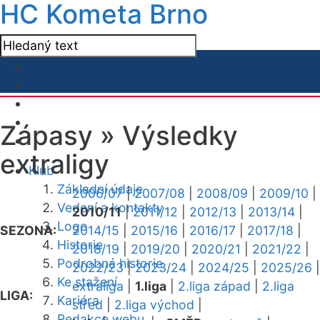
HC Kometa Brno
Zápasy »
Výsledky
extraligy
Klub
Základní údaje
2006/07
|
2007/08
|
2008/09
|
2009/10
|
Vedení a kontakty
2010/11
|
2011/12
|
2012/13
|
2013/14
|
Logo
SEZONA:
2014/15
|
2015/16
|
2016/17
|
2017/18
|
Historie
2018/19
|
2019/20
|
2020/21
|
2021/22
|
Podrobná historie
2022/23
|
2023/24
|
2024/25
|
2025/26
|
Ke stažení
extraliga
|
1.liga
|
2.liga západ
|
2.liga
LIGA:
Kariéra
střed
|
2.liga východ
|
Redakce webu