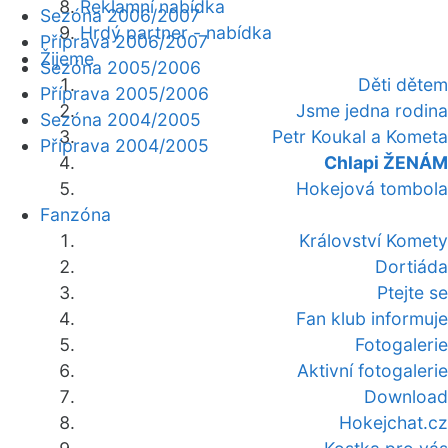
Reklamní nabídka
Sezóna 2006/2007
Hrdý partner - nabídka
Příprava 2006/2007
Žijeme
Sezóna 2005/2006
Děti dětem
Příprava 2005/2006
Jsme jedna rodina
Sezóna 2004/2005
Petr Koukal a Kometa
Příprava 2004/2005
Chlapi ŽENÁM
Hokejová tombola
Fanzóna
Království Komety
Dortiáda
Ptejte se
Fan klub informuje
Fotogalerie
Aktivní fotogalerie
Download
Hokejchat.cz