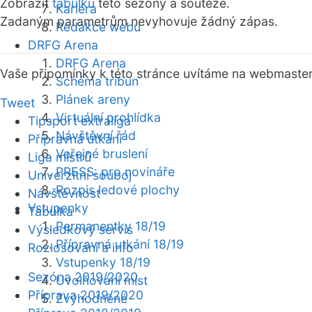
Zobrazit
tabulku
této sezóny a soutěže.
Kariéra
Zadaným parametrům nevyhovuje žádný zápas.
Redakce webu
DRFG Arena
DRFG Arena
Vaše připomínky k této stránce uvítáme na webmaste
Schéma tribun
Plánek areny
Tweet
Virtuální prohlídka
Tipsport extraliga
Návštěvní řád
Přípravná utkání
Veřejné bruslení
Liga mistrů
PRESS: pro novináře
Univerzitní souboj
Rozpis ledové plochy
Návštěvnost
Vstupenky
Tabulka
Permanentky 18/19
Výsledkový servis
Přípravná utkání 18/19
Rozlosování a info
Vstupenky 18/19
Sezóna 2019/2020
Uvolňování míst
Příprava 2019/2020
Zvýhodněné