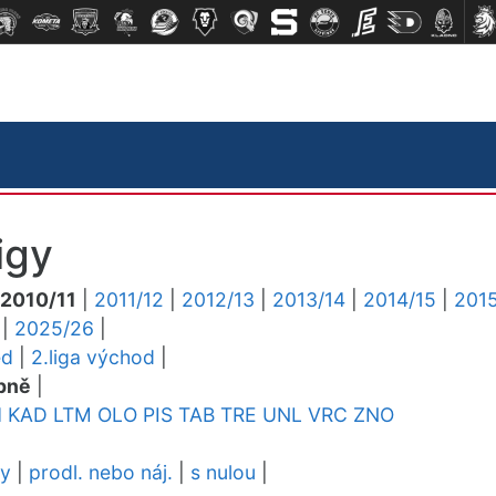
igy
2010/11
|
2011/12
|
2012/13
|
2013/14
|
2014/15
|
2015
|
2025/26
|
ed
|
2.liga východ
|
pně
|
H
KAD
LTM
OLO
PIS
TAB
TRE
UNL
VRC
ZNO
dy
|
prodl. nebo náj.
|
s nulou
|