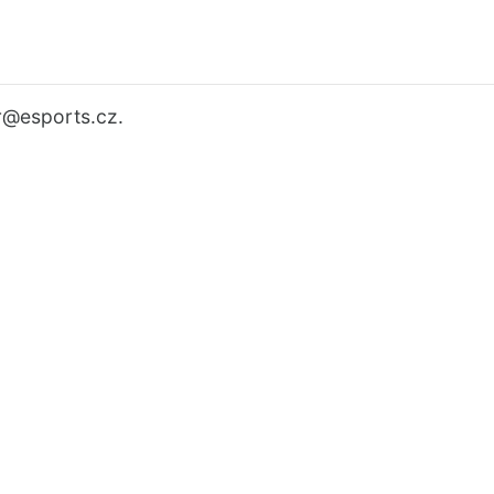
r
@esports.cz.