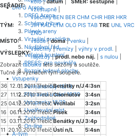
kolo
|
datum
|
SMĚR:
sestupně
|
SEŘADIT:
DRFG Arena
vzestupně
|
DRFG Arena
všechny
BEN
BER
CHM
CHR
HBR
HKR
Schéma tribun
TÝM:
JIH
KAD
LTM
OLO
PIS
TAB
TRE
UNL
VRC
Plánek areny
ZNO
Virtuální prohlídka
MÍSTO:
všude
|
doma
|
venku
|
Návštěvní řád
všechny
|
remízy
|
výhry v prodl.
|
VÝSLEDKY:
Veřejné bruslení
nájezdy
|
prodl. nebo náj.
|
s nulou
|
PRESS: pro novináře
Zobrazit
tabulku
této sezóny a soutěže.
Rozpis ledové plochy
Tučně je vyznačen tým soupeře.
Vstupenky
36
12.01.2011
Třebíč
Benátky n/J
4:3sn
Permanentky 18/19
Přípravná utkání 18/19
27
11.12.2010
Třebíč
Chomutov
3:4sn
Vstupenky 18/19
25
04.12.2010
Třebíč
Vrchlabí
3:2sn
Uvolňování míst
16
06.11.2010
Třebíč
Písek
3:4sn
Zvýhodněné
15
03.11.2010
Třebíč
Benátky n/J
3:4p
On-line
11
20.10.2010
Třebíč
Ústí n/L
5:4sn
A-tým