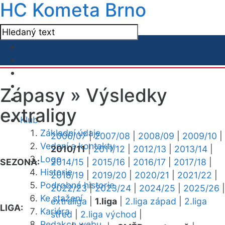
HC Kometa Brno
Zápasy »
Výsledky
extraligy
Klub
Základní údaje
2006/07
|
2007/08
|
2008/09
|
2009/10
|
Vedení a kontakty
2010/11
|
2011/12
|
2012/13
|
2013/14
|
Logo
SEZONA:
2014/15
|
2015/16
|
2016/17
|
2017/18
|
Historie
2018/19
|
2019/20
|
2020/21
|
2021/22
|
Podrobná historie
2022/23
|
2023/24
|
2024/25
|
2025/26
|
Ke stažení
extraliga
|
1.liga
|
2.liga západ
|
2.liga
LIGA:
Kariéra
střed
|
2.liga východ
|
Redakce webu