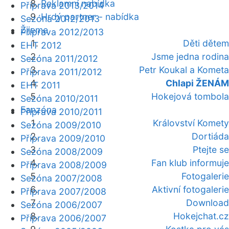
Reklamní nabídka
Příprava 2013/2014
Hrdý partner - nabídka
Sezóna 2012/2013
Žijeme
Příprava 2012/2013
Děti dětem
EHT 2012
Jsme jedna rodina
Sezóna 2011/2012
Petr Koukal a Kometa
Příprava 2011/2012
Chlapi ŽENÁM
EHT 2011
Hokejová tombola
Sezóna 2010/2011
Fanzóna
Příprava 2010/2011
Království Komety
Sezóna 2009/2010
Dortiáda
Příprava 2009/2010
Ptejte se
Sezóna 2008/2009
Fan klub informuje
Příprava 2008/2009
Fotogalerie
Sezóna 2007/2008
Aktivní fotogalerie
Příprava 2007/2008
Download
Sezóna 2006/2007
Hokejchat.cz
Příprava 2006/2007