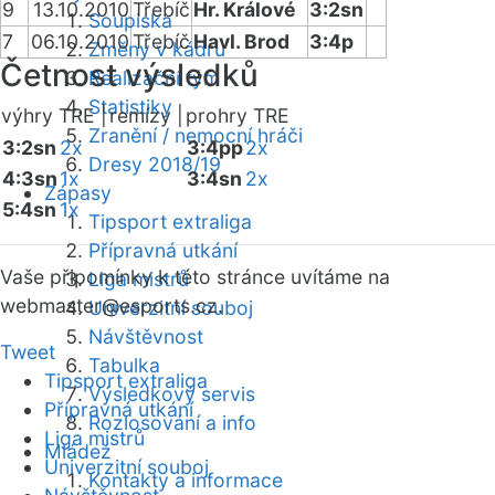
9
13.10.2010
Třebíč
Hr. Králové
3:2sn
Soupiska
7
06.10.2010
Třebíč
Havl. Brod
3:4p
Změny v kádru
Četnost výsledků
Realizační tým
Statistiky
výhry TRE |
remízy |
prohry TRE
Zranění / nemocní hráči
3:2sn
2x
3:4pp
2x
Dresy 2018/19
4:3sn
1x
3:4sn
2x
Zápasy
5:4sn
1x
Tipsport extraliga
Přípravná utkání
Vaše připomínky k této stránce uvítáme na
Liga mistrů
webmaster
@esports.cz.
Univerzitní souboj
Návštěvnost
Tweet
Tabulka
Tipsport extraliga
Výsledkový servis
Přípravná utkání
Rozlosování a info
Liga mistrů
Mládež
Univerzitní souboj
Kontakty a informace