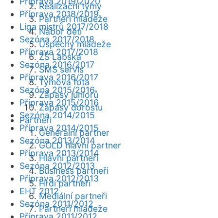
Příprava 2019/2020
Realizační týmy
Příprava 2018/2019
Partneři mládeže
Liga mistrů 2017/2018
Nábor dětí
Sezóna 2017/2018
Úspěchy mládeže
Příprava 2017/2018
ZŠ Labská
Sezóna 2016/2017
SMS servis
Příprava 2016/2017
Týmová fota
Sezóna 2015/2016
Zápasy juniorů
Příprava 2015/2016
Zápasy dorostu
Sezóna 2014/2015
Partneři
Příprava 2014/2015
Generální partner
Sezóna 2013/2014
GOLD hlavní partner
Příprava 2013/2014
Hlavní partneři
Sezóna 2012/2013
Business partneři
Příprava 2012/2013
Hrdí partneři
EHT 2012
Mediální partneři
Sezóna 2011/2012
Partneři mládeže
Příprava 2011/2012