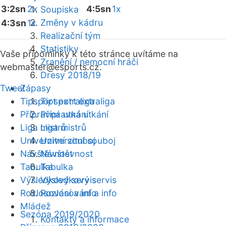
3:2sn
2x
4:5sn
1x
Soupiska
Změny v kádru
4:3sn
1x
Realizační tým
Statistiky
Vaše připomínky k této stránce uvítáme na
Zranění / nemocní hráči
webmaster
@esports.cz.
Dresy 2018/19
Tweet
Zápasy
Tipsport extraliga
Tipsport extraliga
Přípravná utkání
Přípravná utkání
Liga mistrů
Liga mistrů
Univerzitní souboj
Univerzitní souboj
Návštěvnost
Návštěvnost
Tabulka
Tabulka
Výsledkový servis
Výsledkový servis
Rozlosování a info
Rozlosování a info
Mládež
Sezóna 2019/2020
Kontakty a informace