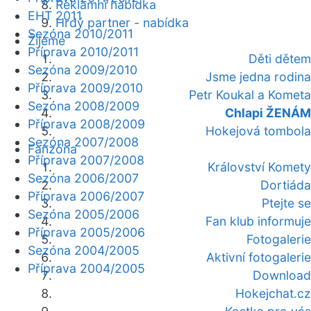
Reklamní nabídka
EHT 2011
Hrdý partner - nabídka
Sezóna 2010/2011
Žijeme
Příprava 2010/2011
Děti dětem
Sezóna 2009/2010
Jsme jedna rodina
Příprava 2009/2010
Petr Koukal a Kometa
Sezóna 2008/2009
Chlapi ŽENÁM
Příprava 2008/2009
Hokejová tombola
Sezóna 2007/2008
Fanzóna
Příprava 2007/2008
Království Komety
Sezóna 2006/2007
Dortiáda
Příprava 2006/2007
Ptejte se
Sezóna 2005/2006
Fan klub informuje
Příprava 2005/2006
Fotogalerie
Sezóna 2004/2005
Aktivní fotogalerie
Příprava 2004/2005
Download
Hokejchat.cz