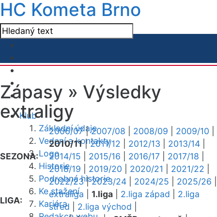
HC Kometa Brno
Zápasy »
Výsledky
extraligy
Klub
Základní údaje
2006/07
|
2007/08
|
2008/09
|
2009/10
|
Vedení a kontakty
2010/11
|
2011/12
|
2012/13
|
2013/14
|
Logo
SEZONA:
2014/15
|
2015/16
|
2016/17
|
2017/18
|
Historie
2018/19
|
2019/20
|
2020/21
|
2021/22
|
Podrobná historie
2022/23
|
2023/24
|
2024/25
|
2025/26
|
Ke stažení
extraliga
|
1.liga
|
2.liga západ
|
2.liga
LIGA:
Kariéra
střed
|
2.liga východ
|
Redakce webu