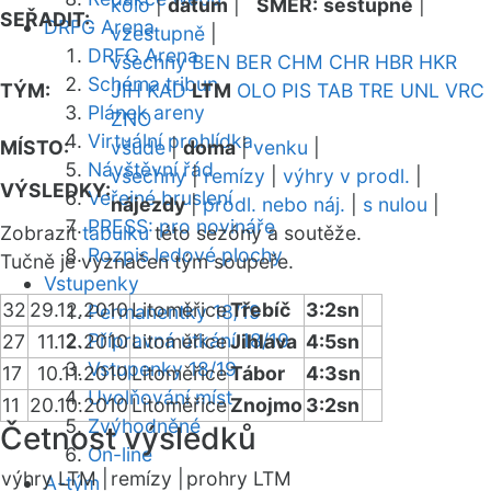
kolo
|
datum
|
SMĚR:
sestupně
|
SEŘADIT:
DRFG Arena
vzestupně
|
DRFG Arena
všechny
BEN
BER
CHM
CHR
HBR
HKR
Schéma tribun
TÝM:
JIH
KAD
LTM
OLO
PIS
TAB
TRE
UNL
VRC
Plánek areny
ZNO
Virtuální prohlídka
MÍSTO:
všude
|
doma
|
venku
|
Návštěvní řád
všechny
|
remízy
|
výhry v prodl.
|
VÝSLEDKY:
Veřejné bruslení
nájezdy
|
prodl. nebo náj.
|
s nulou
|
PRESS: pro novináře
Zobrazit
tabulku
této sezóny a soutěže.
Rozpis ledové plochy
Tučně je vyznačen tým soupeře.
Vstupenky
32
29.12.2010
Litoměřice
Třebíč
3:2sn
Permanentky 18/19
Přípravná utkání 18/19
27
11.12.2010
Litoměřice
Jihlava
4:5sn
Vstupenky 18/19
17
10.11.2010
Litoměřice
Tábor
4:3sn
Uvolňování míst
11
20.10.2010
Litoměřice
Znojmo
3:2sn
Zvýhodněné
Četnost výsledků
On-line
výhry LTM |
remízy |
prohry LTM
A-tým