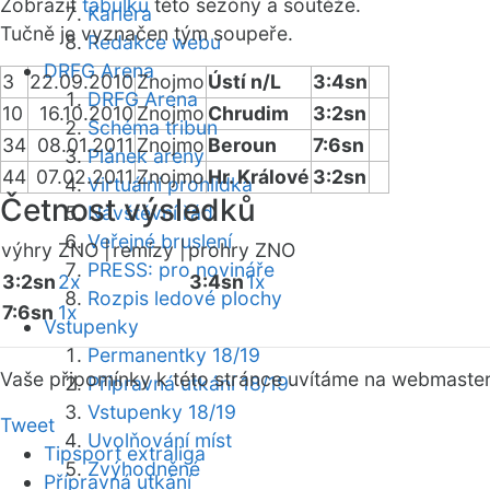
Zobrazit
tabulku
této sezóny a soutěže.
Kariéra
Tučně je vyznačen tým soupeře.
Redakce webu
DRFG Arena
3
22.09.2010
Znojmo
Ústí n/L
3:4sn
DRFG Arena
10
16.10.2010
Znojmo
Chrudim
3:2sn
Schéma tribun
34
08.01.2011
Znojmo
Beroun
7:6sn
Plánek areny
44
07.02.2011
Znojmo
Hr. Králové
3:2sn
Virtuální prohlídka
Četnost výsledků
Návštěvní řád
Veřejné bruslení
výhry ZNO |
remízy |
prohry ZNO
PRESS: pro novináře
3:2sn
2x
3:4sn
1x
Rozpis ledové plochy
7:6sn
1x
Vstupenky
Permanentky 18/19
Vaše připomínky k této stránce uvítáme na webmaste
Přípravná utkání 18/19
Vstupenky 18/19
Tweet
Uvolňování míst
Tipsport extraliga
Zvýhodněné
Přípravná utkání