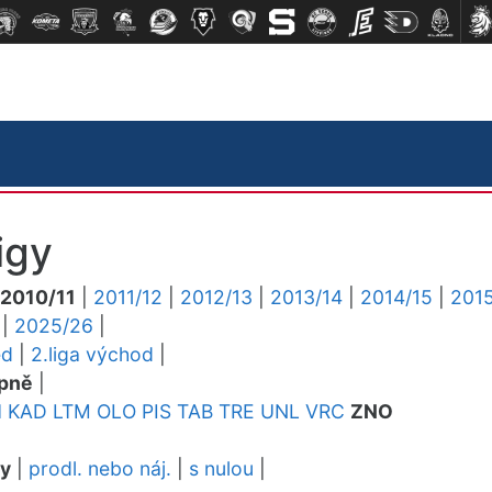
igy
2010/11
|
2011/12
|
2012/13
|
2013/14
|
2014/15
|
2015
|
2025/26
|
ed
|
2.liga východ
|
pně
|
H
KAD
LTM
OLO
PIS
TAB
TRE
UNL
VRC
ZNO
dy
|
prodl. nebo náj.
|
s nulou
|