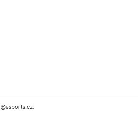
r
@esports.cz.