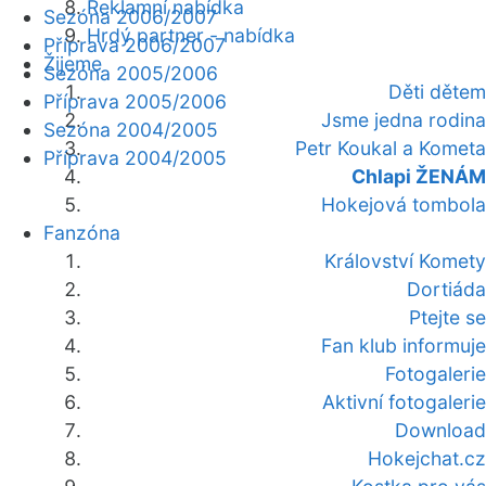
Reklamní nabídka
Sezóna 2006/2007
Hrdý partner - nabídka
Příprava 2006/2007
Žijeme
Sezóna 2005/2006
Děti dětem
Příprava 2005/2006
Jsme jedna rodina
Sezóna 2004/2005
Petr Koukal a Kometa
Příprava 2004/2005
Chlapi ŽENÁM
Hokejová tombola
Fanzóna
Království Komety
Dortiáda
Ptejte se
Fan klub informuje
Fotogalerie
Aktivní fotogalerie
Download
Hokejchat.cz