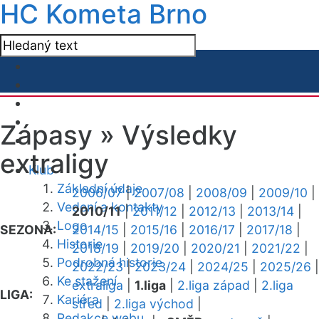
HC Kometa Brno
Zápasy »
Výsledky
extraligy
Klub
Základní údaje
2006/07
|
2007/08
|
2008/09
|
2009/10
|
Vedení a kontakty
2010/11
|
2011/12
|
2012/13
|
2013/14
|
Logo
SEZONA:
2014/15
|
2015/16
|
2016/17
|
2017/18
|
Historie
2018/19
|
2019/20
|
2020/21
|
2021/22
|
Podrobná historie
2022/23
|
2023/24
|
2024/25
|
2025/26
|
Ke stažení
extraliga
|
1.liga
|
2.liga západ
|
2.liga
LIGA:
Kariéra
střed
|
2.liga východ
|
Redakce webu