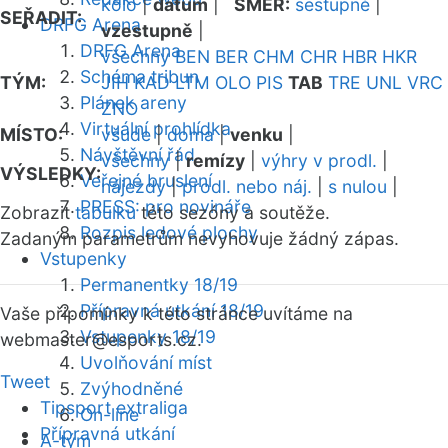
kolo
|
datum
|
SMĚR:
sestupně
|
SEŘADIT:
DRFG Arena
vzestupně
|
DRFG Arena
všechny
BEN
BER
CHM
CHR
HBR
HKR
Schéma tribun
TÝM:
JIH
KAD
LTM
OLO
PIS
TAB
TRE
UNL
VRC
Plánek areny
ZNO
Virtuální prohlídka
MÍSTO:
všude
|
doma
|
venku
|
Návštěvní řád
všechny
|
remízy
|
výhry v prodl.
|
VÝSLEDKY:
Veřejné bruslení
nájezdy
|
prodl. nebo náj.
|
s nulou
|
PRESS: pro novináře
Zobrazit
tabulku
této sezóny a soutěže.
Rozpis ledové plochy
Zadaným parametrům nevyhovuje žádný zápas.
Vstupenky
Permanentky 18/19
Přípravná utkání 18/19
Vaše připomínky k této stránce uvítáme na
Vstupenky 18/19
webmaster
@esports.cz.
Uvolňování míst
Tweet
Zvýhodněné
Tipsport extraliga
On-line
Přípravná utkání
A-tým