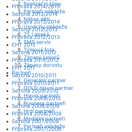
Realizační týmy
Příprava 2014/2015
Partneři mládeže
Sezóna 2013/2014
Nábor dětí
Příprava 2013/2014
Úspěchy mládeže
Sezóna 2012/2013
ZŠ Labská
Příprava 2012/2013
SMS servis
EHT 2012
Týmová fota
Sezóna 2011/2012
Zápasy juniorů
Příprava 2011/2012
Zápasy dorostu
EHT 2011
Partneři
Sezóna 2010/2011
Generální partner
Příprava 2010/2011
GOLD hlavní partner
Sezóna 2009/2010
Hlavní partneři
Příprava 2009/2010
Business partneři
Sezóna 2008/2009
Hrdí partneři
Příprava 2008/2009
Mediální partneři
Sezóna 2007/2008
Partneři mládeže
Příprava 2007/2008