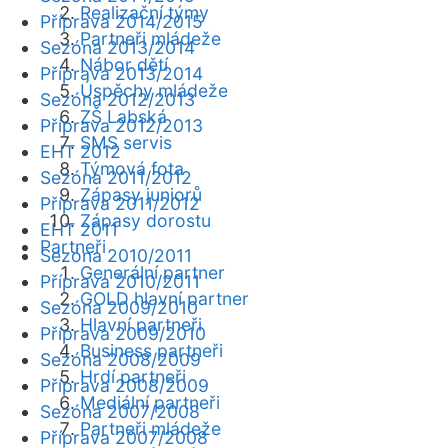
Realizační týmy
Příprava 2014/2015
Partneři mládeže
Sezóna 2013/2014
Nábor dětí
Příprava 2013/2014
Úspěchy mládeže
Sezóna 2012/2013
ZŠ Labská
Příprava 2012/2013
SMS servis
EHT 2012
Týmová fota
Sezóna 2011/2012
Zápasy juniorů
Příprava 2011/2012
Zápasy dorostu
EHT 2011
Partneři
Sezóna 2010/2011
Generální partner
Příprava 2010/2011
GOLD hlavní partner
Sezóna 2009/2010
Hlavní partneři
Příprava 2009/2010
Business partneři
Sezóna 2008/2009
Hrdí partneři
Příprava 2008/2009
Mediální partneři
Sezóna 2007/2008
Partneři mládeže
Příprava 2007/2008