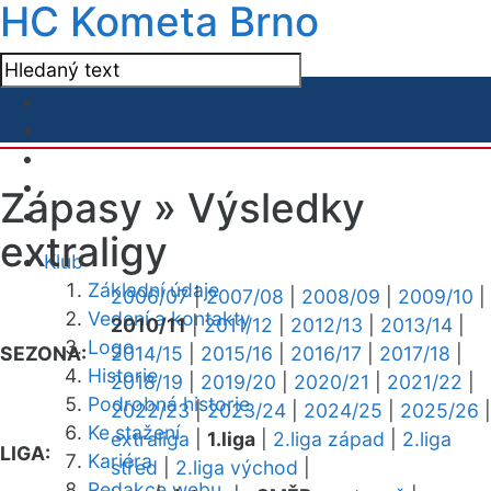
HC Kometa Brno
Zápasy »
Výsledky
extraligy
Klub
Základní údaje
2006/07
|
2007/08
|
2008/09
|
2009/10
|
Vedení a kontakty
2010/11
|
2011/12
|
2012/13
|
2013/14
|
Logo
SEZONA:
2014/15
|
2015/16
|
2016/17
|
2017/18
|
Historie
2018/19
|
2019/20
|
2020/21
|
2021/22
|
Podrobná historie
2022/23
|
2023/24
|
2024/25
|
2025/26
|
Ke stažení
extraliga
|
1.liga
|
2.liga západ
|
2.liga
LIGA:
Kariéra
střed
|
2.liga východ
|
Redakce webu