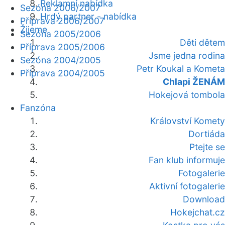
Reklamní nabídka
Sezóna 2006/2007
Hrdý partner - nabídka
Příprava 2006/2007
Žijeme
Sezóna 2005/2006
Děti dětem
Příprava 2005/2006
Jsme jedna rodina
Sezóna 2004/2005
Petr Koukal a Kometa
Příprava 2004/2005
Chlapi ŽENÁM
Hokejová tombola
Fanzóna
Království Komety
Dortiáda
Ptejte se
Fan klub informuje
Fotogalerie
Aktivní fotogalerie
Download
Hokejchat.cz