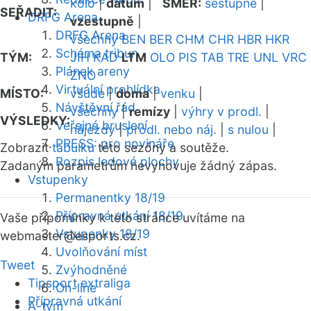
kolo
|
datum
|
SMĚR:
sestupně
|
SEŘADIT:
DRFG Arena
vzestupně
|
DRFG Arena
všechny
BEN
BER
CHM
CHR
HBR
HKR
Schéma tribun
TÝM:
JIH
KAD
LTM
OLO
PIS
TAB
TRE
UNL
VRC
Plánek areny
ZNO
Virtuální prohlídka
MÍSTO:
všude
|
doma
|
venku
|
Návštěvní řád
všechny
|
remízy
|
výhry v prodl.
|
VÝSLEDKY:
Veřejné bruslení
nájezdy
|
prodl. nebo náj.
|
s nulou
|
PRESS: pro novináře
Zobrazit
tabulku
této sezóny a soutěže.
Rozpis ledové plochy
Zadaným parametrům nevyhovuje žádný zápas.
Vstupenky
Permanentky 18/19
Přípravná utkání 18/19
Vaše připomínky k této stránce uvítáme na
Vstupenky 18/19
webmaster
@esports.cz.
Uvolňování míst
Tweet
Zvýhodněné
Tipsport extraliga
On-line
Přípravná utkání
A-tým