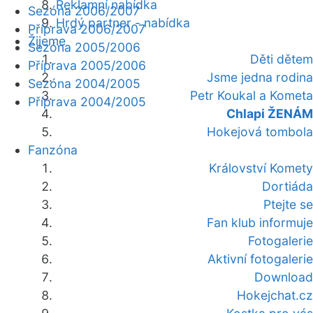
Reklamní nabídka
Sezóna 2006/2007
Hrdý partner - nabídka
Příprava 2006/2007
Žijeme
Sezóna 2005/2006
Děti dětem
Příprava 2005/2006
Jsme jedna rodina
Sezóna 2004/2005
Petr Koukal a Kometa
Příprava 2004/2005
Chlapi ŽENÁM
Hokejová tombola
Fanzóna
Království Komety
Dortiáda
Ptejte se
Fan klub informuje
Fotogalerie
Aktivní fotogalerie
Download
Hokejchat.cz