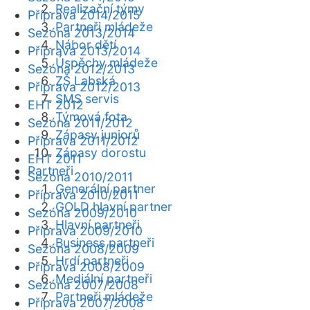
Realizační týmy
Příprava 2014/2015
Partneři mládeže
Sezóna 2013/2014
Nábor dětí
Příprava 2013/2014
Úspěchy mládeže
Sezóna 2012/2013
ZŠ Labská
Příprava 2012/2013
SMS servis
EHT 2012
Týmová fota
Sezóna 2011/2012
Zápasy juniorů
Příprava 2011/2012
Zápasy dorostu
EHT 2011
Partneři
Sezóna 2010/2011
Generální partner
Příprava 2010/2011
GOLD hlavní partner
Sezóna 2009/2010
Hlavní partneři
Příprava 2009/2010
Business partneři
Sezóna 2008/2009
Hrdí partneři
Příprava 2008/2009
Mediální partneři
Sezóna 2007/2008
Partneři mládeže
Příprava 2007/2008