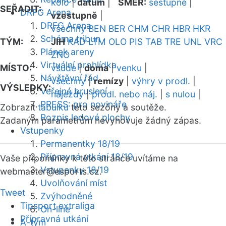
kolo
|
datum
|
SMĚR:
sestupně
|
SEŘADIT:
DRFG Arena
vzestupně
|
DRFG Arena
všechny
BEN
BER
CHM
CHR
HBR
HKR
Schéma tribun
TÝM:
JIH
KAD
LTM
OLO
PIS
TAB
TRE
UNL
VRC
Plánek areny
ZNO
Virtuální prohlídka
MÍSTO:
všude
|
doma
|
venku
|
Návštěvní řád
všechny
|
remízy
|
výhry v prodl.
|
VÝSLEDKY:
Veřejné bruslení
nájezdy
|
prodl. nebo náj.
|
s nulou
|
PRESS: pro novináře
Zobrazit
tabulku
této sezóny a soutěže.
Rozpis ledové plochy
Zadaným parametrům nevyhovuje žádný zápas.
Vstupenky
Permanentky 18/19
Přípravná utkání 18/19
Vaše připomínky k této stránce uvítáme na
Vstupenky 18/19
webmaster
@esports.cz.
Uvolňování míst
Tweet
Zvýhodněné
Tipsport extraliga
On-line
Přípravná utkání
A-tým