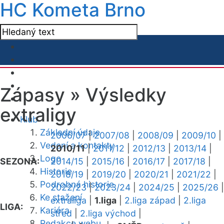
HC Kometa Brno
Zápasy »
Výsledky
extraligy
Klub
Základní údaje
2006/07
|
2007/08
|
2008/09
|
2009/10
|
Vedení a kontakty
2010/11
|
2011/12
|
2012/13
|
2013/14
|
Logo
SEZONA:
2014/15
|
2015/16
|
2016/17
|
2017/18
|
Historie
2018/19
|
2019/20
|
2020/21
|
2021/22
|
Podrobná historie
2022/23
|
2023/24
|
2024/25
|
2025/26
|
Ke stažení
extraliga
|
1.liga
|
2.liga západ
|
2.liga
LIGA:
Kariéra
střed
|
2.liga východ
|
Redakce webu