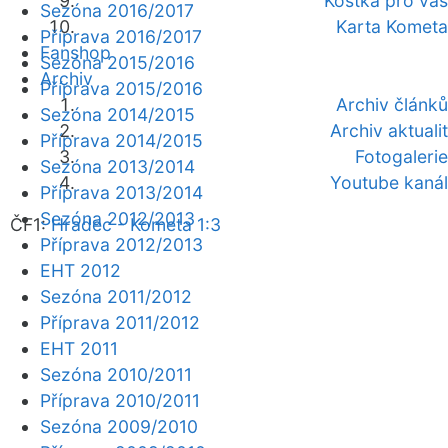
Kostka pro vás
Sezóna 2016/2017
Karta Kometa
Příprava 2016/2017
Fanshop
Sezóna 2015/2016
Archiv
Příprava 2015/2016
Archiv článků
Sezóna 2014/2015
Archiv aktualit
Příprava 2014/2015
Fotogalerie
Sezóna 2013/2014
Youtube kanál
Příprava 2013/2014
Sezóna 2012/2013
ČF1:
Hradec - Kometa 1:3
Příprava 2012/2013
EHT 2012
Sezóna 2011/2012
Příprava 2011/2012
EHT 2011
Sezóna 2010/2011
Příprava 2010/2011
Sezóna 2009/2010