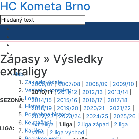
HC Kometa Brno
Zápasy »
Výsledky
extraligy
Klub
Základní údaje
2006/07
|
2007/08
|
2008/09
|
2009/10
|
Vedení a kontakty
2010/11
|
2011/12
|
2012/13
|
2013/14
|
Logo
SEZONA:
2014/15
|
2015/16
|
2016/17
|
2017/18
|
Historie
2018/19
|
2019/20
|
2020/21
|
2021/22
|
Podrobná historie
2022/23
|
2023/24
|
2024/25
|
2025/26
|
Ke stažení
extraliga
|
1.liga
|
2.liga západ
|
2.liga
LIGA:
Kariéra
střed
|
2.liga východ
|
Redakce webu