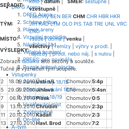
kolo
|
datum
|
SMĚR:
sestupně
|
SEŘADIT:
DRFG Arena
vzestupně
|
DRFG Arena
všechny
BEN
BER
CHM
CHR
HBR
HKR
Schéma tribun
TÝM:
JIH
KAD
LTM
OLO
PIS
TAB
TRE
UNL
VRC
Plánek areny
ZNO
Virtuální prohlídka
MÍSTO:
všude
|
doma
|
venku
|
Návštěvní řád
všechny
|
remízy
|
výhry v prodl.
|
VÝSLEDKY:
Veřejné bruslení
nájezdy
|
prodl. nebo náj.
|
s nulou
|
PRESS: pro novináře
Zobrazit
tabulku
této sezóny a soutěže.
Rozpis ledové plochy
Tučně je vyznačen tým soupeře.
Vstupenky
2
18.09.2010
Ústí n/L
Chomutov
5:4p
Permanentky 18/19
Přípravná utkání 18/19
5
29.09.2010
Jihlava
Chomutov
5:4sn
Vstupenky 18/19
7
06.10.2010
Písek
Chomutov
0:5
Uvolňování míst
9
13.10.2010
Chrudim
Chomutov
2:3p
Zvýhodněné
11
20.10.2010
Kadaň
Chomutov
2:3
On-line
13
27.10.2010
Havl. Brod
Chomutov
7:2
A-tým