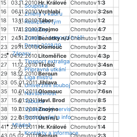
15
03.11.2010
Hr. Králové
Chomutov
1:3
Soupiska
16
06.11.2010
Vrchlabí
Chomutov
3:2sn
Změny v kádru
18
13.11.2010
Tábor
Chomutov
1:2
Realizační tým
19
17.11.2010
Znojmo
Chomutov
4:7
Statistiky
Zranění / nemocní hráči
21
24.11.2010
Benátky n/J
Chomutov
1:2sn
Dresy 2018/19
23
29.11.2010
Olomouc
Chomutov
3:2
Zápasy
25
04.12.2010
Litoměřice
Chomutov
4:3p
Tipsport extraliga
27
11.12.2010
Třebíč
Chomutov
3:4sn
Přípravná utkání
29
18.12.2010
Beroun
Chomutov
0:3
Liga mistrů
33
05.01.2011
Jihlava
Chomutov
3:2
Univerzitní souboj
35
10.01.2011
Olomouc
Chomutov
7:6sn
Návštěvnost
37
15.01.2011
Havl. Brod
Chomutov
8:5
Tabulka
38
19.01.2011
Výsledkový servis
Znojmo
Chomutov
2:5
Rozlosování a info
39
22.01.2011
Ústí n/L
Chomutov
6:2
Mládež
41
29.01.2011
Hr. Králové
Chomutov
1:4
Kontakty a informace
43
05.02.2011
Beroun
Chomutov
2:3