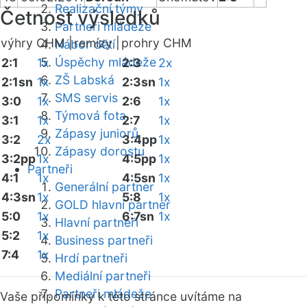
Realizační týmy
Četnost výsledků
Partneři mládeže
výhry CHM |
remízy |
prohry CHM
Nábor dětí
Úspěchy mládeže
2:1
1x
2:3
2x
ZŠ Labská
2:1sn
1x
2:3sn
1x
SMS servis
3:0
1x
2:6
1x
Týmová fota
3:1
1x
2:7
1x
Zápasy juniorů
3:2
2x
3:4pp
1x
Zápasy dorostu
3:2pp
1x
4:5pp
1x
Partneři
4:1
1x
4:5sn
1x
Generální partner
4:3sn
1x
5:8
1x
GOLD hlavní partner
5:0
1x
6:7sn
1x
Hlavní partneři
5:2
1x
Business partneři
7:4
1x
Hrdí partneři
Mediální partneři
Partneři mládeže
Vaše připomínky k této stránce uvítáme na