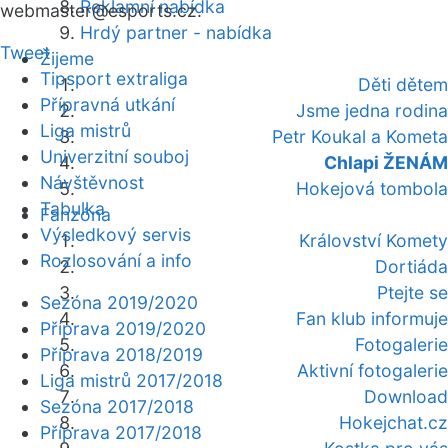
Reklamní nabídka
webmaster
@esports.cz.
Hrdý partner - nabídka
Tweet
Žijeme
Tipsport extraliga
Děti dětem
Přípravná utkání
Jsme jedna rodina
Liga mistrů
Petr Koukal a Kometa
Univerzitní souboj
Chlapi ŽENÁM
Návštěvnost
Hokejová tombola
Tabulka
Fanzóna
Výsledkový servis
Království Komety
Rozlosování a info
Dortiáda
Ptejte se
Sezóna 2019/2020
Fan klub informuje
Příprava 2019/2020
Fotogalerie
Příprava 2018/2019
Aktivní fotogalerie
Liga mistrů 2017/2018
Download
Sezóna 2017/2018
Hokejchat.cz
Příprava 2017/2018