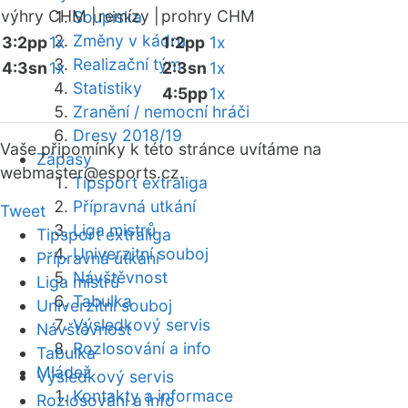
výhry CHM |
remízy |
prohry CHM
Soupiska
Změny v kádru
3:2pp
1x
1:2pp
1x
Realizační tým
4:3sn
1x
2:3sn
1x
Statistiky
4:5pp
1x
Zranění / nemocní hráči
Dresy 2018/19
Vaše připomínky k této stránce uvítáme na
Zápasy
webmaster
@esports.cz.
Tipsport extraliga
Přípravná utkání
Tweet
Liga mistrů
Tipsport extraliga
Univerzitní souboj
Přípravná utkání
Návštěvnost
Liga mistrů
Tabulka
Univerzitní souboj
Výsledkový servis
Návštěvnost
Rozlosování a info
Tabulka
Mládež
Výsledkový servis
Kontakty a informace
Rozlosování a info