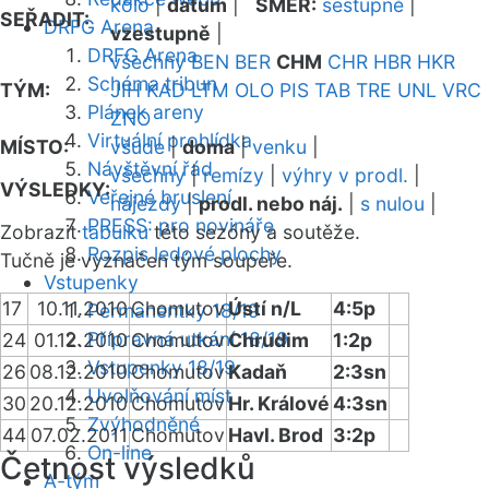
kolo
|
datum
|
SMĚR:
sestupně
|
SEŘADIT:
DRFG Arena
vzestupně
|
DRFG Arena
všechny
BEN
BER
CHM
CHR
HBR
HKR
Schéma tribun
TÝM:
JIH
KAD
LTM
OLO
PIS
TAB
TRE
UNL
VRC
Plánek areny
ZNO
Virtuální prohlídka
MÍSTO:
všude
|
doma
|
venku
|
Návštěvní řád
všechny
|
remízy
|
výhry v prodl.
|
VÝSLEDKY:
Veřejné bruslení
nájezdy
|
prodl. nebo náj.
|
s nulou
|
PRESS: pro novináře
Zobrazit
tabulku
této sezóny a soutěže.
Rozpis ledové plochy
Tučně je vyznačen tým soupeře.
Vstupenky
17
10.11.2010
Chomutov
Ústí n/L
4:5p
Permanentky 18/19
Přípravná utkání 18/19
24
01.12.2010
Chomutov
Chrudim
1:2p
Vstupenky 18/19
26
08.12.2010
Chomutov
Kadaň
2:3sn
Uvolňování míst
30
20.12.2010
Chomutov
Hr. Králové
4:3sn
Zvýhodněné
44
07.02.2011
Chomutov
Havl. Brod
3:2p
On-line
Četnost výsledků
A-tým