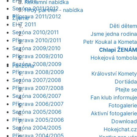
EHT 2012
Reklamní nabídka
Sezóna 2011/2012
Hrdý partner - nabídka
Příprava 2011/2012
Žijeme
EHT 2011
Děti dětem
Sezóna 2010/2011
Jsme jedna rodina
Příprava 2010/2011
Petr Koukal a Kometa
Sezóna 2009/2010
Chlapi ŽENÁM
Příprava 2009/2010
Hokejová tombola
Sezóna 2008/2009
Fanzóna
Příprava 2008/2009
Království Komety
Sezóna 2007/2008
Dortiáda
Příprava 2007/2008
Ptejte se
Sezóna 2006/2007
Fan klub informuje
Příprava 2006/2007
Fotogalerie
Sezóna 2005/2006
Aktivní fotogalerie
Příprava 2005/2006
Download
Sezóna 2004/2005
Hokejchat.cz
Příprava 2004/2005