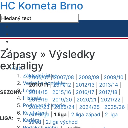
HC Kometa Brno
Zápasy »
Výsledky
extraligy
Klub
Základní údaje
2006/07
|
2007/08
|
2008/09
|
2009/10
|
Vedení a kontakty
2010/11
|
2011/12
|
2012/13
|
2013/14
|
Logo
SEZONA:
2014/15
|
2015/16
|
2016/17
|
2017/18
|
Historie
2018/19
|
2019/20
|
2020/21
|
2021/22
|
Podrobná historie
2022/23
|
2023/24
|
2024/25
|
2025/26
|
Ke stažení
extraliga
|
1.liga
|
2.liga západ
|
2.liga
LIGA:
Kariéra
střed
|
2.liga východ
|
Redakce webu