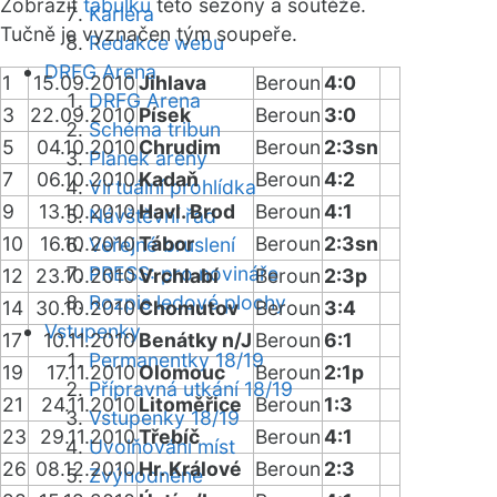
Zobrazit
tabulku
této sezóny a soutěže.
Kariéra
Tučně je vyznačen tým soupeře.
Redakce webu
DRFG Arena
1
15.09.2010
Jihlava
Beroun
4:0
DRFG Arena
3
22.09.2010
Písek
Beroun
3:0
Schéma tribun
5
04.10.2010
Chrudim
Beroun
2:3sn
Plánek areny
7
06.10.2010
Kadaň
Beroun
4:2
Virtuální prohlídka
9
13.10.2010
Havl. Brod
Beroun
4:1
Návštěvní řád
10
16.10.2010
Tábor
Beroun
2:3sn
Veřejné bruslení
PRESS: pro novináře
12
23.10.2010
Vrchlabí
Beroun
2:3p
Rozpis ledové plochy
14
30.10.2010
Chomutov
Beroun
3:4
Vstupenky
17
10.11.2010
Benátky n/J
Beroun
6:1
Permanentky 18/19
19
17.11.2010
Olomouc
Beroun
2:1p
Přípravná utkání 18/19
21
24.11.2010
Litoměřice
Beroun
1:3
Vstupenky 18/19
23
29.11.2010
Třebíč
Beroun
4:1
Uvolňování míst
26
08.12.2010
Hr. Králové
Beroun
2:3
Zvýhodněné