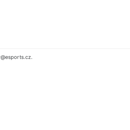
r
@esports.cz.