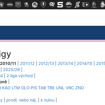
igy
2010/11
|
2011/12
|
2012/13
|
2013/14
|
2014/15
|
2015
|
2025/26
|
ed
|
2.liga východ
|
pně
|
H
KAD
LTM
OLO
PIS
TAB
TRE
UNL
VRC
ZNO
dy
|
prodl. nebo náj.
|
s nulou
|