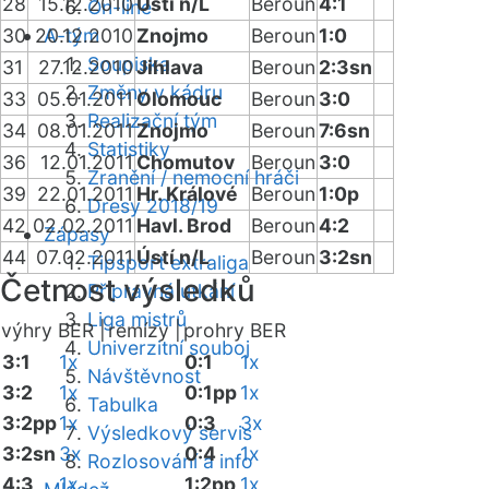
28
15.12.2010
Ústí n/L
Beroun
4:1
On-line
30
20.12.2010
A-tým
Znojmo
Beroun
1:0
Soupiska
31
27.12.2010
Jihlava
Beroun
2:3sn
Změny v kádru
33
05.01.2011
Olomouc
Beroun
3:0
Realizační tým
34
08.01.2011
Znojmo
Beroun
7:6sn
Statistiky
36
12.01.2011
Chomutov
Beroun
3:0
Zranění / nemocní hráči
39
22.01.2011
Hr. Králové
Beroun
1:0p
Dresy 2018/19
42
02.02.2011
Havl. Brod
Beroun
4:2
Zápasy
44
07.02.2011
Ústí n/L
Beroun
3:2sn
Tipsport extraliga
Četnost výsledků
Přípravná utkání
Liga mistrů
výhry BER |
remízy |
prohry BER
Univerzitní souboj
3:1
1x
0:1
1x
Návštěvnost
3:2
1x
0:1pp
1x
Tabulka
3:2pp
1x
0:3
3x
Výsledkový servis
3:2sn
3x
0:4
1x
Rozlosování a info
4:3
1x
1:2pp
1x