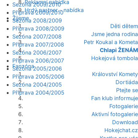
Reklamní nabídka
Sezóna 2009/2010
Hrdý partner - nabídka
Příprava 2009/2010
Žijeme
Sezóna 2008/2009
Děti dětem
Příprava 2008/2009
Jsme jedna rodina
Sezóna 2007/2008
Petr Koukal a Kometa
Příprava 2007/2008
Chlapi ŽENÁM
Sezóna 2006/2007
Hokejová tombola
Příprava 2006/2007
Fanzóna
Sezóna 2005/2006
Království Komety
Příprava 2005/2006
Dortiáda
Sezóna 2004/2005
Ptejte se
Příprava 2004/2005
Fan klub informuje
Fotogalerie
Aktivní fotogalerie
Download
Hokejchat.cz