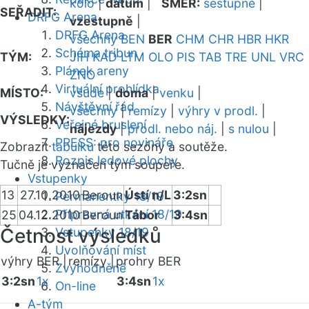
kolo
|
datum
|
SMĚR:
sestupně
|
SEŘADIT:
DRFG Arena
vzestupně
|
DRFG Arena
všechny
BEN
BER
CHM
CHR
HBR
HKR
Schéma tribun
TÝM:
JIH
KAD
LTM
OLO
PIS
TAB
TRE
UNL
VRC
Plánek areny
ZNO
Virtuální prohlídka
MÍSTO:
všude
|
doma
|
venku
|
Návštěvní řád
všechny
|
remízy
|
výhry v prodl.
|
VÝSLEDKY:
Veřejné bruslení
nájezdy
|
prodl. nebo náj.
|
s nulou
|
PRESS: pro novináře
Zobrazit
tabulku
této sezóny a soutěže.
Rozpis ledové plochy
Tučně je vyznačen tým soupeře.
Vstupenky
13
27.10.2010
Beroun
Ústí n/L
3:2sn
Permanentky 18/19
Přípravná utkání 18/19
25
04.12.2010
Beroun
Tábor
3:4sn
Četnost výsledků
Vstupenky 18/19
Uvolňování míst
výhry BER |
remízy |
prohry BER
Zvýhodněné
3:2sn
1x
3:4sn
1x
On-line
A-tým