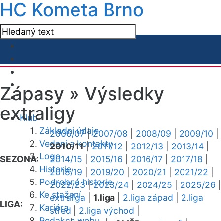
HC Kometa Brno
Zápasy »
Výsledky
extraligy
Klub
Základní údaje
2006/07
|
2007/08
|
2008/09
|
2009/10
|
Vedení a kontakty
2010/11
|
2011/12
|
2012/13
|
2013/14
|
Logo
SEZONA:
2014/15
|
2015/16
|
2016/17
|
2017/18
|
Historie
2018/19
|
2019/20
|
2020/21
|
2021/22
|
Podrobná historie
2022/23
|
2023/24
|
2024/25
|
2025/26
|
Ke stažení
extraliga
|
1.liga
|
2.liga západ
|
2.liga
LIGA:
Kariéra
střed
|
2.liga východ
|
Redakce webu