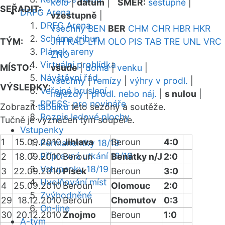
kolo
|
datum
|
SMĚR:
sestupně
|
SEŘADIT:
DRFG Arena
vzestupně
|
DRFG Arena
všechny
BEN
BER
CHM
CHR
HBR
HKR
Schéma tribun
TÝM:
JIH
KAD
LTM
OLO
PIS
TAB
TRE
UNL
VRC
Plánek areny
ZNO
Virtuální prohlídka
MÍSTO:
všude
|
doma
|
venku
|
Návštěvní řád
všechny
|
remízy
|
výhry v prodl.
|
VÝSLEDKY:
Veřejné bruslení
nájezdy
|
prodl. nebo náj.
|
s nulou
|
PRESS: pro novináře
Zobrazit
tabulku
této sezóny a soutěže.
Rozpis ledové plochy
Tučně je vyznačen tým soupeře.
Vstupenky
1
15.09.2010
Jihlava
Beroun
4:0
Permanentky 18/19
Přípravná utkání 18/19
2
18.09.2010
Beroun
Benátky n/J
2:0
Vstupenky 18/19
3
22.09.2010
Písek
Beroun
3:0
Uvolňování míst
4
25.09.2010
Beroun
Olomouc
2:0
Zvýhodněné
29
18.12.2010
Beroun
Chomutov
0:3
On-line
30
20.12.2010
Znojmo
Beroun
1:0
A-tým