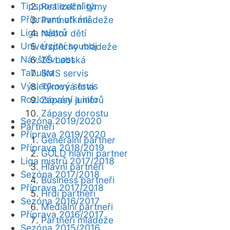
Tipsport extraliga
Realizační týmy
Přípravná utkání
Partneři mládeže
Liga mistrů
Nábor dětí
Univerzitní souboj
Úspěchy mládeže
Návštěvnost
ZŠ Labská
Tabulka
SMS servis
Výsledkový servis
Týmová fota
Rozlosování a info
Zápasy juniorů
Zápasy dorostu
Sezóna 2019/2020
Partneři
Příprava 2019/2020
Generální partner
Příprava 2018/2019
GOLD hlavní partner
Liga mistrů 2017/2018
Hlavní partneři
Sezóna 2017/2018
Business partneři
Příprava 2017/2018
Hrdí partneři
Sezóna 2016/2017
Mediální partneři
Příprava 2016/2017
Partneři mládeže
Sezóna 2015/2016