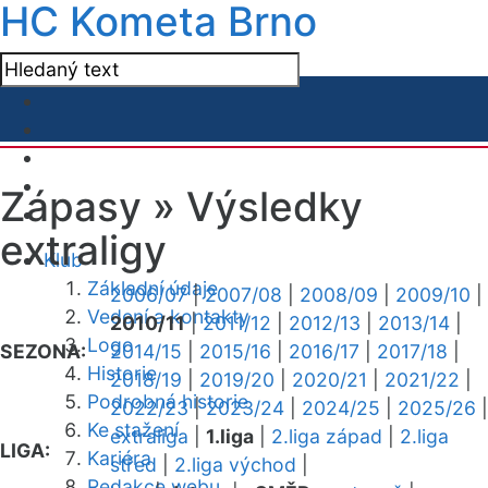
HC Kometa Brno
Zápasy »
Výsledky
extraligy
Klub
Základní údaje
2006/07
|
2007/08
|
2008/09
|
2009/10
|
Vedení a kontakty
2010/11
|
2011/12
|
2012/13
|
2013/14
|
Logo
SEZONA:
2014/15
|
2015/16
|
2016/17
|
2017/18
|
Historie
2018/19
|
2019/20
|
2020/21
|
2021/22
|
Podrobná historie
2022/23
|
2023/24
|
2024/25
|
2025/26
|
Ke stažení
extraliga
|
1.liga
|
2.liga západ
|
2.liga
LIGA:
Kariéra
střed
|
2.liga východ
|
Redakce webu