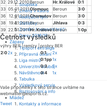
32
29.12.2010
Beroun
Hr. Králové
0:1
Soupiska
33
05.01.2011
Olomouc
Beroun
3:0
Změny v kádru
36
12.01.2011
Chomutov
Beroun
3:0
Realizační tým
38
19.01.2011
Beroun
Jihlava
0:3
Statistiky
Zranění / nemocní hráči
39
22.01.2011
Hr. Králové
Beroun
1:0p
Četnost výsledků
Dresy 2018/19
Zápasy
výhry BER |
remízy |
prohry BER
Tipsport extraliga
2:0
2x
0:1
2x
Přípravná utkání
0:1pp
1x
Liga mistrů
0:3
5x
Univerzitní souboj
Návštěvnost
0:4
1x
Tabulka
Výsledkový servis
Vaše připomínky k této stránce uvítáme na
Rozlosování a info
webmaster
@esports.cz.
Mládež
Tweet
Kontakty a informace