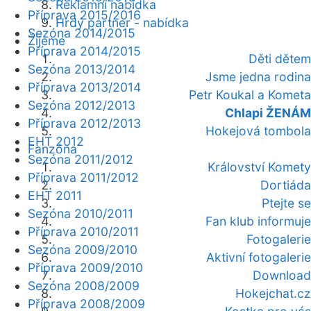
Reklamní nabídka
Příprava 2015/2016
Hrdý partner - nabídka
Sezóna 2014/2015
Žijeme
Příprava 2014/2015
Děti dětem
Sezóna 2013/2014
Jsme jedna rodina
Příprava 2013/2014
Petr Koukal a Kometa
Sezóna 2012/2013
Chlapi ŽENÁM
Příprava 2012/2013
Hokejová tombola
EHT 2012
Fanzóna
Sezóna 2011/2012
Království Komety
Příprava 2011/2012
Dortiáda
EHT 2011
Ptejte se
Sezóna 2010/2011
Fan klub informuje
Příprava 2010/2011
Fotogalerie
Sezóna 2009/2010
Aktivní fotogalerie
Příprava 2009/2010
Download
Sezóna 2008/2009
Hokejchat.cz
Příprava 2008/2009