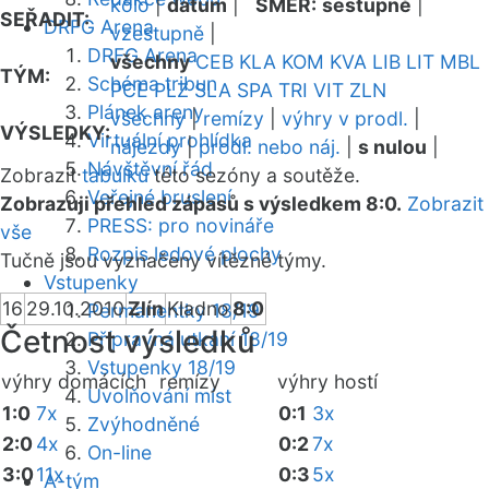
kolo
|
datum
|
SMĚR:
sestupně
|
SEŘADIT:
DRFG Arena
vzestupně
|
DRFG Arena
všechny
CEB
KLA
KOM
KVA
LIB
LIT
MBL
TÝM:
Schéma tribun
PCE
PLZ
SLA
SPA
TRI
VIT
ZLN
Plánek areny
všechny
|
remízy
|
výhry v prodl.
|
VÝSLEDKY:
Virtuální prohlídka
nájezdy
|
prodl. nebo náj.
|
s nulou
|
Návštěvní řád
Zobrazit
tabulku
této sezóny a soutěže.
Veřejné bruslení
Zobrazuji přehled zápasů s výsledkem 8:0.
Zobrazit
PRESS: pro novináře
vše
Rozpis ledové plochy
Tučně jsou vyznačeny vítězné týmy.
Vstupenky
16
29.10.2010
Zlín
Kladno
8:0
Permanentky 18/19
Četnost výsledků
Přípravná utkání 18/19
Vstupenky 18/19
výhry domácích
remízy
výhry hostí
Uvolňování míst
1:0
7x
0:1
3x
Zvýhodněné
2:0
4x
0:2
7x
On-line
3:0
11x
0:3
5x
A-tým