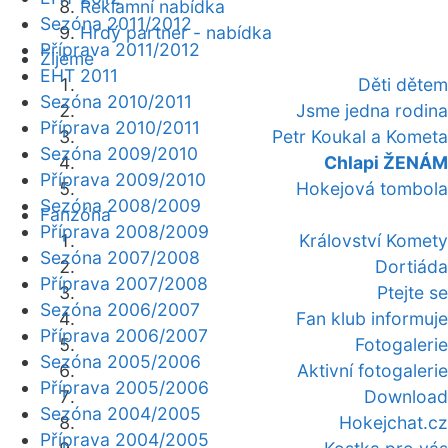
Reklamní nabídka
Sezóna 2011/2012
Hrdý partner - nabídka
Příprava 2011/2012
Žijeme
EHT 2011
Děti dětem
Sezóna 2010/2011
Jsme jedna rodina
Příprava 2010/2011
Petr Koukal a Kometa
Sezóna 2009/2010
Chlapi ŽENÁM
Příprava 2009/2010
Hokejová tombola
Sezóna 2008/2009
Fanzóna
Příprava 2008/2009
Království Komety
Sezóna 2007/2008
Dortiáda
Příprava 2007/2008
Ptejte se
Sezóna 2006/2007
Fan klub informuje
Příprava 2006/2007
Fotogalerie
Sezóna 2005/2006
Aktivní fotogalerie
Příprava 2005/2006
Download
Sezóna 2004/2005
Hokejchat.cz
Příprava 2004/2005