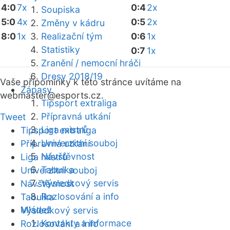
4:0
7x
0:4
2x
Soupiska
5:0
4x
0:5
2x
Změny v kádru
8:0
1x
Realizační tým
0:6
1x
Statistiky
0:7
1x
Zranění / nemocní hráči
Dresy 2018/19
Vaše připomínky k této stránce uvítáme na
Zápasy
webmaster
@esports.cz.
Tipsport extraliga
Přípravná utkání
Tweet
Liga mistrů
Tipsport extraliga
Univerzitní souboj
Přípravná utkání
Návštěvnost
Liga mistrů
Tabulka
Univerzitní souboj
Výsledkový servis
Návštěvnost
Rozlosování a info
Tabulka
Mládež
Výsledkový servis
Kontakty a informace
Rozlosování a info