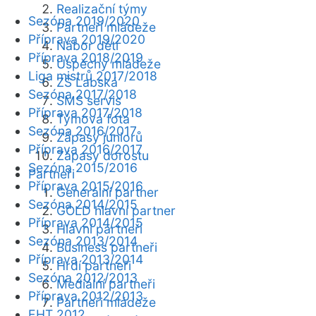
Realizační týmy
Sezóna 2019/2020
Partneři mládeže
Příprava 2019/2020
Nábor dětí
Příprava 2018/2019
Úspěchy mládeže
Liga mistrů 2017/2018
ZŠ Labská
Sezóna 2017/2018
SMS servis
Příprava 2017/2018
Týmová fota
Sezóna 2016/2017
Zápasy juniorů
Příprava 2016/2017
Zápasy dorostu
Sezóna 2015/2016
Partneři
Příprava 2015/2016
Generální partner
Sezóna 2014/2015
GOLD hlavní partner
Příprava 2014/2015
Hlavní partneři
Sezóna 2013/2014
Business partneři
Příprava 2013/2014
Hrdí partneři
Sezóna 2012/2013
Mediální partneři
Příprava 2012/2013
Partneři mládeže
EHT 2012