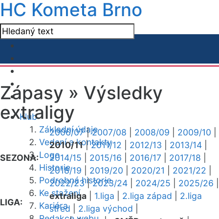
HC Kometa Brno
Zápasy »
Výsledky
extraligy
Klub
Základní údaje
2006/07
|
2007/08
|
2008/09
|
2009/10
|
Vedení a kontakty
2010/11
|
2011/12
|
2012/13
|
2013/14
|
Logo
SEZONA:
2014/15
|
2015/16
|
2016/17
|
2017/18
|
Historie
2018/19
|
2019/20
|
2020/21
|
2021/22
|
Podrobná historie
2022/23
|
2023/24
|
2024/25
|
2025/26
|
Ke stažení
extraliga
|
1.liga
|
2.liga západ
|
2.liga
LIGA:
Kariéra
střed
|
2.liga východ
|
Redakce webu