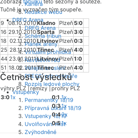
Zobrazit
tabulku
této sezóny a soutěže.
Kariéra
Tučně je vyznačen tým soupeře.
Redakce webu
DRFG Arena
9
08.10.2010
Kladno
Plzeň
5:0
DRFG Arena
16
29.10.2010
Sparta
Plzeň
3:0
Schéma tribun
18
02.11.2010
Litvínov
Plzeň
0:3
Plánek areny
25
28.11.2010
Třinec
Plzeň
4:0
Virtuální prohlídka
44
23.01.2011
Litvínov
Plzeň
1:0
Návštěvní řád
51
18.02.2011
Třinec
Plzeň
4:0
Veřejné bruslení
Četnost výsledků
PRESS: pro novináře
Rozpis ledové plochy
výhry PLZ |
remízy |
prohry PLZ
Vstupenky
3:0
1x
0:1
1x
Permanentky 18/19
0:3
1x
Přípravná utkání 18/19
0:4
2x
Vstupenky 18/19
0:5
1x
Uvolňování míst
Zvýhodněné