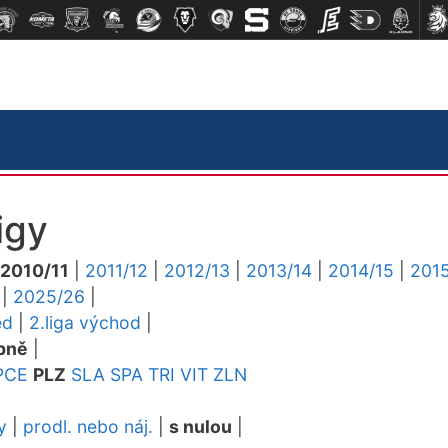
igy
2010/11
|
2011/12
|
2012/13
|
2013/14
|
2014/15
|
2015
|
2025/26
|
ed
|
2.liga východ
|
pně
|
PCE
PLZ
SLA
SPA
TRI
VIT
ZLN
y
|
prodl. nebo náj.
|
s nulou
|