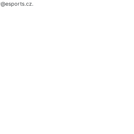
r
@esports.cz.