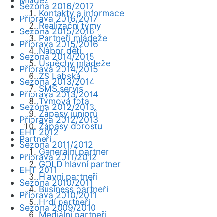
Mládež
Sezóna 2016/2017
Kontakty a informace
Příprava 2016/2017
Realizační týmy
Sezóna 2015/2016
Partneři mládeže
Příprava 2015/2016
Nábor dětí
Sezóna 2014/2015
Úspěchy mládeže
Příprava 2014/2015
ZŠ Labská
Sezóna 2013/2014
SMS servis
Příprava 2013/2014
Týmová fota
Sezóna 2012/2013
Zápasy juniorů
Příprava 2012/2013
Zápasy dorostu
EHT 2012
Partneři
Sezóna 2011/2012
Generální partner
Příprava 2011/2012
GOLD hlavní partner
EHT 2011
Hlavní partneři
Sezóna 2010/2011
Business partneři
Příprava 2010/2011
Hrdí partneři
Sezóna 2009/2010
Mediální partneři