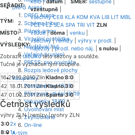
kolo
|
datum
|
SMĚR:
sestupně
|
SEŘADIT:
DRFG Arena
vzestupně
|
DRFG Arena
všechny
CEB
KLA
KOM
KVA
LIB
LIT
MBL
TÝM:
Schéma tribun
PCE
PLZ
SLA
SPA
TRI
VIT
ZLN
Plánek areny
MÍSTO:
všude
|
doma
|
venku
|
Virtuální prohlídka
všechny
|
remízy
|
výhry v prodl.
|
VÝSLEDKY:
Návštěvní řád
nájezdy
|
prodl. nebo náj.
|
s nulou
|
Veřejné bruslení
Zobrazit
tabulku
této sezóny a soutěže.
PRESS: pro novináře
Tučně je vyznačen tým soupeře.
Rozpis ledové plochy
16
29.10.2010
Zlín
Kladno
8:0
Vstupenky
Permanentky 18/19
42
18.01.2011
Zlín
Kladno
3:0
Přípravná utkání 18/19
47
01.02.2011
Zlín
Sparta
3:0
Vstupenky 18/19
Četnost výsledků
Uvolňování míst
výhry ZLN |
remízy |
prohry ZLN
Zvýhodněné
3:0
2x
On-line
8:0
1x
A-tým