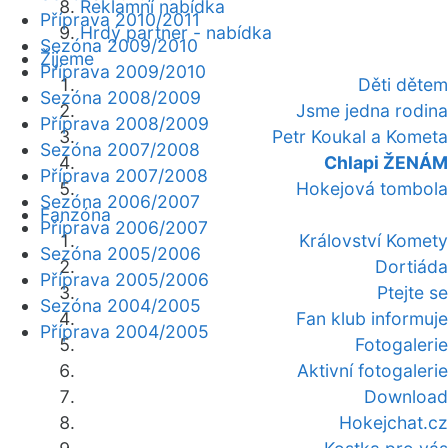
Reklamní nabídka
Příprava 2010/2011
Hrdý partner - nabídka
Sezóna 2009/2010
Žijeme
Příprava 2009/2010
Děti dětem
Sezóna 2008/2009
Jsme jedna rodina
Příprava 2008/2009
Petr Koukal a Kometa
Sezóna 2007/2008
Chlapi ŽENÁM
Příprava 2007/2008
Hokejová tombola
Sezóna 2006/2007
Fanzóna
Příprava 2006/2007
Království Komety
Sezóna 2005/2006
Dortiáda
Příprava 2005/2006
Ptejte se
Sezóna 2004/2005
Fan klub informuje
Příprava 2004/2005
Fotogalerie
Aktivní fotogalerie
Download
Hokejchat.cz