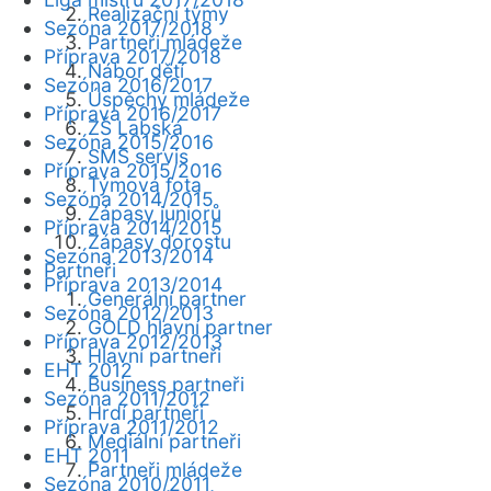
Realizační týmy
Sezóna 2017/2018
Partneři mládeže
Příprava 2017/2018
Nábor dětí
Sezóna 2016/2017
Úspěchy mládeže
Příprava 2016/2017
ZŠ Labská
Sezóna 2015/2016
SMS servis
Příprava 2015/2016
Týmová fota
Sezóna 2014/2015
Zápasy juniorů
Příprava 2014/2015
Zápasy dorostu
Sezóna 2013/2014
Partneři
Příprava 2013/2014
Generální partner
Sezóna 2012/2013
GOLD hlavní partner
Příprava 2012/2013
Hlavní partneři
EHT 2012
Business partneři
Sezóna 2011/2012
Hrdí partneři
Příprava 2011/2012
Mediální partneři
EHT 2011
Partneři mládeže
Sezóna 2010/2011