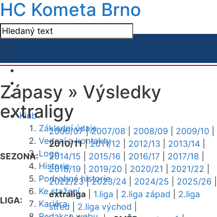
HC Kometa Brno
Zápasy »
Výsledky
extraligy
Klub
Základní údaje
2006/07
|
2007/08
|
2008/09
|
2009/10
|
Vedení a kontakty
2010/11
|
2011/12
|
2012/13
|
2013/14
|
Logo
SEZONA:
2014/15
|
2015/16
|
2016/17
|
2017/18
|
Historie
2018/19
|
2019/20
|
2020/21
|
2021/22
|
Podrobná historie
2022/23
|
2023/24
|
2024/25
|
2025/26
|
Ke stažení
extraliga
|
1.liga
|
2.liga západ
|
2.liga
LIGA:
Kariéra
střed
|
2.liga východ
|
Redakce webu