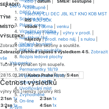
kolo
|
datum
|
SMĚR:
sestupně
|
SEŘADIT:
DRFG Arena
vzestupně
|
DRFG Arena
všechny
CLI
DEC
JBL
KLT
KNO
KOB
MST
TÝM:
Schéma tribun
RIS
ROU
SOK
Plánek areny
MÍSTO:
všude
|
doma
|
venku
|
Virtuální prohlídka
všechny
|
remízy
|
výhry v prodl.
|
VÝSLEDKY:
Návštěvní řád
nájezdy
|
prodl. nebo náj.
|
s nulou
|
Veřejné bruslení
Zobrazit
tabulku
této sezóny a soutěže.
PRESS: pro novináře
Zobrazuji přehled zápasů s výsledkem 4:5.
Zobrazit
Rozpis ledové plochy
vše
Vstupenky
Tučně je vyznačen tým soupeře.
Permanentky 18/19
28
15.01.2011
Kobra Praha
Řisuty
5:4sn
Přípravná utkání 18/19
Četnost výsledků
Vstupenky 18/19
Uvolňování míst
výhry RIS |
remízy |
prohry RIS
Zvýhodněné
2:1sn
1x
2:3sn
1x
On-line
3:2sn
1x
4:5sn
1x
A-tým