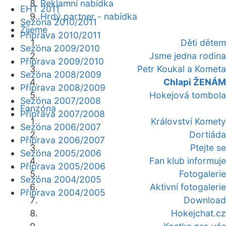
Reklamní nabídka
EHT 2011
Hrdý partner - nabídka
Sezóna 2010/2011
Žijeme
Příprava 2010/2011
Děti dětem
Sezóna 2009/2010
Jsme jedna rodina
Příprava 2009/2010
Petr Koukal a Kometa
Sezóna 2008/2009
Chlapi ŽENÁM
Příprava 2008/2009
Hokejová tombola
Sezóna 2007/2008
Fanzóna
Příprava 2007/2008
Království Komety
Sezóna 2006/2007
Dortiáda
Příprava 2006/2007
Ptejte se
Sezóna 2005/2006
Fan klub informuje
Příprava 2005/2006
Fotogalerie
Sezóna 2004/2005
Aktivní fotogalerie
Příprava 2004/2005
Download
Hokejchat.cz