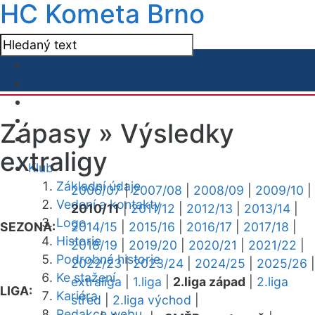
HC Kometa Brno
Zápasy »
Výsledky
extraligy
Klub
Základní údaje
2006/07
|
2007/08
|
2008/09
|
2009/10
|
Vedení a kontakty
2010/11
|
2011/12
|
2012/13
|
2013/14
|
Logo
SEZONA:
2014/15
|
2015/16
|
2016/17
|
2017/18
|
Historie
2018/19
|
2019/20
|
2020/21
|
2021/22
|
Podrobná historie
2022/23
|
2023/24
|
2024/25
|
2025/26
|
Ke stažení
extraliga
|
1.liga
|
2.liga západ
|
2.liga
LIGA:
Kariéra
střed
|
2.liga východ
|
Redakce webu