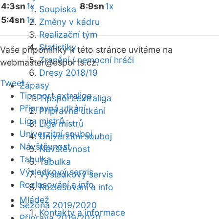
4:3sn
1x
8:9sn
1x
Soupiska
5:4sn
1x
Změny v kádru
Realizační tým
Statistiky
Vaše připomínky k této stránce uvítáme na
Zranění / nemocní hráči
webmaster
@esports.cz.
Dresy 2018/19
Tweet
Zápasy
Tipsport extraliga
Tipsport extraliga
Přípravná utkání
Přípravná utkání
Liga mistrů
Liga mistrů
Univerzitní souboj
Univerzitní souboj
Návštěvnost
Návštěvnost
Tabulka
Tabulka
Výsledkový servis
Výsledkový servis
Rozlosování a info
Rozlosování a info
Mládež
Sezóna 2019/2020
Kontakty a informace
Příprava 2019/2020