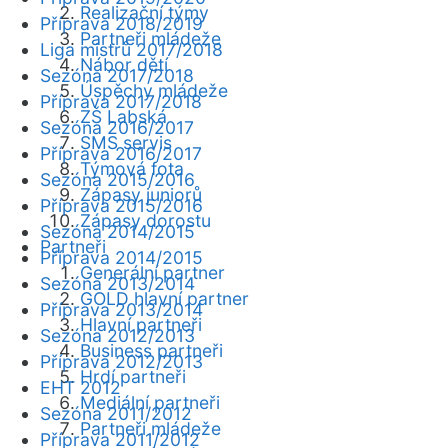
Realizační týmy
Příprava 2018/2019
Partneři mládeže
Liga mistrů 2017/2018
Nábor dětí
Sezóna 2017/2018
Úspěchy mládeže
Příprava 2017/2018
ZŠ Labská
Sezóna 2016/2017
SMS servis
Příprava 2016/2017
Týmová fota
Sezóna 2015/2016
Zápasy juniorů
Příprava 2015/2016
Zápasy dorostu
Sezóna 2014/2015
Partneři
Příprava 2014/2015
Generální partner
Sezóna 2013/2014
GOLD hlavní partner
Příprava 2013/2014
Hlavní partneři
Sezóna 2012/2013
Business partneři
Příprava 2012/2013
Hrdí partneři
EHT 2012
Mediální partneři
Sezóna 2011/2012
Partneři mládeže
Příprava 2011/2012